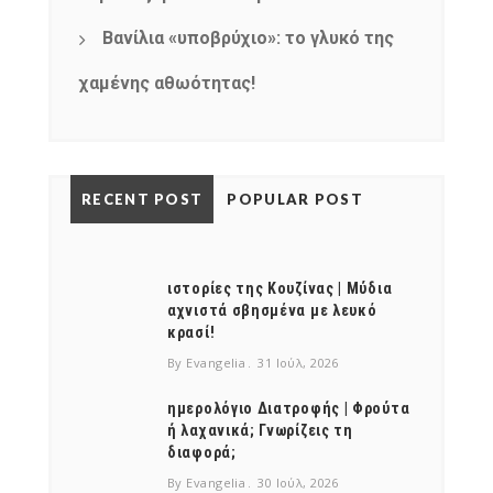
Βανίλια «υποβρύχιο»: το γλυκό της
χαμένης αθωότητας!
RECENT POST
POPULAR POST
ιστορίες της Κουζίνας | Μύδια
αχνιστά σβησμένα με λευκό
κρασί!
By Evangelia
31 Ιούλ, 2026
ημερολόγιο Διατροφής | Φρούτα
ή λαχανικά; Γνωρίζεις τη
διαφορά;
By Evangelia
30 Ιούλ, 2026