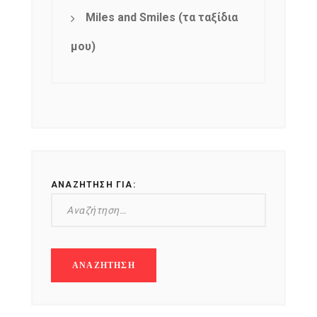
Miles and Smiles (τα ταξίδια
μου)
ΑΝΑΖΉΤΗΣΗ ΓΙΑ:
NEWSLETTER
mel
y updates
fro
m
Get ti
your favorite
products