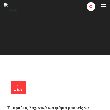
ΠΑΛΑΜΊΔΑ
Home
-
Posts tagged: Παλαμίδα
12
ΣΕΠ
Τι φρούτα, λαχανικά και ψάρια μπορείς να