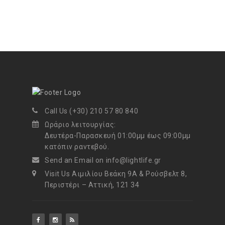
Call Us (+30) 210 57 80 840
Ωράριο λειτουργίας:
Δευτέρα-Παρασκευή 01:00μμ έως 09:00μμ
κατόπιν ραντεβού.
Send an Email on info@lightlife.gr
Visit Us Αιμιλίου Βεάκη 9Α & Ρούσβελτ 8,
Περιστέρι – Αττική, 121 34