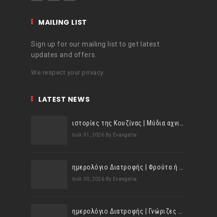
MAILING LIST
Sign up for our mailing list to get latest
updates and offers.
We respect your privacy.
LATEST NEWS
ιστορίες της Κουζίνας | Μύδια αχνιστά σβησμένα με λευκό κρασί!
Ιούλ 31, 2026
By Evangelia
ημερολόγιο Διατροφής | Φρούτα ή λαχανικά; Γνωρίζεις τη διαφορά;
Ιούλ 30, 2026
By Evangelia
ημερολόγιο Διατροφής | Γνώριζες ότι, το πεπόνι περιέχει πολλές βιταμίνες;