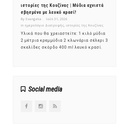
ότι,
ιστορίες της Κουζίνας | Μύδια αχνιστά
ημερο
νες;
σβησμένα με λευκό κρασί!
λαχαν
By Evangelia
Ιούλ 31, 2026
By Evan
ζίνας
in
ημερολόγιο Διατροφής
,
ιστορίες της Κουζίνας
in
ημερ
ια
Υλικά που θα χρειαστείτε: 1 κιλό μύδια
Σύμφω
, στο
2 μέτρια κρεμμύδια 2 κλωνάρια σέλερι 3
αυτοί
ς,
σκελίδες σκόρδο 400 ml λευκό κρασί.
είναι
αναπτ
Social media