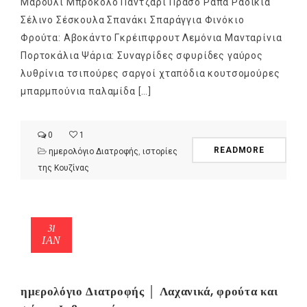
Μαρούλι Μπρόκολο Παντζάρι Πράσο Ράπα Ραδίκια
Σέλινο Σέσκουλα Σπανάκι Σπαράγγια Φινόκιο
Φρούτα: Αβοκάντο Γκρέιπφρουτ Λεμόνια Μανταρίνια
Πορτοκάλια Ψάρια: Συναγρίδες σφυρίδες γαύρος
λυθρίνια τσιπούρες σαργοί χταπόδια κουτσομούρες
μπαρμπούνια παλαμίδα […]
0
1
READMORE
ημερολόγιο Διατροφής
,
ιστορίες
της Κουζίνας
31
ΙΑΝ
ημερολόγιο Διατροφής │ Λαχανικά, φρούτα και