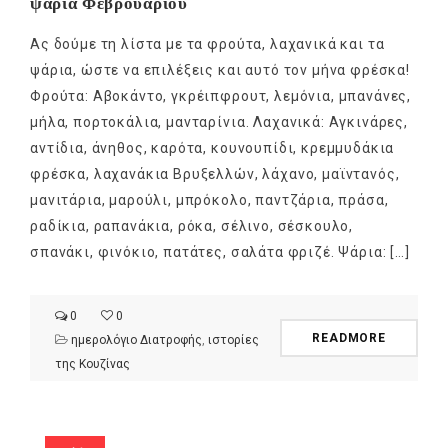
ψάρια Φεβρουαρίου
Ας δούμε τη λίστα με τα φρούτα, λαχανικά και τα
ψάρια, ώστε να επιλέξεις και αυτό τον μήνα φρέσκα!
Φρούτα: Αβοκάντο, γκρέιπφρουτ, λεμόνια, μπανάνες,
μήλα, πορτοκάλια, μανταρίνια. Λαχανικά: Αγκινάρες,
αντίδια, άνηθος, καρότα, κουνουπίδι, κρεμμυδάκια
φρέσκα, λαχανάκια Βρυξελλών, λάχανο, μαϊντανός,
μανιτάρια, μαρούλι, μπρόκολο, παντζάρια, πράσα,
ραδίκια, ραπανάκια, ρόκα, σέλινο, σέσκουλο,
σπανάκι, φινόκιο, πατάτες, σαλάτα φριζέ. Ψάρια: […]
0
0
READMORE
ημερολόγιο Διατροφής
,
ιστορίες
της Κουζίνας