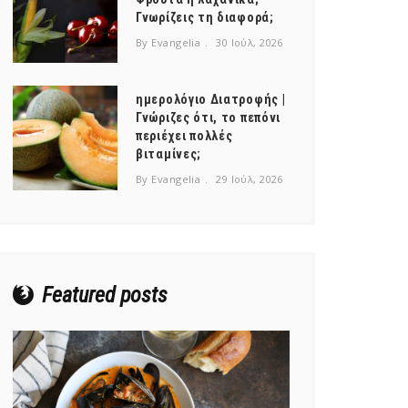
Γνωρίζεις τη διαφορά;
By Evangelia
30 Ιούλ, 2026
ημερολόγιο Διατροφής |
Γνώριζες ότι, το πεπόνι
περιέχει πολλές
βιταμίνες;
By Evangelia
29 Ιούλ, 2026
Featured posts