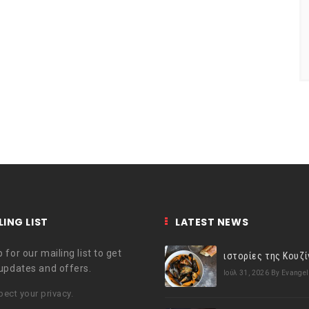
LING LIST
LATEST NEWS
 for our mailing list to get
 updates and offers.
Ιούλ 31, 2026
By Evangel
ect your privacy.