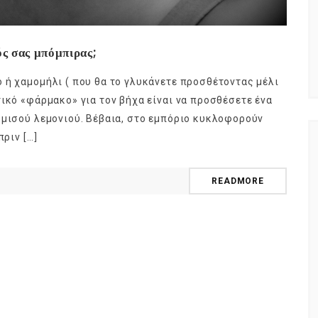
ός σας μπόμπιρας;
 ή χαμομήλι ( που θα το γλυκάνετε προσθέτοντας μέλι
ικό «φάρμακο» για τον βήχα είναι να προσθέσετε ένα
 μισού λεμονιού. Βέβαια, στο εμπόριο κυκλοφορούν
πριν […]
READMORE
NEWSLETTER
t timely updates from your favorite products