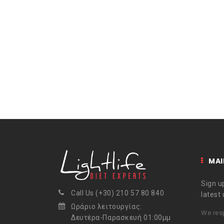
MAI
Sign up
Call Us (+30) 210 57 80 840
latest
Ωράριο λειτουργίας:
We resp
Δευτέρα-Παρασκευή 01:00μμ