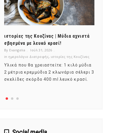
ιστορίες της Κουζίνας | Μύδια αχνιστά
ημερολόγιο Δ
σβησμένα με λευκό κρασί!
λαχανικά; Γν
By Evangelia
Ιούλ 31, 2026
By Evangelia
Ιο
in
ημερολόγιο Διατροφής
,
ιστορίες της Κουζίνας
in
ημερολόγιο Δ
Υλικά που θα χρειαστείτε: 1 κιλό μύδια
Σύμφωνα με τ
2 μέτρια κρεμμύδια 2 κλωνάρια σέλερι 3
αυτοί που με
σκελίδες σκόρδο 400 ml λευκό κρασί.
είναι το μέρ
αναπτύσσετα
Social media