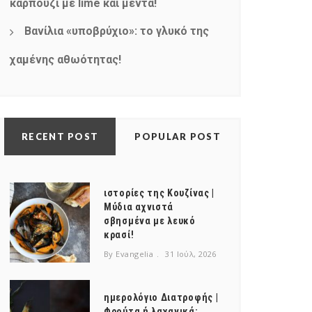
καρπούζι με lime και μέντα!
Βανίλια «υποβρύχιο»: το γλυκό της
χαμένης αθωότητας!
RECENT POST
POPULAR POST
ιστορίες της Κουζίνας |
Μύδια αχνιστά
σβησμένα με λευκό
κρασί!
By Evangelia
31 Ιούλ, 2026
ημερολόγιο Διατροφής |
Φρούτα ή λαχανικά;