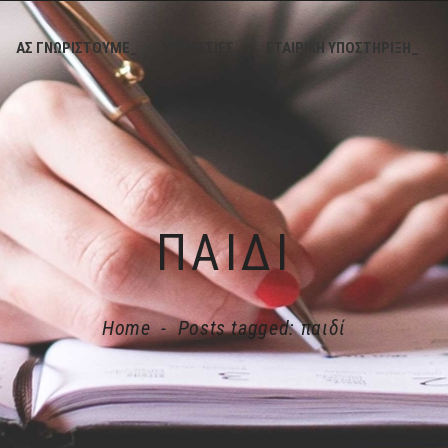
ΑΣ ΓΝΩΡΙΣΤΟΥΜΕ_
ΥΠΗΡΕΣΙΕΣ_
ΕΤΑΙΡΙΚΗ ΥΠΟΣΤΗΡΙΞΗ_
ΠΑΙΔΊ
Home
-
Posts tagged: παιδί