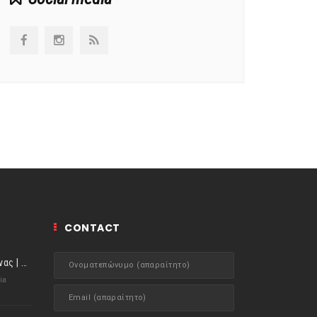
CONTACT
ιστορίες της Κουζίνας | Μύδια αχνιστά σβησμένα με λευκό κρασί!
ia