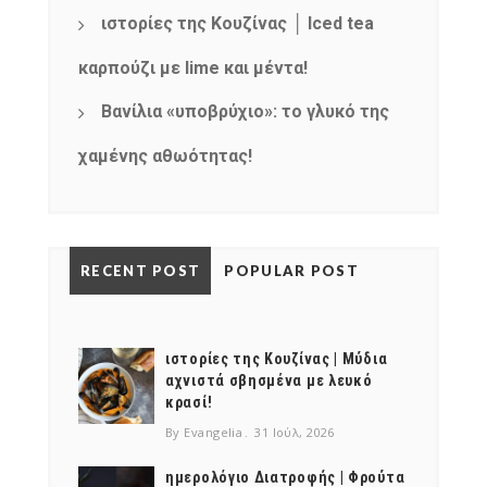
ιστορίες της Κουζίνας │ Iced tea
καρπούζι με lime και μέντα!
Βανίλια «υποβρύχιο»: το γλυκό της
χαμένης αθωότητας!
RECENT POST
POPULAR POST
ιστορίες της Κουζίνας | Μύδια
αχνιστά σβησμένα με λευκό
κρασί!
By Evangelia
31 Ιούλ, 2026
ημερολόγιο Διατροφής | Φρούτα