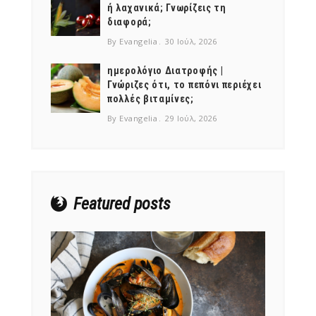
ή λαχανικά; Γνωρίζεις τη
διαφορά;
By Evangelia
30 Ιούλ, 2026
ημερολόγιο Διατροφής |
Γνώριζες ότι, το πεπόνι περιέχει
NEWSLETTER
πολλές βιταμίνες;
mel
y updates
fro
m
By Evangelia
29 Ιούλ, 2026
Get ti
your favorite
products
Featured posts