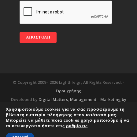
© Copyright 2009 -
2026 Lightlife.gr, All Rights Reserved. -
Όροι χρήσης
Developed by
Digital Matters
, Management – Marketing by
Χρησιμοποιούμε cookies για να σας προσφέρουμε τη
βέλτιστη εμπειρία πλοήγησης στον ιστότοπό μας.
Μπορείτε να μάθετε ποια cookies χρησιμοποιούμε ή να
Blog
About
Services
Corporate Support
τα απενεργοποιήσετε στις
ρυθμίσεις
.
Workplace
Contact