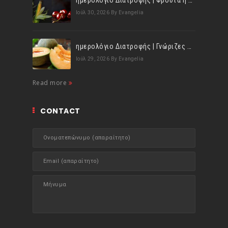
ημερολόγιο Διατροφής | Φρούτα ή λαχανικά; Γνωρίζεις τη διαφορά;
Ιούλ 30, 2026
By Evangelia
ημερολόγιο Διατροφής | Γνώριζες ότι, το πεπόνι περιέχει πολλές βιταμίνες;
Ιούλ 29, 2026
By Evangelia
Read more
CONTACT