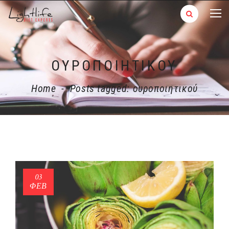
ΟΥΡΟΠΟΙΗΤΙΚΟΎ
Home
-
Posts tagged: ουροποιητικού
03
ΦΕΒ