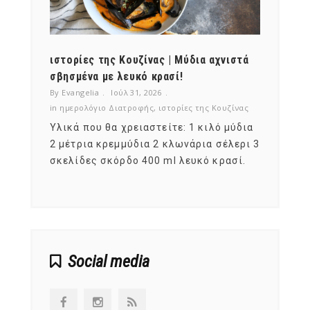
ότι,
ιστορίες της Κουζίνας | Μύδια αχνιστά
ημερο
νες;
σβησμένα με λευκό κρασί!
λαχαν
By Evangelia
Ιούλ 31, 2026
By Evan
ζίνας
in
ημερολόγιο Διατροφής
,
ιστορίες της Κουζίνας
in
ημερ
ια
Υλικά που θα χρειαστείτε: 1 κιλό μύδια
Σύμφω
, στο
2 μέτρια κρεμμύδια 2 κλωνάρια σέλερι 3
αυτοί
ς,
σκελίδες σκόρδο 400 ml λευκό κρασί.
είναι
αναπτ
Social media