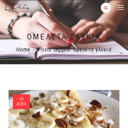
ΟΜΕΛΈΤΑ ΓΛΥΚΙΆ
Home
-
Posts tagged: Ομελέτα γλυκιά
05
ΙΟΎΛ