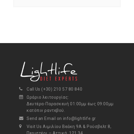
Call Us (+30) 210 57 80 840
Ωράριο λειτουργίας:
Δευτέρα-Παρασκευή 01:00μμ έως 09:00μμ
κατόπιν ραντεβού.
Send an Email on info@lightlife.gr
Visit Us Αιμιλίου Βεάκη 9Α & Ρούσβελτ 8,
Περιστέρι – Αττική, 121 34