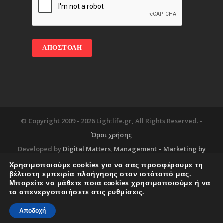
© Copyright 2009 -
2026 Lightlife.gr, All Rights Reserved. -
Όροι χρήσης
Developed by
Digital Matters
, Management – Marketing by
Χρησιμοποιούμε cookies για να σας προσφέρουμε τη
βέλτιστη εμπειρία πλοήγησης στον ιστότοπό μας.
Μπορείτε να μάθετε ποια cookies χρησιμοποιούμε ή να
Blog
About
Services
Corporate Support
τα απενεργοποιήσετε στις
ρυθμίσεις
.
Workplace
Contact
Αποδοχή