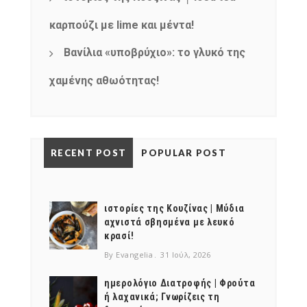
καρπούζι με lime και μέντα!
Βανίλια «υποβρύχιο»: το γλυκό της
χαμένης αθωότητας!
RECENT POST
POPULAR POST
ιστορίες της Κουζίνας | Μύδια
αχνιστά σβησμένα με λευκό
κρασί!
By Evangelia
31 Ιούλ, 2026
ημερολόγιο Διατροφής | Φρούτα
ή λαχανικά; Γνωρίζεις τη