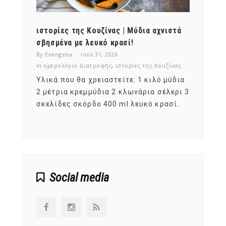
ότι,
ιστορίες της Κουζίνας | Μύδια αχνιστά
ημερο
νες;
σβησμένα με λευκό κρασί!
λαχαν
By Evangelia
Ιούλ 31, 2026
By Evan
ζίνας
in
ημερολόγιο Διατροφής
,
ιστορίες της Κουζίνας
in
ημερ
ια
Υλικά που θα χρειαστείτε: 1 κιλό μύδια
Σύμφω
, στο
2 μέτρια κρεμμύδια 2 κλωνάρια σέλερι 3
αυτοί
ς,
σκελίδες σκόρδο 400 ml λευκό κρασί.
είναι
αναπτ
Social media