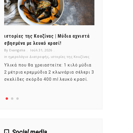
ιστορίες της Κουζίνας | Μύδια αχνιστά
ημερολόγιο Δ
σβησμένα με λευκό κρασί!
λαχανικά; Γν
By Evangelia
Ιούλ 31, 2026
By Evangelia
Ιο
in
ημερολόγιο Διατροφής
,
ιστορίες της Κουζίνας
in
ημερολόγιο Δ
Υλικά που θα χρειαστείτε: 1 κιλό μύδια
Σύμφωνα με τ
2 μέτρια κρεμμύδια 2 κλωνάρια σέλερι 3
αυτοί που με
σκελίδες σκόρδο 400 ml λευκό κρασί.
είναι το μέρ
αναπτύσσετα
Social media