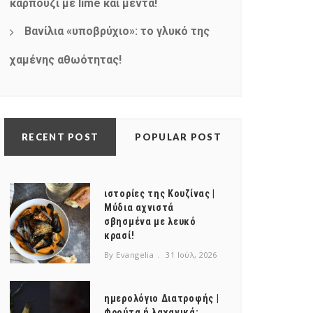
καρπούζι με lime και μέντα!
Βανίλια «υποβρύχιο»: το γλυκό της
χαμένης αθωότητας!
RECENT POST
POPULAR POST
ιστορίες της Κουζίνας |
Μύδια αχνιστά
σβησμένα με λευκό
κρασί!
By Evangelia
31 Ιούλ, 2026
ημερολόγιο Διατροφής |
Φρούτα ή λαχανικά;