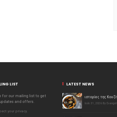
LING LIST
LATEST NEWS
 for our mailing list to get
 updates and offers.
Ιούλ 31, 2026
By Evangel
ect your privacy.