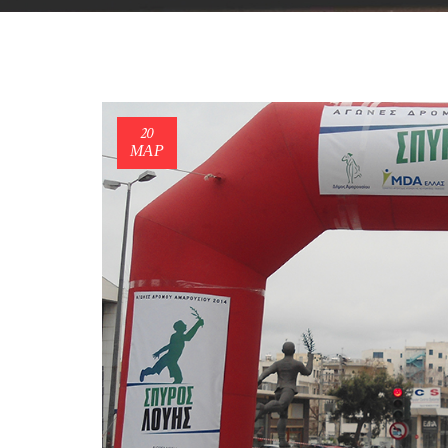
20
ΜΑΡ