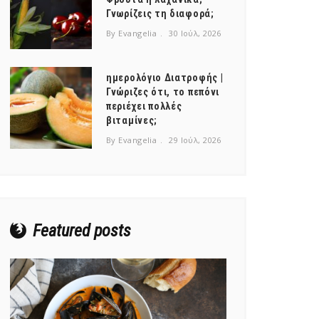
Γνωρίζεις τη διαφορά;
By Evangelia
30 Ιούλ, 2026
ημερολόγιο Διατροφής |
Γνώριζες ότι, το πεπόνι
περιέχει πολλές
βιταμίνες;
By Evangelia
29 Ιούλ, 2026
Featured posts