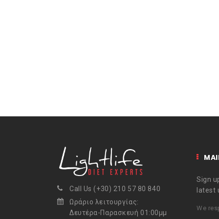
MAI
Sign up
Call Us (+30) 210 57 80 840
latest
Ωράριο λειτουργίας:
We resp
Δευτέρα-Παρασκευή 01:00μμ