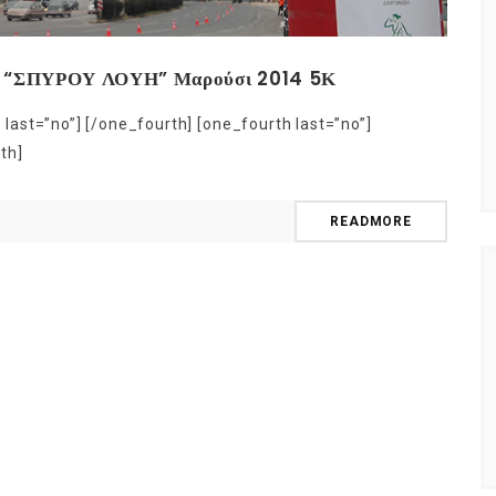
 last=”no”] [/one_fourth] [one_fourth last=”no”]
th]
READMORE