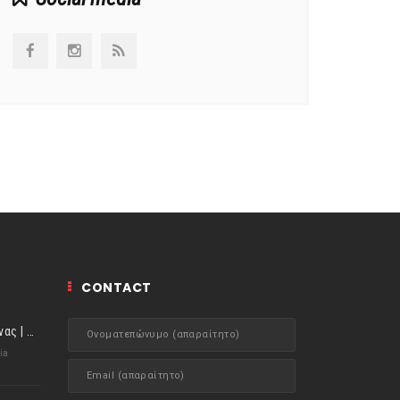
CONTACT
ιστορίες της Κουζίνας | Μύδια αχνιστά σβησμένα με λευκό κρασί!
ia