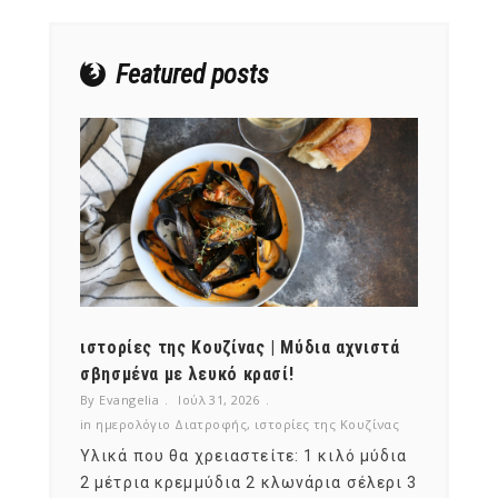
Featured posts
ότι,
ιστορίες της Κουζίνας | Μύδια αχνιστά
ημερο
νες;
σβησμένα με λευκό κρασί!
λαχαν
By Evangelia
Ιούλ 31, 2026
By Evan
ζίνας
in
ημερολόγιο Διατροφής
,
ιστορίες της Κουζίνας
in
ημερ
ια
Υλικά που θα χρειαστείτε: 1 κιλό μύδια
Σύμφω
, στο
2 μέτρια κρεμμύδια 2 κλωνάρια σέλερι 3
αυτοί