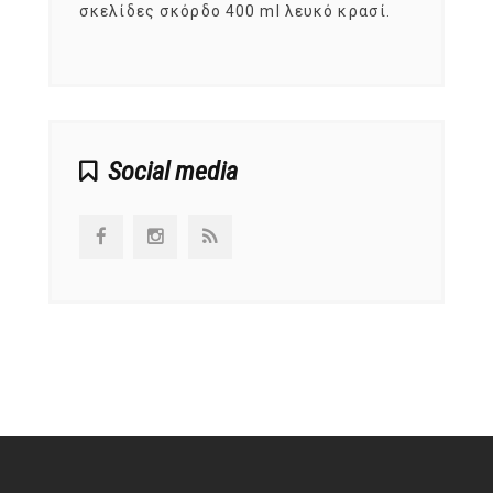
ς,
σκελίδες σκόρδο 400 ml λευκό κρασί.
είναι
αναπτ
Social media