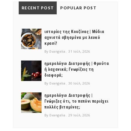
NEWSLETTER
RECENT POST
POPULAR POST
mel
y updates
fro
m
Get ti
your favorite
products
ιστορίες της Κουζίνας | Μύδια
αχνιστά σβησμένα με λευκό
κρασί!
By Evangelia
31 Ιούλ, 2026
ημερολόγιο Διατροφής | Φρούτα
ή λαχανικά; Γνωρίζεις τη
διαφορά;
By Evangelia
30 Ιούλ, 2026
ημερολόγιο Διατροφής |
Γνώριζες ότι, το πεπόνι περιέχει
πολλές βιταμίνες;
By Evangelia
29 Ιούλ, 2026