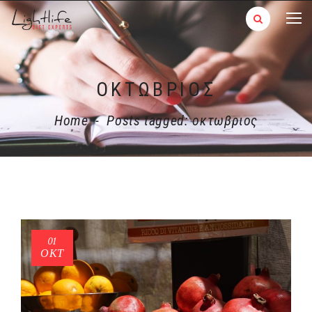
ΟΚΤΩΒΡΙΟΣ
Home
-
Posts tagged: οκτωβριος
01
ΟΚΤ