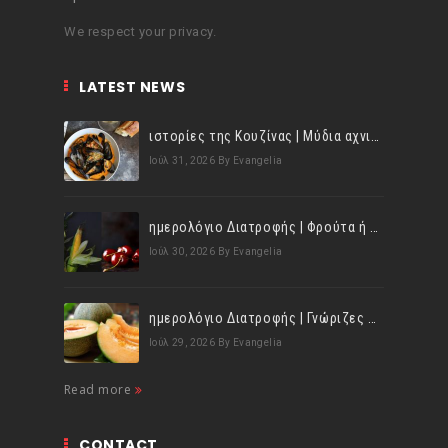
We respect your privacy.
LATEST NEWS
ιστορίες της Κουζίνας | Μύδια αχνιστά σβησμένα με λευκό κρασί!
Ιούλ 31, 2026
By Evangelia
ημερολόγιο Διατροφής | Φρούτα ή λαχανικά; Γνωρίζεις τη διαφορά;
Ιούλ 30, 2026
By Evangelia
ημερολόγιο Διατροφής | Γνώριζες ότι, το πεπόνι περιέχει πολλές βιταμίνες;
Ιούλ 29, 2026
By Evangelia
Read more
CONTACT