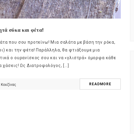
ητά σύκα και φέτα!
άτα που σου προτείνω! Μια σαλάτα με βάση την ρόκα,
ι) και την φέτα! Παράλληλα, θα φτιάξουμε μια
τικά ο ουρανίσκος σου και να «γλιστρά» όμορφα κάθε
α χάσεις! Ως Διατροφολόγος, […]
READMORE
 Κουζίνας
NEWSLETTER
t timely updates from your favorite products