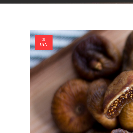
21
ΙΑΝ