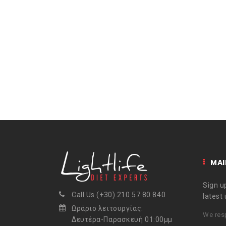
MAI
Sign up
Call Us (+30) 210 57 80 840
latest
Ωράριο λειτουργίας:
We resp
Δευτέρα-Παρασκευή 01:00μμ