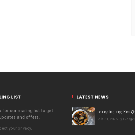
LING LIST
LATEST NEWS
 for our mailing list to get
 updates and offers.
Ιούλ 31, 2026
By Evangel
ect your privacy.