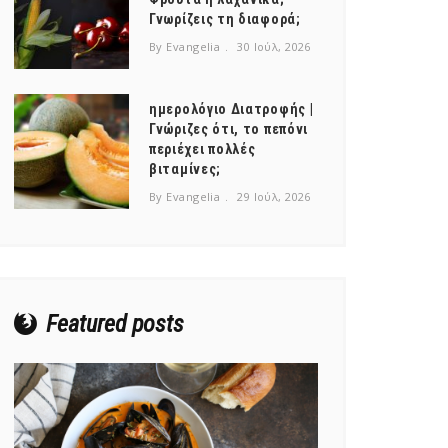
Γνωρίζεις τη διαφορά;
By Evangelia
30 Ιούλ, 2026
ημερολόγιο Διατροφής |
Γνώριζες ότι, το πεπόνι
περιέχει πολλές
βιταμίνες;
By Evangelia
29 Ιούλ, 2026
Featured posts