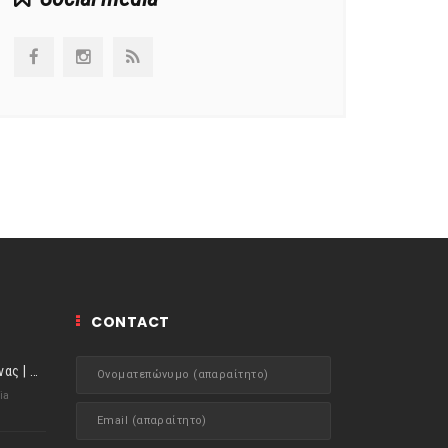
CONTACT
ιστορίες της Κουζίνας | Μύδια αχνιστά σβησμένα με λευκό κρασί!
ia