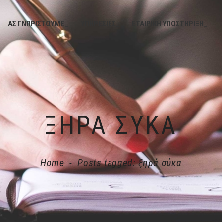
ΑΣ ΓΝΩΡΙΣΤΟΥΜΕ_
ΥΠΗΡΕΣΙΕΣ_
ΕΤΑΙΡΙΚΗ ΥΠΟΣΤΗΡΙΞΗ_
ΞΗΡΆ ΣΎΚΑ
Home
-
Posts tagged: ξηρά σύκα