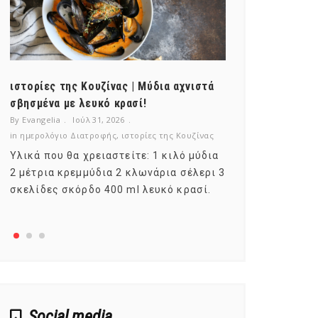
ιστορίες της Κουζίνας | Μύδια αχνιστά
ημερολόγιο Δ
σβησμένα με λευκό κρασί!
λαχανικά; Γν
By Evangelia
Ιούλ 31, 2026
By Evangelia
Ιο
in
ημερολόγιο Διατροφής
,
ιστορίες της Κουζίνας
in
ημερολόγιο Δ
Υλικά που θα χρειαστείτε: 1 κιλό μύδια
Σύμφωνα με τ
2 μέτρια κρεμμύδια 2 κλωνάρια σέλερι 3
αυτοί που με
σκελίδες σκόρδο 400 ml λευκό κρασί.
είναι το μέρ
αναπτύσσετα
Social media