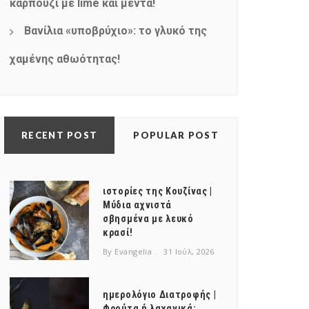
καρπούζι με lime και μέντα!
Βανίλια «υποβρύχιο»: το γλυκό της
χαμένης αθωότητας!
RECENT POST
POPULAR POST
ιστορίες της Κουζίνας |
Μύδια αχνιστά
σβησμένα με λευκό
κρασί!
By Evangelia
31 Ιούλ, 2026
ημερολόγιο Διατροφής |
Φρούτα ή λαχανικά;