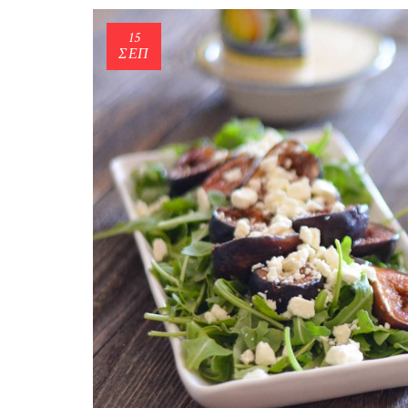
15
ΣΕΠ