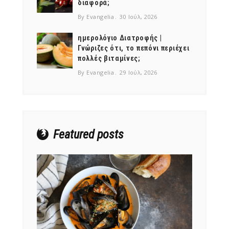
διαφορά;
By Evangelia
30 Ιούλ, 2026
ημερολόγιο Διατροφής |
Γνώριζες ότι, το πεπόνι περιέχει
πολλές βιταμίνες;
NEWSLETTER
By Evangelia
29 Ιούλ, 2026
mel
y updates
fro
m
Get ti
your favorite
products
Featured posts