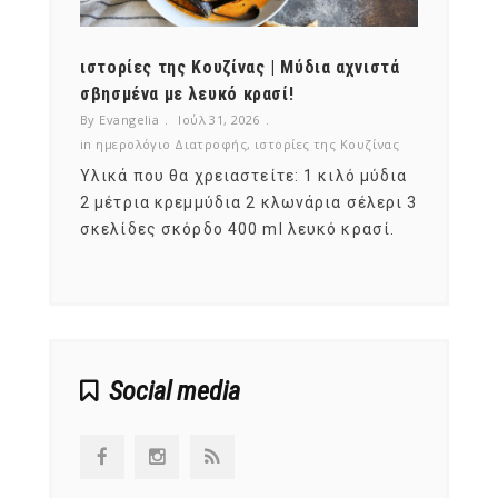
ότι,
ιστορίες της Κουζίνας | Μύδια αχνιστά
ημερο
νες;
σβησμένα με λευκό κρασί!
λαχαν
By Evangelia
Ιούλ 31, 2026
By Evan
ζίνας
in
ημερολόγιο Διατροφής
,
ιστορίες της Κουζίνας
in
ημερ
ια
Υλικά που θα χρειαστείτε: 1 κιλό μύδια
Σύμφω
, στο
2 μέτρια κρεμμύδια 2 κλωνάρια σέλερι 3
αυτοί
ς,
σκελίδες σκόρδο 400 ml λευκό κρασί.
είναι
αναπτ
Social media