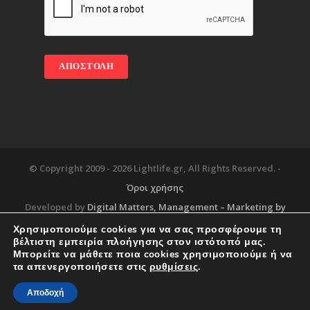
© Copyright 2009 -
2026 Lightlife.gr, All Rights Reserved. -
Όροι χρήσης
Developed by
Digital Matters
, Management – Marketing by
Χρησιμοποιούμε cookies για να σας προσφέρουμε τη
βέλτιστη εμπειρία πλοήγησης στον ιστότοπό μας.
Μπορείτε να μάθετε ποια cookies χρησιμοποιούμε ή να
Blog
About
Services
Corporate Support
τα απενεργοποιήσετε στις
ρυθμίσεις
.
Workplace
Contact
Αποδοχή