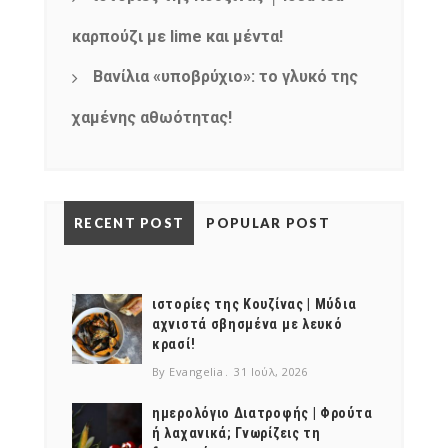
καρπούζι με lime και μέντα!
Βανίλια «υποβρύχιο»: το γλυκό της
χαμένης αθωότητας!
RECENT POST
POPULAR POST
ιστορίες της Κουζίνας | Μύδια
αχνιστά σβησμένα με λευκό
κρασί!
By Evangelia
31 Ιούλ, 2026
ημερολόγιο Διατροφής | Φρούτα
ή λαχανικά; Γνωρίζεις τη