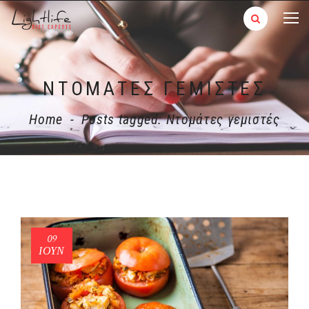
ΝΤΟΜΆΤΕΣ ΓΕΜΙΣΤΈΣ
Home
-
Posts tagged: Ντομάτες γεμιστές
09
ΙΟΎΝ