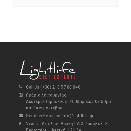
Call Us (+30) 210 57 80 840
Ωράριο λειτουργίας:
Δευτέρα-Παρασκευή 01:00μμ έως 09:00μμ
κατόπιν ραντεβού.
Send an Email on info@lightlife.gr
Visit Us Αιμιλίου Βεάκη 9Α & Ρούσβελτ 8,
Περιστέρι – Αττική, 121 34