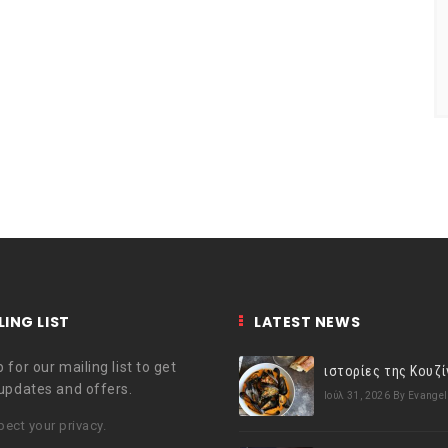
LING LIST
LATEST NEWS
 for our mailing list to get
 updates and offers.
Ιούλ 31, 2026
By Evangel
ect your privacy.