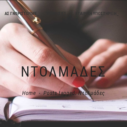
ΑΣ ΓΝΩΡΙΣΤΟΥΜΕ_
ΥΠΗΡΕΣΙΕΣ_
ΕΤΑΙΡΙΚΗ ΥΠΟΣΤΗΡΙΞΗ_
ΝΤΟΛΜΆΔΕΣ
Home
-
Posts tagged: Ντολμάδες