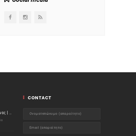
CONTACT
ιστορίες της Κουζίνας | Μύδια αχνιστά σβησμένα με λευκό κρασί!
ia