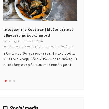
ιστορίες της Κουζίνας | Μύδια αχνιστά
ημερολόγιο Δ
σβησμένα με λευκό κρασί!
λαχανικά; Γν
By Evangelia
Ιούλ 31, 2026
By Evangelia
Ιο
in
ημερολόγιο Διατροφής
,
ιστορίες της Κουζίνας
in
ημερολόγιο Δ
Υλικά που θα χρειαστείτε: 1 κιλό μύδια
Σύμφωνα με τ
2 μέτρια κρεμμύδια 2 κλωνάρια σέλερι 3
αυτοί που με
σκελίδες σκόρδο 400 ml λευκό κρασί.
είναι το μέρ
αναπτύσσετα
Social media