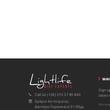
MAI
Sign up
Call Us (+30) 210 57 80 840
latest
Ωράριο λειτουργίας:
We resp
Δευτέρα-Παρασκευή 01:00μμ