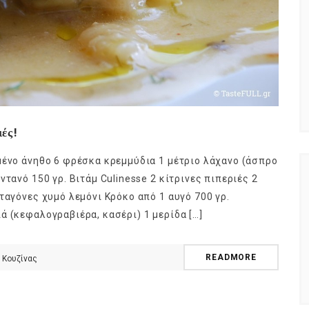
ιές!
μένο άνηθο 6 φρέσκα κρεμμύδια 1 μέτριο λάχανο (άσπρο
τανό 150 γρ. Βιτάμ Culinesse 2 κίτρινες πιπεριές 2
ταγόνες χυμό λεμόνι Κρόκο από 1 αυγό 700 γρ.
ά (κεφαλογραβιέρα, κασέρι) 1 μερίδα […]
READMORE
 Κουζίνας