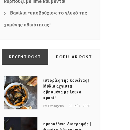
καρπούζι με lime και μέντα!
Βανίλια «υποβρύχιο»: το γλυκό της
χαμένης αθωότητας!
RECENT POST
POPULAR POST
ιστορίες της Κουζίνας |
Μύδια αχνιστά
σβησμένα με λευκό
κρασί!
By Evangelia
31 Ιούλ, 2026
ημερολόγιο Διατροφής |
Φρούτα ή λαχανικά;