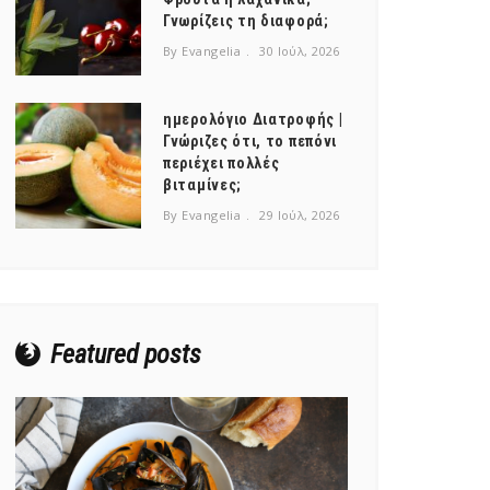
Γνωρίζεις τη διαφορά;
By Evangelia
30 Ιούλ, 2026
ημερολόγιο Διατροφής |
Γνώριζες ότι, το πεπόνι
περιέχει πολλές
βιταμίνες;
By Evangelia
29 Ιούλ, 2026
Featured posts