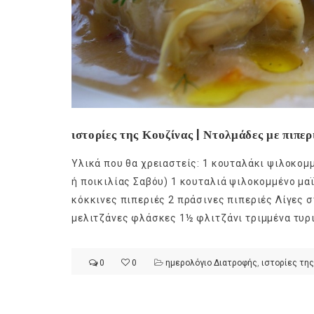
ιστορίες της Κουζίνας | Ντολμάδες με πιπερ
Υλικά που θα χρειαστείς: 1 κουταλάκι ψιλοκομ
ή ποικιλίας Σαβόυ) 1 κουταλιά ψιλοκομμένο μαϊν
κόκκινες πιπεριές 2 πράσινες πιπεριές Λίγες σ
μελιτζάνες φλάσκες 1½ φλιτζάνι τριμμένα τυρι
0
0
ημερολόγιο Διατροφής
,
ιστορίες της