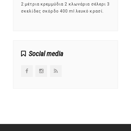
, στο
2 μέτρια κρεμμύδια 2 κλωνάρια σέλερι 3
αυτοί
ς,
σκελίδες σκόρδο 400 ml λευκό κρασί.
είναι
αναπτ
Social media