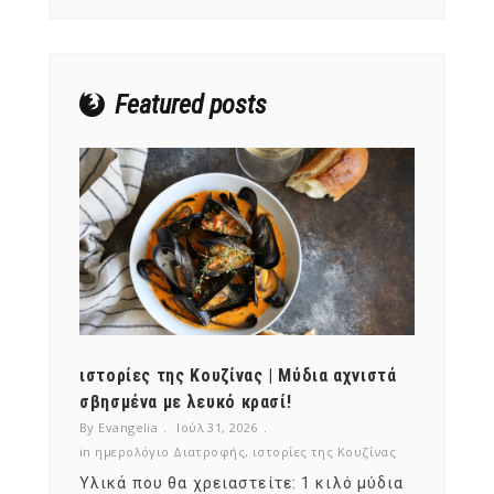
NEWSLETTER
mel
y updates
fro
m
Featured posts
Get ti
your favorite
products
ότι,
ιστορίες της Κουζίνας | Μύδια αχνιστά
ημερο
νες;
σβησμένα με λευκό κρασί!
λαχαν
By Evangelia
Ιούλ 31, 2026
By Evan
ζίνας
in
ημερολόγιο Διατροφής
,
ιστορίες της Κουζίνας
in
ημερ
ια
Υλικά που θα χρειαστείτε: 1 κιλό μύδια
Σύμφω