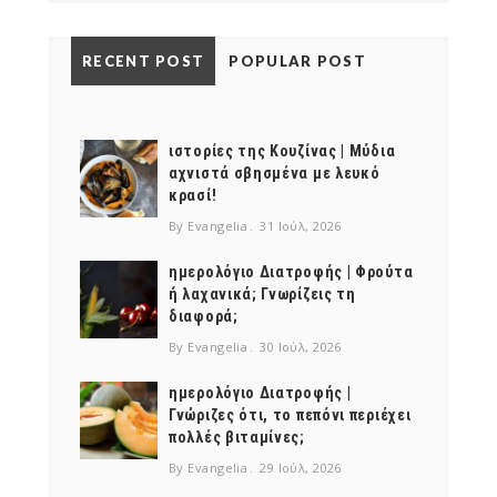
RECENT POST
POPULAR POST
ιστορίες της Κουζίνας | Μύδια
αχνιστά σβησμένα με λευκό
κρασί!
By Evangelia
31 Ιούλ, 2026
ημερολόγιο Διατροφής | Φρούτα
ή λαχανικά; Γνωρίζεις τη
διαφορά;
By Evangelia
30 Ιούλ, 2026
ημερολόγιο Διατροφής |
Γνώριζες ότι, το πεπόνι περιέχει
πολλές βιταμίνες;
By Evangelia
29 Ιούλ, 2026