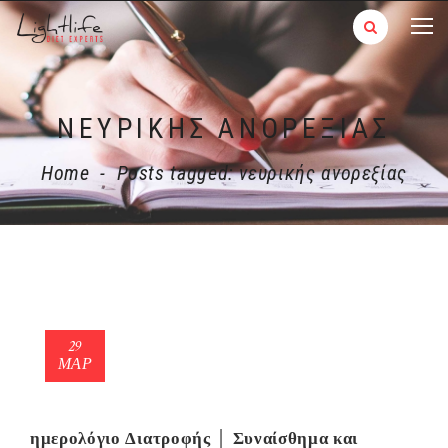
ΝΕΥΡΙΚΉΣ ΑΝΟΡΕΞΊΑΣ
Home
-
Posts tagged: νευρικής ανορεξίας
29
ΜΑΡ
ημερολόγιο Διατροφής │ Συναίσθημα και