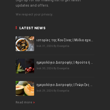
Sign up for our mailing list to get latest
updates and offers.
We respect your privacy.
LATEST NEWS
ιστορίες της Κουζίνας | Μύδια αχνιστά σβησμένα με λευκό κρασί!
Ιούλ 31, 2026
By Evangelia
ημερολόγιο Διατροφής | Φρούτα ή λαχανικά; Γνωρίζεις τη διαφορά;
Ιούλ 30, 2026
By Evangelia
ημερολόγιο Διατροφής | Γνώριζες ότι, το πεπόνι περιέχει πολλές βιταμίνες;
Ιούλ 29, 2026
By Evangelia
Read more