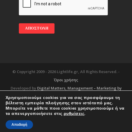
© Copyright 2009 -
2026 Lightlife.gr, All Rights Reserved. -
Όροι χρήσης
Developed by
Digital Matters
, Management – Marketing by
Χρησιμοποιούμε cookies για να σας προσφέρουμε τη
βέλτιστη εμπειρία πλοήγησης στον ιστότοπό μας.
Μπορείτε να μάθετε ποια cookies χρησιμοποιούμε ή να
Blog
About
Services
Corporate Support
τα απενεργοποιήσετε στις
ρυθμίσεις
.
Workplace
Contact
Αποδοχή