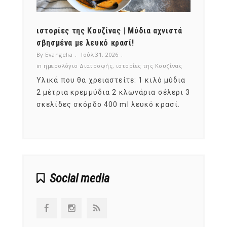
ότι,
ιστορίες της Κουζίνας | Μύδια αχνιστά
ημερο
νες;
σβησμένα με λευκό κρασί!
λαχαν
By Evangelia
Ιούλ 31, 2026
By Evan
ζίνας
in
ημερολόγιο Διατροφής
,
ιστορίες της Κουζίνας
in
ημερ
ια
Υλικά που θα χρειαστείτε: 1 κιλό μύδια
Σύμφω
, στο
2 μέτρια κρεμμύδια 2 κλωνάρια σέλερι 3
αυτοί
ς,
σκελίδες σκόρδο 400 ml λευκό κρασί.
είναι
αναπτ
Social media