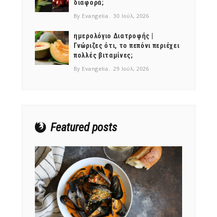
διαφορά;
By Evangelia
30 Ιούλ, 2026
ημερολόγιο Διατροφής |
Γνώριζες ότι, το πεπόνι περιέχει
πολλές βιταμίνες;
NEWSLETTER
By Evangelia
29 Ιούλ, 2026
mel
y updates
fro
m
Get ti
your favorite
products
Featured posts