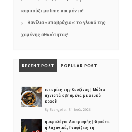
καρπούζι με lime και μέντα!
Βανίλια «υποβρύχιο»: το γλυκό της
χαμένης αθωότητας!
RECENT POST
POPULAR POST
ιστορίες της Κουζίνας | Μύδια
αχνιστά σβησμένα με λευκό
κρασί!
By Evangelia
31 Ιούλ, 2026
ημερολόγιο Διατροφής | Φρούτα
ή λαχανικά; Γνωρίζεις τη