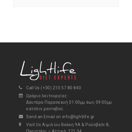
Call Us (+30) 210 57 80 840
Ωράριο λειτουργίας:
Δευτέρα-Παρασκευή 01:00μμ έως 09:00μμ
κατόπιν ραντεβού.
Send an Email on info@lightlife.gr
Visit Us Αιμιλίου Βεάκη 9Α & Ρούσβελτ 8,
Περιστέρι – Αττική, 121 34