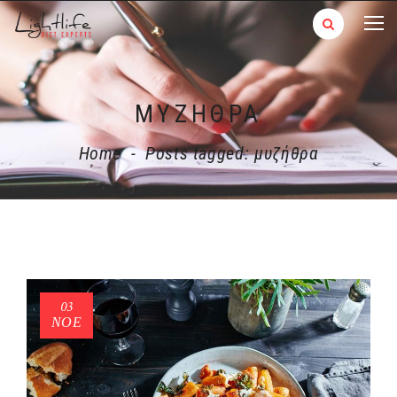
ΜΥΖΉΘΡΑ
Home
-
Posts tagged: μυζήθρα
03
ΝΟΈ