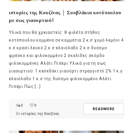
ιστορίες της Κουζίνας │ Σουβλάκια κοτόπουλου
με σως γιαουρτιού!
Υλικά που θα χρειαστείς: 8 φιλέτα στήθος
κοτόπουλου κομμένα σε κομμάτια 2 κ.σ χυμό λεμόνι 4
κ.σ κρασί λευκό 2 κ.σ ελαιόλαδο 2 κ.σ δυόσμο
φρέσκο και ψιλοκομμένο 2 σκελίδες σκόρδο
ψιλοκομμένες Αλάτι Πιπέρι Υλικά για τη σως
γιαουρτιού: 1 κεσεδάκι γιαούρτι στραγγιστό 2% 1 κ.γ
ελαιόλαδο 1 κ.σ της δυόσμο ψιλοκομμένο Αλάτι
Πιπέρι Πώς […]
0
0
READMORE
ιστορίες της Κουζίνας