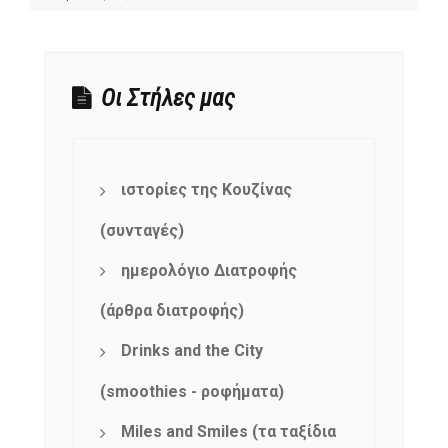
NEWSLETTER
Οι Στήλες μας
mel
y updates
fro
m
Get ti
your favorite
products
ιστορίες της Κουζίνας
(συνταγές)
ημερολόγιο Διατροφής
(άρθρα διατροφής)
Drinks and the City
(smoothies - ροφήματα)
Miles and Smiles (τα ταξίδια