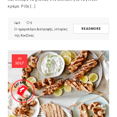
κρέμα. Ρίξε […]
0
0
READMORE
ημερολόγιο Διατροφής
,
ιστορίες
της Κουζίνας
04
ΜΑΡ