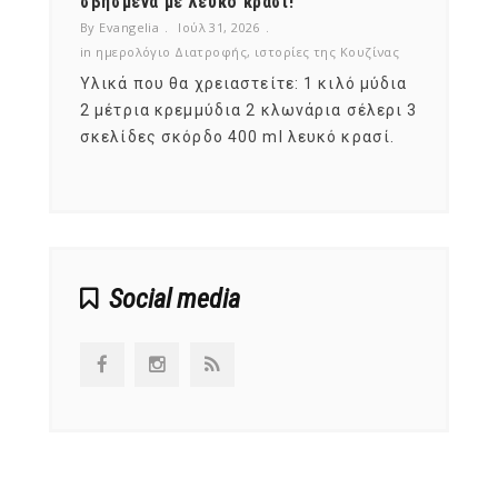
νες;
σβησμένα με λευκό κρασί!
λαχαν
By Evangelia
Ιούλ 31, 2026
By Evan
ζίνας
in
ημερολόγιο Διατροφής
,
ιστορίες της Κουζίνας
in
ημερ
ια
Υλικά που θα χρειαστείτε: 1 κιλό μύδια
Σύμφω
, στο
2 μέτρια κρεμμύδια 2 κλωνάρια σέλερι 3
αυτοί
ς,
σκελίδες σκόρδο 400 ml λευκό κρασί.
είναι
αναπτ
Social media