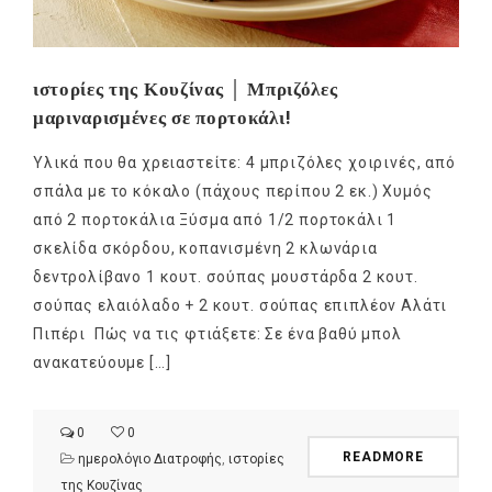
ιστορίες της Κουζίνας │ Μπριζόλες
μαριναρισμένες σε πορτοκάλι!
Υλικά που θα χρειαστείτε: 4 μπριζόλες χοιρινές, από
σπάλα με το κόκαλο (πάχους περίπου 2 εκ.) Χυμός
από 2 πορτοκάλια Ξύσμα από 1/2 πορτοκάλι 1
σκελίδα σκόρδου, κοπανισμένη 2 κλωνάρια
δεντρολίβανο 1 κουτ. σούπας μουστάρδα 2 κουτ.
σούπας ελαιόλαδο + 2 κουτ. σούπας επιπλέον Αλάτι
Πιπέρι Πώς να τις φτιάξετε: Σε ένα βαθύ μπολ
ανακατεύουμε […]
0
0
READMORE
ημερολόγιο Διατροφής
,
ιστορίες
της Κουζίνας