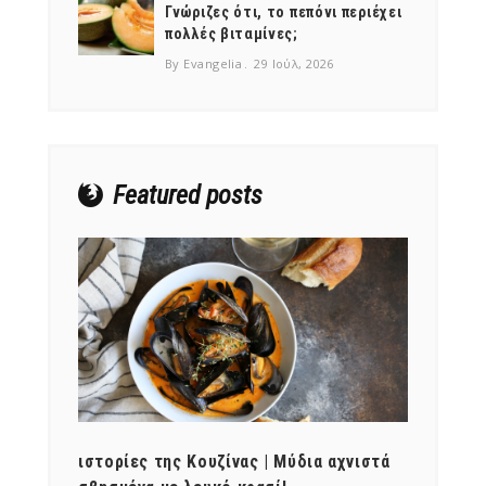
Γνώριζες ότι, το πεπόνι περιέχει
πολλές βιταμίνες;
By Evangelia
29 Ιούλ, 2026
Featured posts
ότι,
ιστορίες της Κουζίνας | Μύδια αχνιστά
ημερο