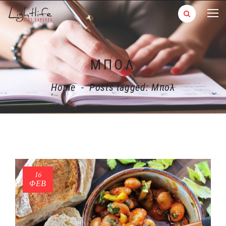
ΜΠΟΛ
Home
-
Posts tagged: Μπολ
16
ΦΕΒ