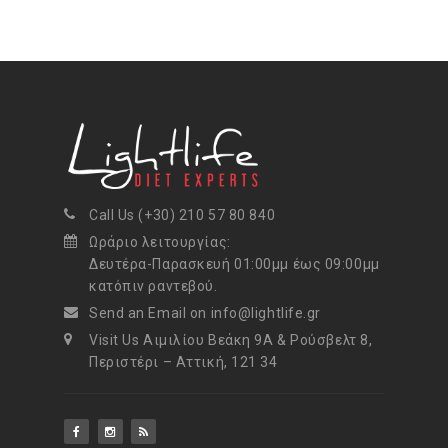
Call Us (+30) 210 57 80 840
Ωράριο λειτουργίας:
Δευτέρα-Παρασκευή 01:00μμ έως 09:00μμ
κατόπιν ραντεβού.
Send an Email on info@lightlife.gr
Visit Us Αιμιλίου Βεάκη 9Α & Ρούσβελτ 8,
Περιστέρι – Αττική, 121 34