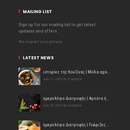
MAILING LIST
Sign up for our mailing list to get latest
updates and offers.
We respect your privacy.
LATEST NEWS
ιστορίες της Κουζίνας | Μύδια αχνιστά σβησμένα με λευκό κρασί!
Ιούλ 31, 2026
By Evangelia
ημερολόγιο Διατροφής | Φρούτα ή λαχανικά; Γνωρίζεις τη διαφορά;
Ιούλ 30, 2026
By Evangelia
ημερολόγιο Διατροφής | Γνώριζες ότι, το πεπόνι περιέχει πολλές βιταμίνες;