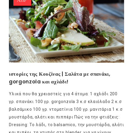
ΑΠΡ
ιστορίες της Κουζίνας | Σαλάτα με σπανάκι,
gorgonzola και αχλάδι!
Υλικά που θα χρειαστείς για 4 άτομα: 1 αχλάδι 200
γρ. σπανάκι 100 γρ. gorgonzola 3 κ.σ ελαιόλαδο 2 κ.σ
βαλσάμικο 100 γρ. ντοματίνια 100 γρ. μανιτάρια 1 κ.σ
μουστάρδα, αλάτι και πιππέρι Πώς να την φτιάξεις:
Dressing: Το λάδι, το balsamico, την μουστάρδα, αλάτι
και πιπέρι, τα χτυπάς στο blender, για να γίνουν