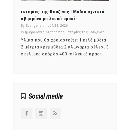
ότι,
ιστορίες της Κουζίνας | Μύδια αχνιστά
ημερο
νες;
σβησμένα με λευκό κρασί!
λαχαν
By Evangelia
Ιούλ 31, 2026
By Evan
ζίνας
in
ημερολόγιο Διατροφής
,
ιστορίες της Κουζίνας
in
ημερ
ια
Υλικά που θα χρειαστείτε: 1 κιλό μύδια
Σύμφω
, στο
2 μέτρια κρεμμύδια 2 κλωνάρια σέλερι 3
αυτοί
ς,
σκελίδες σκόρδο 400 ml λευκό κρασί.
είναι
αναπτ
Social media