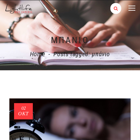
ΜΠΆΝΙΟ
Home
-
Posts tagged: μπάνιο
02
ΟΚΤ