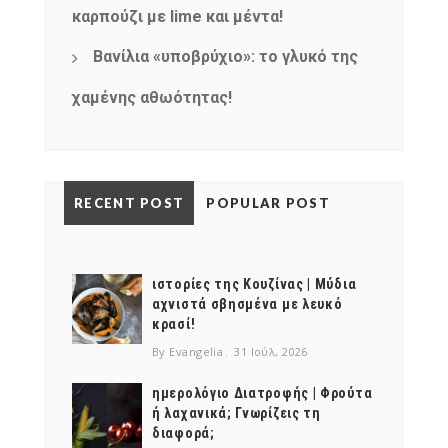
καρπούζι με lime και μέντα!
Βανίλια «υποβρύχιο»: το γλυκό της
χαμένης αθωότητας!
RECENT POST
POPULAR POST
ιστορίες της Κουζίνας | Μύδια
αχνιστά σβησμένα με λευκό
κρασί!
By Evangelia
31 Ιούλ, 2026
ημερολόγιο Διατροφής | Φρούτα
ή λαχανικά; Γνωρίζεις τη
διαφορά;