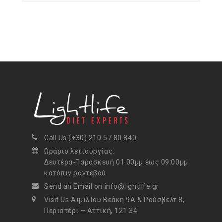
Call Us (+30) 210 57 80 840
Ωράριο λειτουργίας:
Δευτέρα-Παρασκευή 01:00μμ έως 09:00μμ
κατόπιν ραντεβού.
Send an Email on info@lightlife.gr
Visit Us Αιμιλίου Βεάκη 9Α & Ρούσβελτ 8,
Περιστέρι – Αττική, 121 34