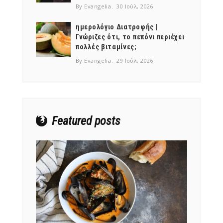
By Evangelia
30 Ιούλ, 2026
ημερολόγιο Διατροφής |
Γνώριζες ότι, το πεπόνι περιέχει
πολλές βιταμίνες;
NEWSLETTER
By Evangelia
29 Ιούλ, 2026
mel
y updates
fro
m
Get ti
your favorite
products
Featured posts