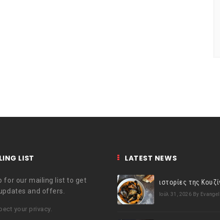
LING LIST
LATEST NEWS
 for our mailing list to get
 updates and offers.
Ιούλ 31, 2026
By Evangel
ect your privacy.