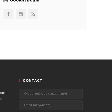
CONTACT
ιστορίες της Κουζίνας | Μύδια αχνιστά σβησμένα με λευκό κρασί!
ia