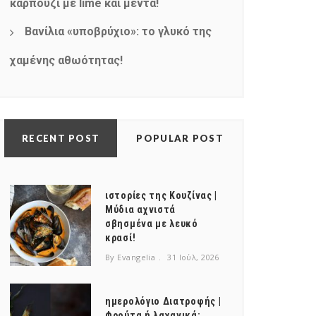
καρπούζι με lime και μέντα!
Βανίλια «υποβρύχιο»: το γλυκό της
χαμένης αθωότητας!
RECENT POST
POPULAR POST
ιστορίες της Κουζίνας |
Μύδια αχνιστά
σβησμένα με λευκό
κρασί!
By Evangelia
31 Ιούλ, 2026
ημερολόγιο Διατροφής |
Φρούτα ή λαχανικά;