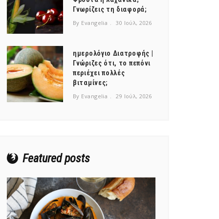
Γνωρίζεις τη διαφορά;
By Evangelia
30 Ιούλ, 2026
ημερολόγιο Διατροφής |
Γνώριζες ότι, το πεπόνι
περιέχει πολλές
βιταμίνες;
By Evangelia
29 Ιούλ, 2026
Featured posts