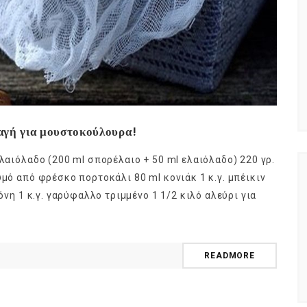
ταγή για μουστοκούλουρα!
λαιόλαδο (200 ml σπορέλαιο + 50 ml ελαιόλαδο) 220 γρ.
υμό από φρέσκο πορτοκάλι 80 ml κονιάκ 1 κ.γ. μπέικιν
όνη 1 κ.γ. γαρύφαλλο τριμμένο 1 1/2 κιλό αλεύρι για
READMORE