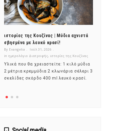
ιστορίες της Κουζίνας | Μύδια αχνιστά
ημερολόγιο Δ
σβησμένα με λευκό κρασί!
λαχανικά; Γν
By Evangelia
Ιούλ 31, 2026
By Evangelia
Ιο
in
ημερολόγιο Διατροφής
,
ιστορίες της Κουζίνας
in
ημερολόγιο Δ
Υλικά που θα χρειαστείτε: 1 κιλό μύδια
Σύμφωνα με τ
2 μέτρια κρεμμύδια 2 κλωνάρια σέλερι 3
αυτοί που με
σκελίδες σκόρδο 400 ml λευκό κρασί.
είναι το μέρ
αναπτύσσετα
Social media