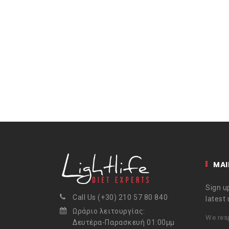
MAI
Sign up
Call Us (+30) 210 57 80 840
latest
Ωράριο λειτουργίας:
We resp
Δευτέρα-Παρασκευή 01:00μμ