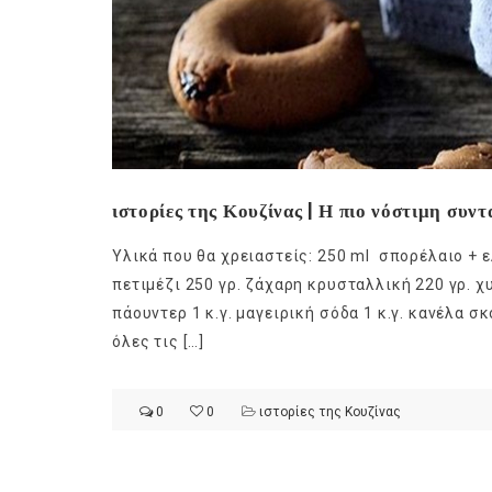
ιστορίες της Κουζίνας | Η πιο νόστιμη συν
Υλικά που θα χρειαστείς: 250 ml σπορέλαιο + ε
πετιμέζι 250 γρ. ζάχαρη κρυσταλλική 220 γρ. χ
πάουντερ 1 κ.γ. μαγειρική σόδα 1 κ.γ. κανέλα σκ
όλες τις […]
0
0
ιστορίες της Κουζίνας