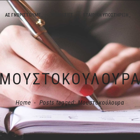
ΑΣ ΓΝΩΡΙΣΤΟΥΜΕ_
ΥΠΗΡΕΣΙΕΣ_
ΕΤΑΙΡΙΚΗ ΥΠΟΣΤΗΡΙΞΗ_
ΜΟΥΣΤΟΚΟΎΛΟΥΡ
Home
-
Posts tagged: Μουστοκούλουρα