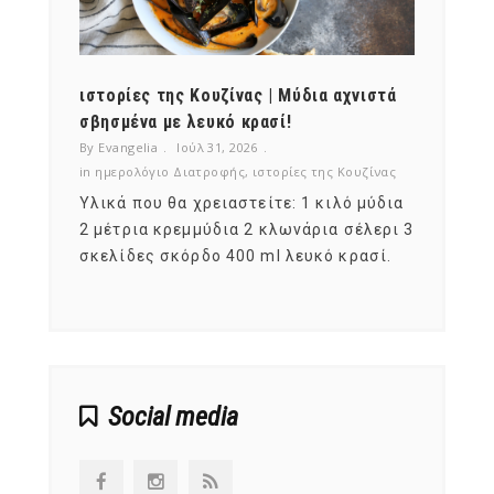
ότι,
ιστορίες της Κουζίνας | Μύδια αχνιστά
ημερο
νες;
σβησμένα με λευκό κρασί!
λαχαν
By Evangelia
Ιούλ 31, 2026
By Evan
ζίνας
in
ημερολόγιο Διατροφής
,
ιστορίες της Κουζίνας
in
ημερ
ια
Υλικά που θα χρειαστείτε: 1 κιλό μύδια
Σύμφω
, στο
2 μέτρια κρεμμύδια 2 κλωνάρια σέλερι 3
αυτοί
ς,
σκελίδες σκόρδο 400 ml λευκό κρασί.
είναι
αναπτ
Social media