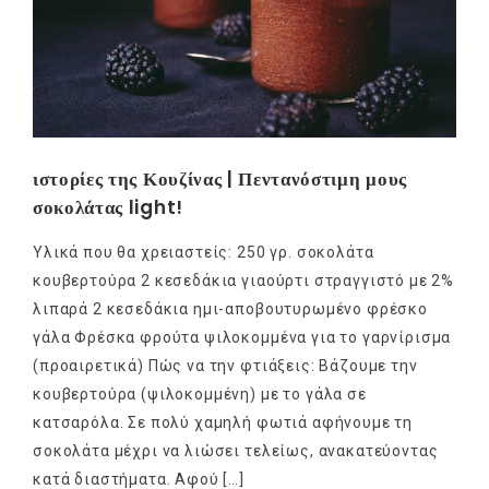
ιστορίες της Κουζίνας | Πεντανόστιμη μους
σοκολάτας light!
Υλικά που θα χρειαστείς: 250 γρ. σοκολάτα
κουβερτούρα 2 κεσεδάκια γιαούρτι στραγγιστό με 2%
λιπαρά 2 κεσεδάκια ημι-αποβουτυρωμένο φρέσκο
γάλα Φρέσκα φρούτα ψιλοκομμένα για το γαρνίρισμα
(προαιρετικά) Πώς να την φτιάξεις: Βάζουµε την
κουβερτούρα (ψιλοκοµµένη) µε το γάλα σε
κατσαρόλα. Σε πολύ χαµηλή φωτιά αφήνουµε τη
σοκολάτα µέχρι να λιώσει τελείως, ανακατεύοντας
κατά διαστήµατα. Αφού […]