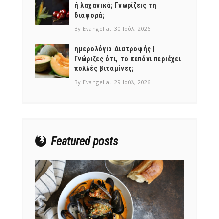
ή λαχανικά; Γνωρίζεις τη
διαφορά;
By Evangelia
30 Ιούλ, 2026
ημερολόγιο Διατροφής |
Γνώριζες ότι, το πεπόνι περιέχει
NEWSLETTER
πολλές βιταμίνες;
mel
y updates
fro
m
By Evangelia
29 Ιούλ, 2026
Get ti
your favorite
products
Featured posts