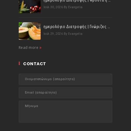
ημερολόγιο Διατροφής | Φρούτα ή λαχανικά; Γνωρίζεις τη διαφορά;
Ιούλ 30, 2026
By Evangelia
ημερολόγιο Διατροφής | Γνώριζες ότι, το πεπόνι περιέχει πολλές βιταμίνες;
Ιούλ 29, 2026
By Evangelia
Read more
CONTACT