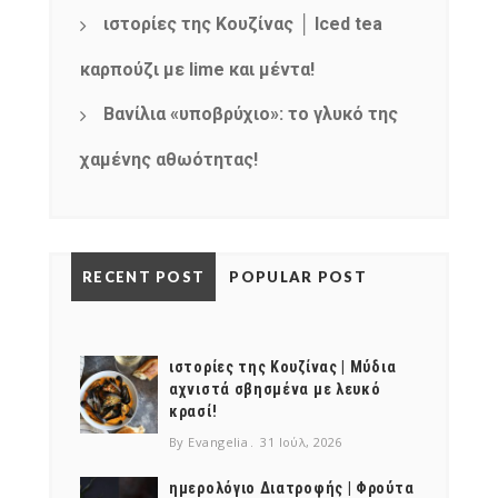
ιστορίες της Κουζίνας │ Iced tea
καρπούζι με lime και μέντα!
Βανίλια «υποβρύχιο»: το γλυκό της
χαμένης αθωότητας!
RECENT POST
POPULAR POST
ιστορίες της Κουζίνας | Μύδια
αχνιστά σβησμένα με λευκό
κρασί!
By Evangelia
31 Ιούλ, 2026
ημερολόγιο Διατροφής | Φρούτα