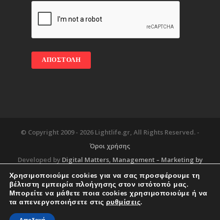
© Copyright 2009 -
2026 Lightlife.gr, All Rights Reserved. -
Όροι χρήσης
Developed by
Digital Matters
, Management – Marketing by
Χρησιμοποιούμε cookies για να σας προσφέρουμε τη
βέλτιστη εμπειρία πλοήγησης στον ιστότοπό μας.
Μπορείτε να μάθετε ποια cookies χρησιμοποιούμε ή να
Blog
About
Services
Corporate Support
τα απενεργοποιήσετε στις
ρυθμίσεις
.
Workplace
Contact