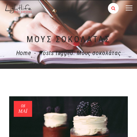
ΜΟΥΣ ΣΟΚΟΛΆΤΑΣ
Home
-
Posts tagged: Μους σοκολάτας
08
ΜΑΪ́