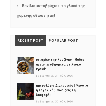
Βανίλια «υποβρύχιο»: το γλυκό της
χαμένης αθωότητας!
RECENT POST
POPULAR POST
ιστορίες της Κουζίνας | Μύδια
αχνιστά σβησμένα με λευκό
κρασί!
By Evangelia
31 Ιούλ, 2026
ημερολόγιο Διατροφής | Φρούτα
ή λαχανικά; Γνωρίζεις τη
διαφορά;
By Evangelia
30 Ιούλ, 2026