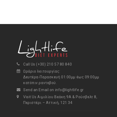
Call Us (+30) 210 57 80 840
Ωράριο λειτουργίας:
Δευτέρα-Παρασκευή 01:00μμ έως 09:00μμ
κατόπιν ραντεβού.
Send an Email on info@lightlife.gr
Visit Us Αιμιλίου Βεάκη 9Α & Ρούσβελτ 8,
Περιστέρι – Αττική, 121 34