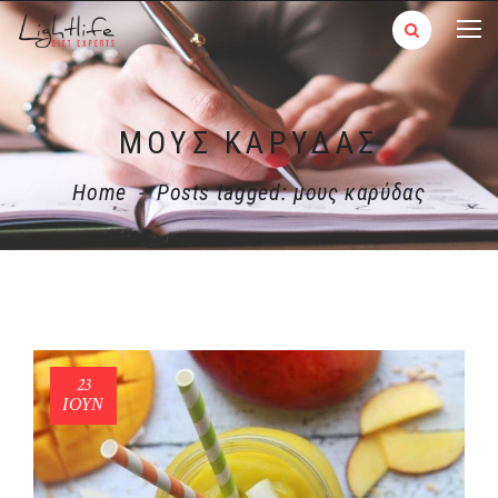
ΜΟΥΣ ΚΑΡΎΔΑΣ
Home
-
Posts tagged: μους καρύδας
23
ΙΟΎΝ