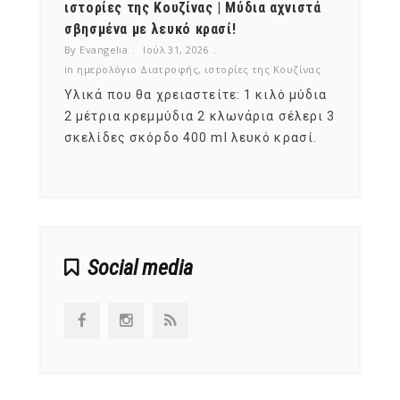
ότι,
ιστορίες της Κουζίνας | Μύδια αχνιστά
ημερο
νες;
σβησμένα με λευκό κρασί!
λαχαν
By Evangelia
Ιούλ 31, 2026
By Evan
ζίνας
in
ημερολόγιο Διατροφής
,
ιστορίες της Κουζίνας
in
ημερ
ια
Υλικά που θα χρειαστείτε: 1 κιλό μύδια
Σύμφω
, στο
2 μέτρια κρεμμύδια 2 κλωνάρια σέλερι 3
αυτοί
ς,
σκελίδες σκόρδο 400 ml λευκό κρασί.
είναι
αναπτ
Social media