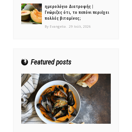
ημερολόγιο Διατροφής |
Γνώριζες ότι, το πεπόνι περιέχει
πολλές βιταμίνες;
By Evangelia
29 Ιούλ, 2026
NEWSLETTER
mel
y updates
fro
m
Get ti
your favorite
products
Featured posts