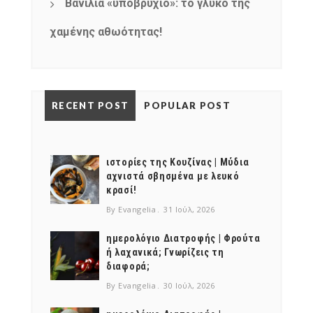
Βανίλια «υποβρύχιο»: το γλυκό της
χαμένης αθωότητας!
RECENT POST
POPULAR POST
ιστορίες της Κουζίνας | Μύδια
αχνιστά σβησμένα με λευκό
κρασί!
By Evangelia
31 Ιούλ, 2026
ημερολόγιο Διατροφής | Φρούτα
ή λαχανικά; Γνωρίζεις τη
διαφορά;
By Evangelia
30 Ιούλ, 2026