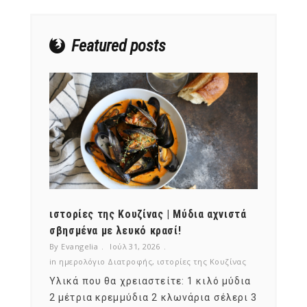
Featured posts
ότι,
ιστορίες της Κουζίνας | Μύδια αχνιστά
ημερο
νες;
σβησμένα με λευκό κρασί!
λαχαν
By Evangelia
Ιούλ 31, 2026
By Evan
ζίνας
in
ημερολόγιο Διατροφής
,
ιστορίες της Κουζίνας
in
ημερ
ια
Υλικά που θα χρειαστείτε: 1 κιλό μύδια
Σύμφω
, στο
2 μέτρια κρεμμύδια 2 κλωνάρια σέλερι 3
αυτοί