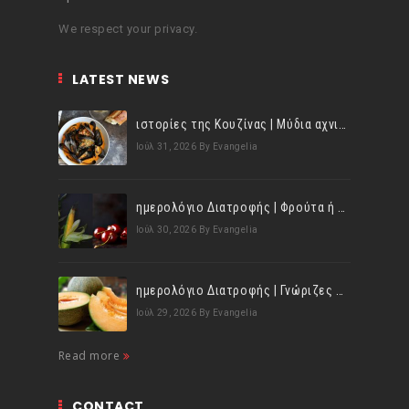
We respect your privacy.
LATEST NEWS
ιστορίες της Κουζίνας | Μύδια αχνιστά σβησμένα με λευκό κρασί!
Ιούλ 31, 2026
By Evangelia
ημερολόγιο Διατροφής | Φρούτα ή λαχανικά; Γνωρίζεις τη διαφορά;
Ιούλ 30, 2026
By Evangelia
ημερολόγιο Διατροφής | Γνώριζες ότι, το πεπόνι περιέχει πολλές βιταμίνες;
Ιούλ 29, 2026
By Evangelia
Read more
CONTACT