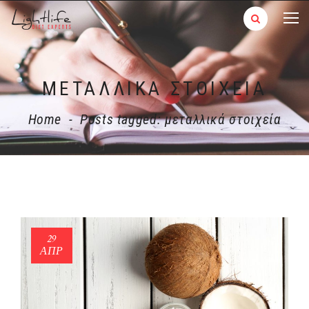
ΜΕΤΑΛΛΙΚΆ ΣΤΟΙΧΕΊΑ
Home
-
Posts tagged: μεταλλικά στοιχεία
29
ΑΠΡ