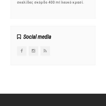
ς,
σκελίδες σκόρδο 400 ml λευκό κρασί.
είναι
αναπτ
Social media