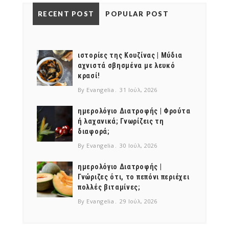
NEWSLETTER
RECENT POST
POPULAR POST
mel
y updates
fro
m
Get ti
your favorite
products
ιστορίες της Κουζίνας | Μύδια
αχνιστά σβησμένα με λευκό
κρασί!
By Evangelia
31 Ιούλ, 2026
ημερολόγιο Διατροφής | Φρούτα
ή λαχανικά; Γνωρίζεις τη
διαφορά;
By Evangelia
30 Ιούλ, 2026
ημερολόγιο Διατροφής |
Γνώριζες ότι, το πεπόνι περιέχει
πολλές βιταμίνες;
By Evangelia
29 Ιούλ, 2026