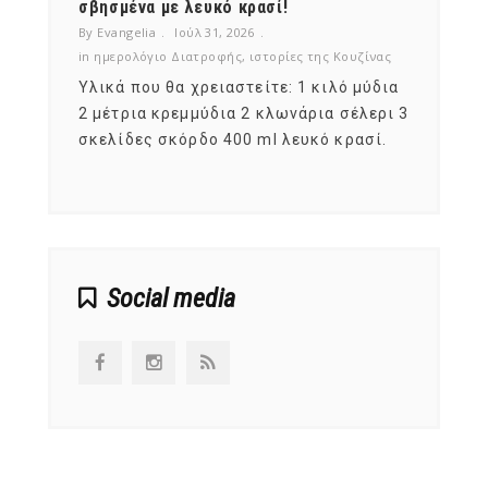
νες;
σβησμένα με λευκό κρασί!
λαχαν
By Evangelia
Ιούλ 31, 2026
By Evan
ζίνας
in
ημερολόγιο Διατροφής
,
ιστορίες της Κουζίνας
in
ημερ
ια
Υλικά που θα χρειαστείτε: 1 κιλό μύδια
Σύμφω
, στο
2 μέτρια κρεμμύδια 2 κλωνάρια σέλερι 3
αυτοί
ς,
σκελίδες σκόρδο 400 ml λευκό κρασί.
είναι
αναπτ
Social media