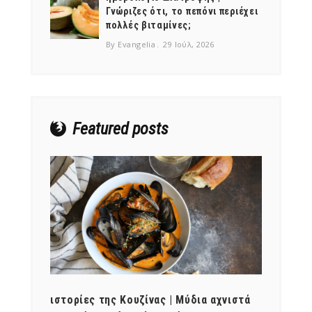
Γνώριζες ότι, το πεπόνι περιέχει
πολλές βιταμίνες;
By Evangelia
29 Ιούλ, 2026
Featured posts
ότι,
ιστορίες της Κουζίνας | Μύδια αχνιστά
ημερο