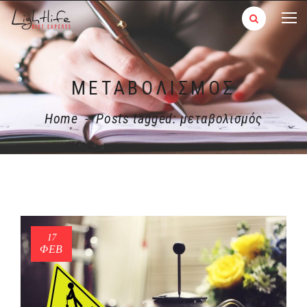
ΜΕΤΑΒΟΛΙΣΜΌΣ
Home
-
Posts tagged: μεταβολισμός
17
ΦΕΒ