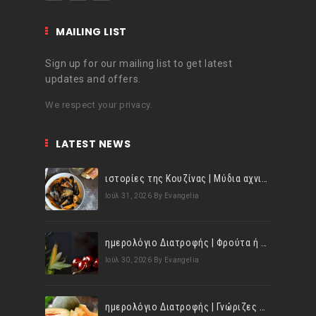
MAILING LIST
Sign up for our mailing list to get latest
updates and offers.
We respect your privacy.
LATEST NEWS
ιστορίες της Κουζίνας | Μύδια αχνιστά σβησμένα με λευκό κρασί!
Ιούλ 31, 2026
By Evangelia
ημερολόγιο Διατροφής | Φρούτα ή λαχανικά; Γνωρίζεις τη διαφορά;
Ιούλ 30, 2026
By Evangelia
ημερολόγιο Διατροφής | Γνώριζες ότι, το πεπόνι περιέχει πολλές βιταμίνες;