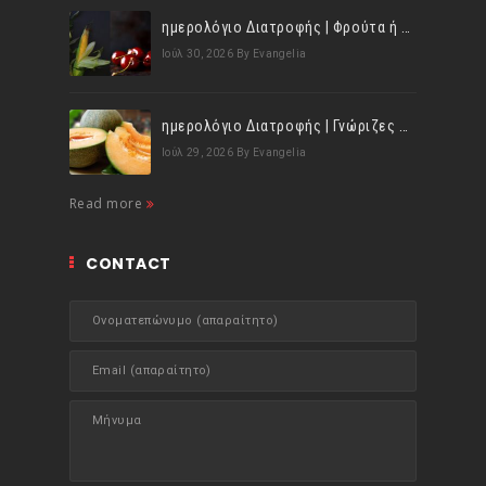
ημερολόγιο Διατροφής | Φρούτα ή λαχανικά; Γνωρίζεις τη διαφορά;
Ιούλ 30, 2026
By Evangelia
ημερολόγιο Διατροφής | Γνώριζες ότι, το πεπόνι περιέχει πολλές βιταμίνες;
Ιούλ 29, 2026
By Evangelia
Read more
CONTACT