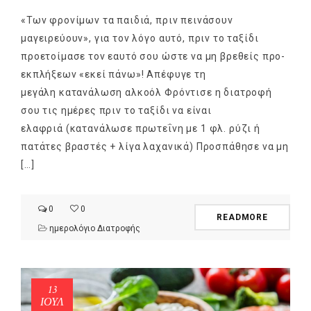
«Των φρονίμων τα παιδιά, πριν πεινάσουν
μαγειρεύουν», για τον λόγο αυτό, πριν το ταξίδι
προετοίμασε τον εαυτό σου ώστε να μη βρεθείς προ-
εκπλήξεων «εκεί πάνω»! Απέφυγε τη
μεγάλη κατανάλωση αλκοόλ Φρόντισε η διατροφή
σου τις ημέρες πριν το ταξίδι να είναι
ελαφριά (κατανάλωσε πρωτεΐνη με 1 φλ. ρύζι ή
πατάτες βραστές + λίγα λαχανικά) Προσπάθησε να μη
[…]
0
0
READMORE
ημερολόγιο Διατροφής
13
ΙΟΎΛ