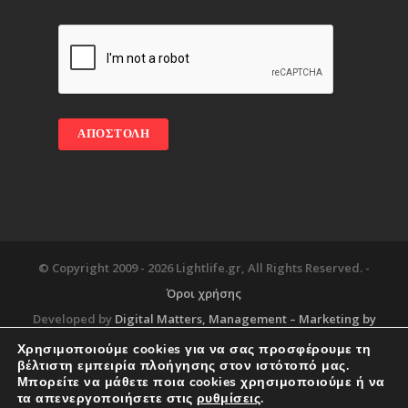
© Copyright 2009 -
2026 Lightlife.gr, All Rights Reserved. -
Όροι χρήσης
Developed by
Digital Matters
, Management – Marketing by
Χρησιμοποιούμε cookies για να σας προσφέρουμε τη
βέλτιστη εμπειρία πλοήγησης στον ιστότοπό μας.
Μπορείτε να μάθετε ποια cookies χρησιμοποιούμε ή να
Blog
About
Services
Corporate Support
τα απενεργοποιήσετε στις
ρυθμίσεις
.