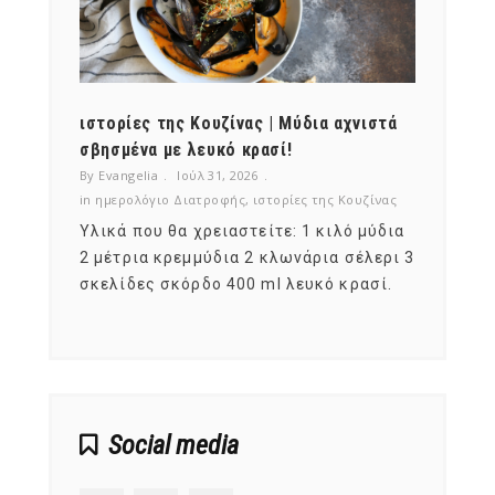
ότι,
ιστορίες της Κουζίνας | Μύδια αχνιστά
ημερο
νες;
σβησμένα με λευκό κρασί!
λαχαν
By Evangelia
Ιούλ 31, 2026
By Evan
ζίνας
in
ημερολόγιο Διατροφής
,
ιστορίες της Κουζίνας
in
ημερ
ια
Υλικά που θα χρειαστείτε: 1 κιλό μύδια
Σύμφω
, στο
2 μέτρια κρεμμύδια 2 κλωνάρια σέλερι 3
αυτοί
ς,
σκελίδες σκόρδο 400 ml λευκό κρασί.
είναι
αναπτ
Social media