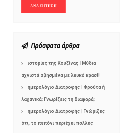
Πρόσφατα άρθρα
ιστορίες της Κουζίνας | Μύδια
αχνιστά σβησμένα με λευκό κρασί!
ημερολόγιο Διατροφής | Φρούτα ή
λαχανικά; Γνωρίζεις τη διαφορά;
ημερολόγιο Διατροφής | Γνώριζες
NEWSLETTER
mel
y updates
fro
m
ότι, το πεπόνι περιέχει πολλές
Get ti
your favorite