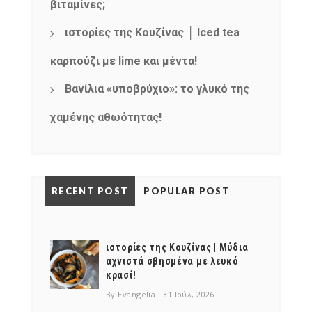
βιταμίνες;
products
ιστορίες της Κουζίνας │ Iced tea
καρπούζι με lime και μέντα!
Βανίλια «υποβρύχιο»: το γλυκό της
χαμένης αθωότητας!
RECENT POST
POPULAR POST
ιστορίες της Κουζίνας | Μύδια
αχνιστά σβησμένα με λευκό
κρασί!
By Evangelia
31 Ιούλ, 2026