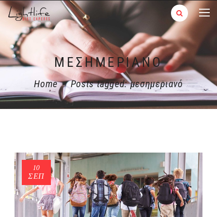
ΜΕΣΗΜΕΡΙΑΝΌ
Home
-
Posts tagged: μεσημεριανό
10
ΣΕΠ