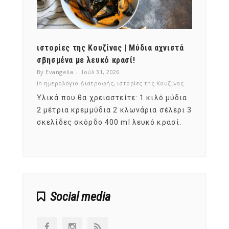
ότι,
ιστορίες της Κουζίνας | Μύδια αχνιστά
ημερο
νες;
σβησμένα με λευκό κρασί!
λαχαν
By Evangelia
Ιούλ 31, 2026
By Evan
ζίνας
in
ημερολόγιο Διατροφής
,
ιστορίες της Κουζίνας
in
ημερ
ια
Υλικά που θα χρειαστείτε: 1 κιλό μύδια
Σύμφω
, στο
2 μέτρια κρεμμύδια 2 κλωνάρια σέλερι 3
αυτοί
ς,
σκελίδες σκόρδο 400 ml λευκό κρασί.
είναι
αναπτ
Social media