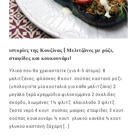
ιστορίες της Κουζίνας | Μελιτζάνες με ρύζι,
σταφίδες και κουκουνάρι!
Υλικά που θα χρειαστείτε (για 4-5 άτομα): 8
μελιτζάνες, φλάσκες 8 κουτ. σούπας καστανό ρύζι
(υπολογίστε μία κουταλιά για κάθε μελιτζάνα) 2
μεγάλα ξερά κρεμμύδια ψιλοκομμένα 2 σκελίδες
σκόρδο, λιωμένες 1½ φλιτζ. ελαιόλαδο 3 φλιτζ.
ζεστό νερό 4 κουτ. σούπας μαύρες σταφίδες 3 κουτ.
σούπας κουκουνάρι ½ κουτ. γλυκού κανέλα ½ κουτ.
γλυκού καστανή ζάχαρη […]