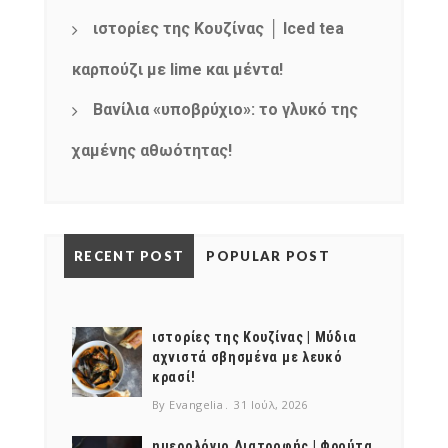
products
ιστορίες της Κουζίνας │ Iced tea
καρπούζι με lime και μέντα!
Βανίλια «υποβρύχιο»: το γλυκό της
χαμένης αθωότητας!
RECENT POST
POPULAR POST
ιστορίες της Κουζίνας | Μύδια
αχνιστά σβησμένα με λευκό
κρασί!
By Evangelia
31 Ιούλ, 2026
ημερολόγιο Διατροφής | Φρούτα