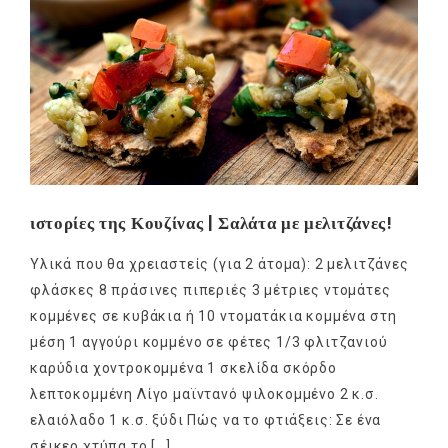
ιστορίες της Κουζίνας | Σαλάτα με μελιτζάνες!
Υλικά που θα χρειαστείς (για 2 άτομα): 2 μελιτζάνες
φλάσκες 8 πράσινες πιπεριές 3 μέτριες ντομάτες
κομμένες σε κυβάκια ή 10 ντοματάκια κομμένα στη
μέση 1 αγγούρι κομμένο σε φέτες 1/3 φλιτζανιού
καρύδια χοντροκομμένα 1 σκελίδα σκόρδο
λεπτοκομμένη Λίγο μαϊντανό ψιλοκομμένο 2 κ.σ.
ελαιόλαδο 1 κ.σ. ξύδι Πώς να το φτιάξεις: Σε ένα
σέικερ χτύπα το […]