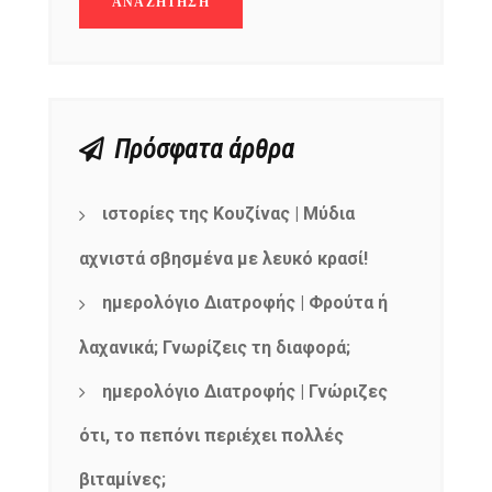
Πρόσφατα άρθρα
ιστορίες της Κουζίνας | Μύδια
αχνιστά σβησμένα με λευκό κρασί!
ημερολόγιο Διατροφής | Φρούτα ή
λαχανικά; Γνωρίζεις τη διαφορά;
ημερολόγιο Διατροφής | Γνώριζες
NEWSLETTER
mel
y updates
fro
m
ότι, το πεπόνι περιέχει πολλές
Get ti
your favorite
βιταμίνες;