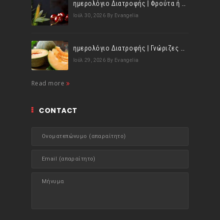
ημερολόγιο Διατροφής | Φρούτα ή λαχανικά; Γνωρίζεις τη διαφορά;
Ιούλ 30, 2026
By Evangelia
ημερολόγιο Διατροφής | Γνώριζες ότι, το πεπόνι περιέχει πολλές βιταμίνες;
Ιούλ 29, 2026
By Evangelia
Read more
CONTACT