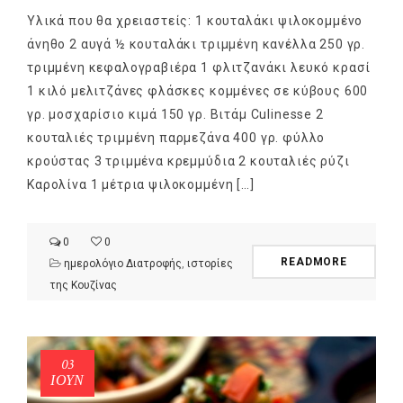
Υλικά που θα χρειαστείς: 1 κουταλάκι ψιλοκομμένο
άνηθο 2 αυγά ½ κουταλάκι τριμμένη κανέλλα 250 γρ.
τριμμένη κεφαλογραβιέρα 1 φλιτζανάκι λευκό κρασί
1 κιλό μελιτζάνες φλάσκες κομμένες σε κύβους 600
γρ. μοσχαρίσιο κιμά 150 γρ. Βιτάμ Culinesse 2
κουταλιές τριμμένη παρμεζάνα 400 γρ. φύλλο
κρούστας 3 τριμμένα κρεμμύδια 2 κουταλιές ρύζι
Καρολίνα 1 μέτρια ψιλοκομμένη […]
0
0
READMORE
ημερολόγιο Διατροφής
,
ιστορίες
της Κουζίνας
03
ΙΟΎΝ