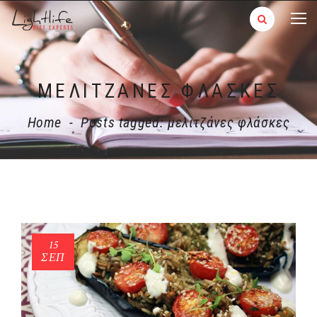
ΜΕΛΙΤΖΆΝΕΣ ΦΛΆΣΚΕΣ
Home
-
Posts tagged: μελιτζάνες φλάσκες
15
ΣΕΠ