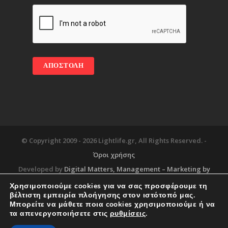
© Copyright 2009 -
2026 Lightlife.gr, All Rights Reserved. -
Όροι χρήσης
Developed by
Digital Matters
, Management – Marketing by
Χρησιμοποιούμε cookies για να σας προσφέρουμε τη
βέλτιστη εμπειρία πλοήγησης στον ιστότοπό μας.
Μπορείτε να μάθετε ποια cookies χρησιμοποιούμε ή να
Blog
About
Services
Corporate Support
τα απενεργοποιήσετε στις
ρυθμίσεις
.
Workplace
Contact