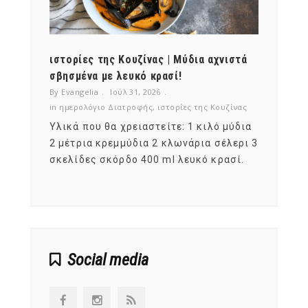
ότι,
ιστορίες της Κουζίνας | Μύδια αχνιστά
ημερο
νες;
σβησμένα με λευκό κρασί!
λαχαν
By Evangelia
Ιούλ 31, 2026
By Evan
ζίνας
in
ημερολόγιο Διατροφής
,
ιστορίες της Κουζίνας
in
ημερ
ια
Υλικά που θα χρειαστείτε: 1 κιλό μύδια
Σύμφω
, στο
2 μέτρια κρεμμύδια 2 κλωνάρια σέλερι 3
αυτοί
ς,
σκελίδες σκόρδο 400 ml λευκό κρασί.
είναι
αναπτ
Social media