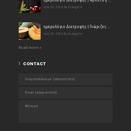
ημερολόγιο Διατροφής | Φρούτα ή λαχανικά; Γνωρίζεις τη διαφορά;
Ιούλ 30, 2026
By Evangelia
ημερολόγιο Διατροφής | Γνώριζες ότι, το πεπόνι περιέχει πολλές βιταμίνες;
Ιούλ 29, 2026
By Evangelia
Read more
CONTACT