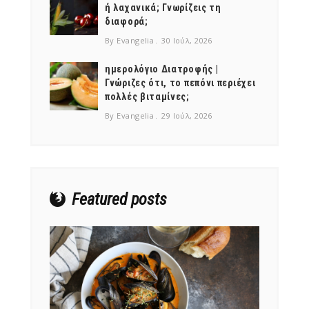
ή λαχανικά; Γνωρίζεις τη
διαφορά;
By Evangelia
30 Ιούλ, 2026
ημερολόγιο Διατροφής |
Γνώριζες ότι, το πεπόνι περιέχει
NEWSLETTER
πολλές βιταμίνες;
mel
y updates
fro
m
By Evangelia
29 Ιούλ, 2026
Get ti
your favorite
products
Featured posts