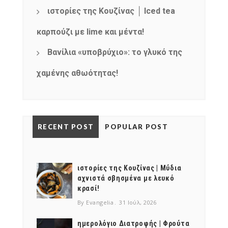
ιστορίες της Κουζίνας │ Iced tea
καρπούζι με lime και μέντα!
Βανίλια «υποβρύχιο»: το γλυκό της
χαμένης αθωότητας!
RECENT POST
POPULAR POST
ιστορίες της Κουζίνας | Μύδια
αχνιστά σβησμένα με λευκό
κρασί!
By Evangelia
31 Ιούλ, 2026
ημερολόγιο Διατροφής | Φρούτα