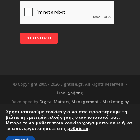
© Copyright 2009 -
2026 Lightlife.gr, All Rights Reserved. -
Όροι χρήσης
Developed by
Digital Matters
, Management – Marketing by
Χρησιμοποιούμε cookies για να σας προσφέρουμε τη
βέλτιστη εμπειρία πλοήγησης στον ιστότοπό μας.
Μπορείτε να μάθετε ποια cookies χρησιμοποιούμε ή να
Blog
About
Services
Corporate Support
τα απενεργοποιήσετε στις
ρυθμίσεις
.
Workplace
Contact