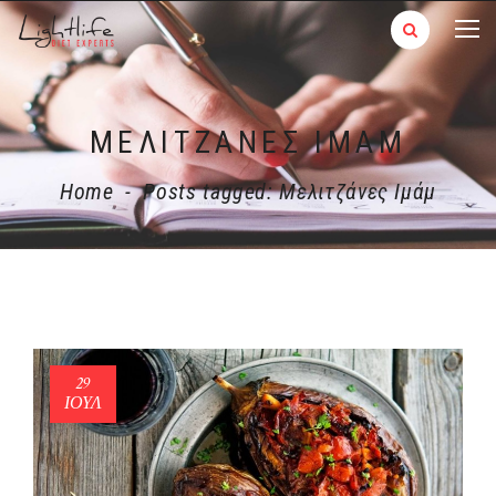
ΜΕΛΙΤΖΆΝΕΣ ΙΜΆΜ
Home
-
Posts tagged: Μελιτζάνες Ιμάμ
29
ΙΟΎΛ