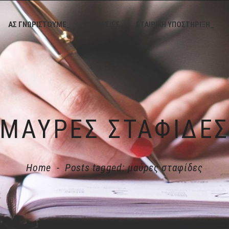
ΑΣ ΓΝΩΡΙΣΤΟΥΜΕ_
ΥΠΗΡΕΣΙΕΣ_
ΕΤΑΙΡΙΚΗ ΥΠΟΣΤΗΡΙΞΗ_
ΜΑΎΡΕΣ ΣΤΑΦΊΔΕ
Home
-
Posts tagged: μαύρες σταφίδες