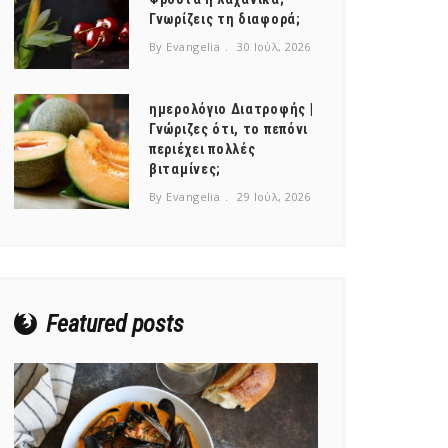
Γνωρίζεις τη διαφορά;
By Evangelia
30 Ιούλ, 2026
ημερολόγιο Διατροφής |
Γνώριζες ότι, το πεπόνι
περιέχει πολλές
βιταμίνες;
By Evangelia
29 Ιούλ, 2026
Featured posts