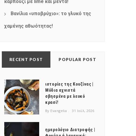
καρπούζι με lime και μέντα!
Βανίλια «υποβρύχιο»: το γλυκό της
χαμένης αθωότητας!
RECENT POST
POPULAR POST
ιστορίες της Κουζίνας |
Μύδια αχνιστά
σβησμένα με λευκό
κρασί!
By Evangelia
31 Ιούλ, 2026
ημερολόγιο Διατροφής |
Φρούτα ή λαχανικά;