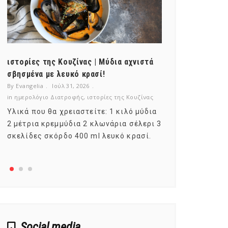
ιστορίες της Κουζίνας | Μύδια αχνιστά
ημερολόγιο Δ
σβησμένα με λευκό κρασί!
λαχανικά; Γν
By Evangelia
Ιούλ 31, 2026
By Evangelia
Ιο
in
ημερολόγιο Διατροφής
,
ιστορίες της Κουζίνας
in
ημερολόγιο Δ
Υλικά που θα χρειαστείτε: 1 κιλό μύδια
Σύμφωνα με τ
2 μέτρια κρεμμύδια 2 κλωνάρια σέλερι 3
αυτοί που με
σκελίδες σκόρδο 400 ml λευκό κρασί.
είναι το μέρ
αναπτύσσετα
Social media