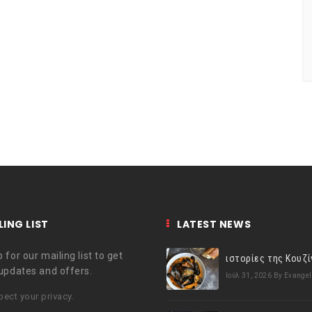
LING LIST
LATEST NEWS
 for our mailing list to get
 updates and offers.
Ιούλ 31, 2026
By Evangel
ect your privacy.