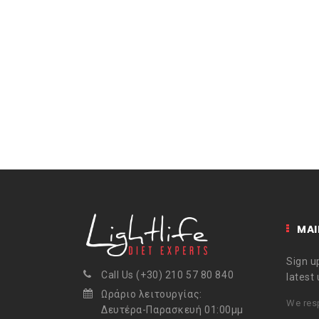
MAI
Sign up
Call Us (+30) 210 57 80 840
latest
Ωράριο λειτουργίας:
We resp
Δευτέρα-Παρασκευή 01:00μμ