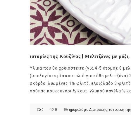
ιστορίες της Κουζίνας | Μελιτζάνες με ρύζι
Υλικά που θα χρειαστείτε (για 4-5 άτομα): 8 μ
(υπολογίστε μία κουταλιά για κάθε μελιτζάνα)
σκόρδο, λιωμένες 1½ φλιτζ. ελαιόλαδο 3 φλιτζ
σούπας κουκουνάρι ½ κουτ. γλυκού κανέλα ½ κο
0
0
ημερολόγιο Διατροφής
,
ιστορίες της