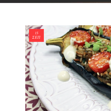
15
ΣΕΠ