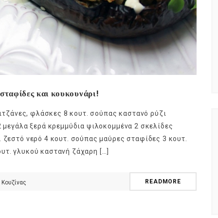
, σταφίδες και κουκουνάρι!
ελιτζάνες, φλάσκες 8 κουτ. σούπας καστανό ρύζι
 2 μεγάλα ξερά κρεμμύδια ψιλοκομμένα 2 σκελίδες
. ζεστό νερό 4 κουτ. σούπας μαύρες σταφίδες 3 κουτ.
υτ. γλυκού καστανή ζάχαρη […]
READMORE
 Κουζίνας