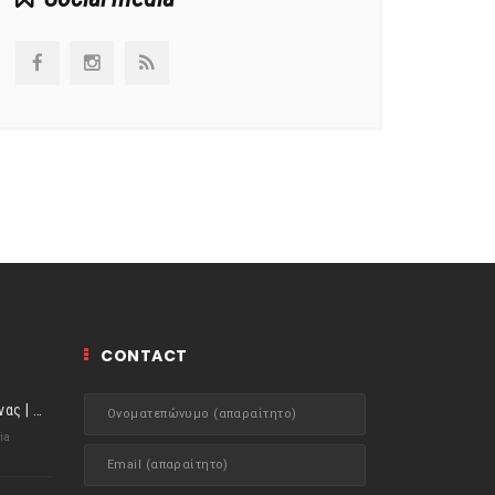
CONTACT
ιστορίες της Κουζίνας | Μύδια αχνιστά σβησμένα με λευκό κρασί!
ia