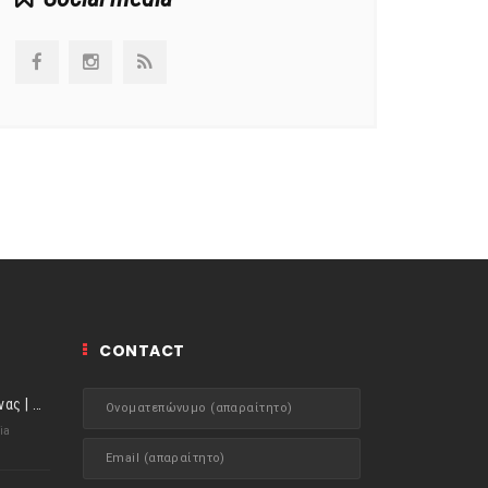
CONTACT
ιστορίες της Κουζίνας | Μύδια αχνιστά σβησμένα με λευκό κρασί!
ia