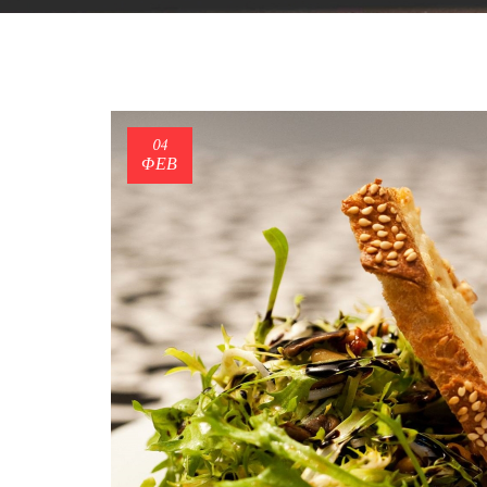
04
ΦΕΒ