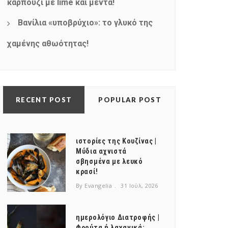
καρπούζι με lime και μέντα!
Βανίλια «υποβρύχιο»: το γλυκό της
χαμένης αθωότητας!
RECENT POST
POPULAR POST
ιστορίες της Κουζίνας |
Μύδια αχνιστά
σβησμένα με λευκό
κρασί!
By Evangelia
31 Ιούλ, 2026
ημερολόγιο Διατροφής |
Φρούτα ή λαχανικά;