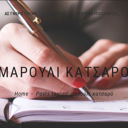
ΑΣ ΓΝΩΡΙΣΤΟΥΜΕ_
ΥΠΗΡΕΣΙΕΣ_
ΕΤΑΙΡΙΚΗ ΥΠΟΣΤΗΡΙΞΗ_
ΜΑΡΟΎΛΙ ΚΑΤΣΑΡ
Home
-
Posts tagged: μαρούλι κατσαρό