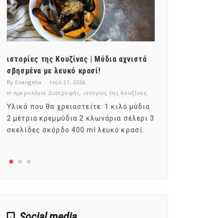
ιστορίες της Κουζίνας | Μύδια αχνιστά
ημερολόγιο Δ
σβησμένα με λευκό κρασί!
λαχανικά; Γν
By Evangelia
Ιούλ 31, 2026
By Evangelia
Ιο
in
ημερολόγιο Διατροφής
,
ιστορίες της Κουζίνας
in
ημερολόγιο Δ
Υλικά που θα χρειαστείτε: 1 κιλό μύδια
Σύμφωνα με τ
2 μέτρια κρεμμύδια 2 κλωνάρια σέλερι 3
αυτοί που με
σκελίδες σκόρδο 400 ml λευκό κρασί.
είναι το μέρ
αναπτύσσετα
Social media