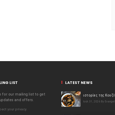
LING LIST
LATEST NEWS
 for our mailing list to get
 updates and offers.
Ιούλ 31, 2026
By Evangel
ect your privacy.