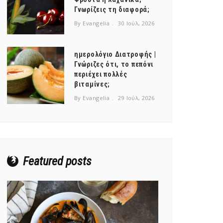
Γνωρίζεις τη διαφορά;
By Evangelia
30 Ιούλ, 2026
ημερολόγιο Διατροφής |
Γνώριζες ότι, το πεπόνι
περιέχει πολλές
βιταμίνες;
By Evangelia
29 Ιούλ, 2026
Featured posts