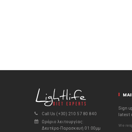
MAI
Sign up
Call Us (+30) 210 57 80 840
latest
Ωράριο λειτουργίας:
We resp
Δευτέρα-Παρασκευή 01:00μμ