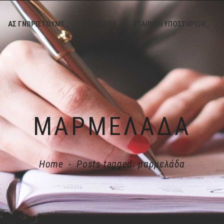
ΑΣ ΓΝΩΡΙΣΤΟΥΜΕ_
ΥΠΗΡΕΣΙΕΣ_
ΕΤΑΙΡΙΚΗ ΥΠΟΣΤΗΡΙΞΗ_
ΜΑΡΜΕΛΆΔΑ
Home
-
Posts tagged: μαρμελάδα