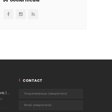
CONTACT
ιστορίες της Κουζίνας | Μύδια αχνιστά σβησμένα με λευκό κρασί!
ia