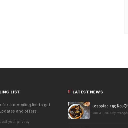
LING LIST
LATEST NEWS
 for our mailing list to get
 updates and offers.
Ιούλ 31, 2026
By Evangel
ect your privacy.