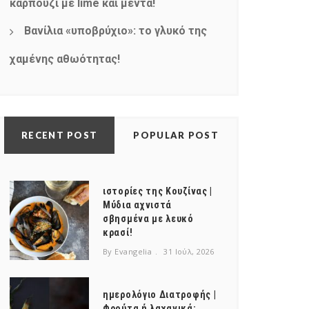
καρπούζι με lime και μέντα!
Βανίλια «υποβρύχιο»: το γλυκό της
χαμένης αθωότητας!
RECENT POST
POPULAR POST
ιστορίες της Κουζίνας |
Μύδια αχνιστά
σβησμένα με λευκό
κρασί!
By Evangelia
31 Ιούλ, 2026
ημερολόγιο Διατροφής |
Φρούτα ή λαχανικά;