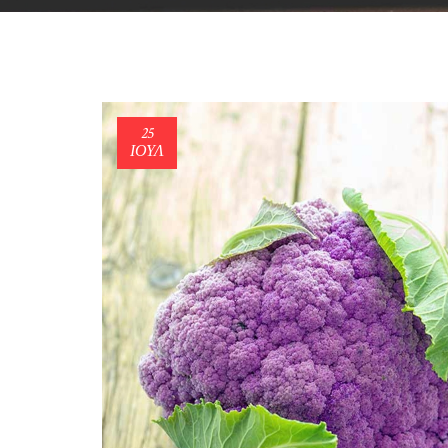
25
ΙΟΎΛ