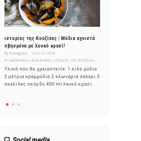
ιστορίες της Κουζίνας | Μύδια αχνιστά
ημερολόγιο Δ
σβησμένα με λευκό κρασί!
λαχανικά; Γν
By Evangelia
Ιούλ 31, 2026
By Evangelia
Ιο
in
ημερολόγιο Διατροφής
,
ιστορίες της Κουζίνας
in
ημερολόγιο Δ
Υλικά που θα χρειαστείτε: 1 κιλό μύδια
Σύμφωνα με τ
2 μέτρια κρεμμύδια 2 κλωνάρια σέλερι 3
αυτοί που με
σκελίδες σκόρδο 400 ml λευκό κρασί.
είναι το μέρ
αναπτύσσετα
Social media