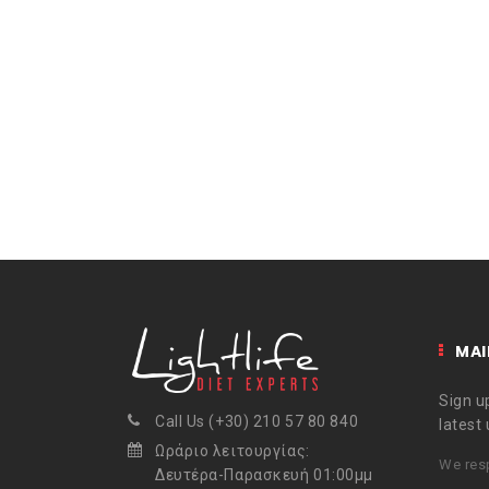
MAI
Sign up
Call Us (+30) 210 57 80 840
latest
Ωράριο λειτουργίας:
We resp
Δευτέρα-Παρασκευή 01:00μμ