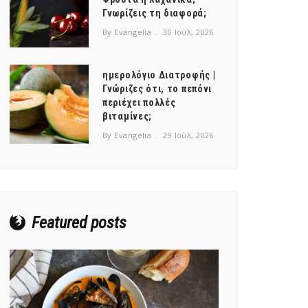
Γνωρίζεις τη διαφορά;
By Evangelia
30 Ιούλ, 2026
ημερολόγιο Διατροφής |
Γνώριζες ότι, το πεπόνι
περιέχει πολλές
βιταμίνες;
By Evangelia
29 Ιούλ, 2026
Featured posts