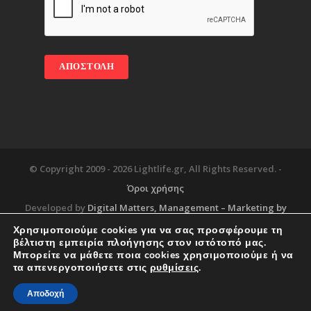
© Copyright 2009 -
2026 Lightlife.gr, All Rights Reserved. -
Όροι χρήσης
Developed by
Digital Matters
, Management – Marketing by
Χρησιμοποιούμε cookies για να σας προσφέρουμε τη
βέλτιστη εμπειρία πλοήγησης στον ιστότοπό μας.
Μπορείτε να μάθετε ποια cookies χρησιμοποιούμε ή να
Blog
About
Services
Corporate Support
τα απενεργοποιήσετε στις
ρυθμίσεις
.
Workplace
Contact
Αποδοχή