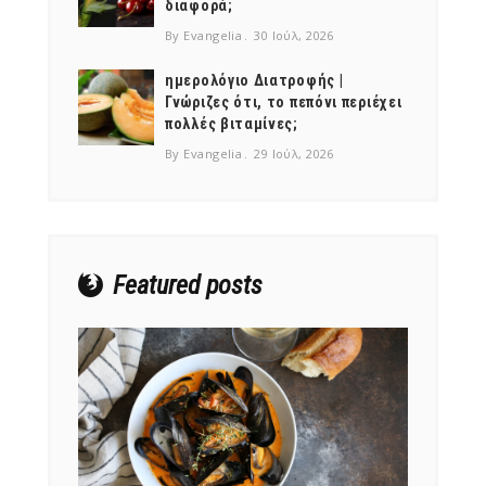
διαφορά;
By Evangelia
30 Ιούλ, 2026
ημερολόγιο Διατροφής |
Γνώριζες ότι, το πεπόνι περιέχει
πολλές βιταμίνες;
NEWSLETTER
By Evangelia
29 Ιούλ, 2026
mel
y updates
fro
m
Get ti
your favorite
products
Featured posts