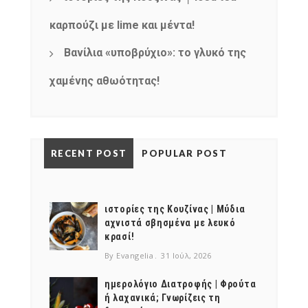
καρπούζι με lime και μέντα!
Βανίλια «υποβρύχιο»: το γλυκό της
χαμένης αθωότητας!
RECENT POST
POPULAR POST
ιστορίες της Κουζίνας | Μύδια
αχνιστά σβησμένα με λευκό
κρασί!
By Evangelia
31 Ιούλ, 2026
ημερολόγιο Διατροφής | Φρούτα
ή λαχανικά; Γνωρίζεις τη