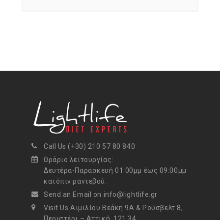
Call Us (+30) 210 57 80 840
Ωράριο λειτουργίας:
Δευτέρα-Παρασκευή 01:00μμ έως 09:00μμ
κατόπιν ραντεβού.
Send an Email on info@lightlife.gr
Visit Us Αιμιλίου Βεάκη 9Α & Ρούσβελτ 8,
Περιστέρι – Αττική, 121 34