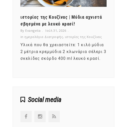
ότι,
ιστορίες της Κουζίνας | Μύδια αχνιστά
ημερο
νες;
σβησμένα με λευκό κρασί!
λαχαν
By Evangelia
Ιούλ 31, 2026
By Evan
ζίνας
in
ημερολόγιο Διατροφής
,
ιστορίες της Κουζίνας
in
ημερ
ια
Υλικά που θα χρειαστείτε: 1 κιλό μύδια
Σύμφω
, στο
2 μέτρια κρεμμύδια 2 κλωνάρια σέλερι 3
αυτοί
ς,
σκελίδες σκόρδο 400 ml λευκό κρασί.
είναι
αναπτ
Social media