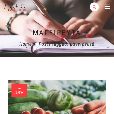
ΜΑΓΕΙΡΕΥΤΆ
Home
-
Posts tagged: μαγειρευτά
26
ΙΟΎΝ