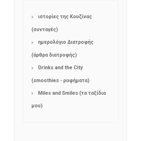
ιστορίες της Κουζίνας
(συνταγές)
ημερολόγιο Διατροφής
(άρθρα διατροφής)
Drinks and the City
NEWSLETTER
(smoothies - ροφήματα)
mel
y updates
fro
m
Get ti
your favorite
Miles and Smiles (τα ταξίδια
products
μου)