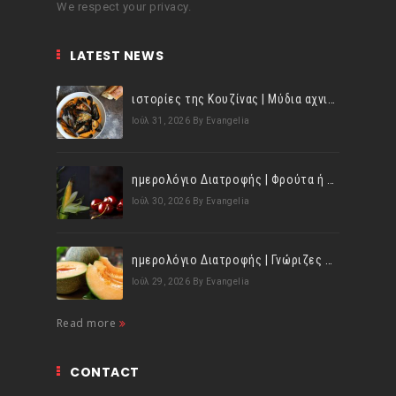
We respect your privacy.
LATEST NEWS
ιστορίες της Κουζίνας | Μύδια αχνιστά σβησμένα με λευκό κρασί!
Ιούλ 31, 2026
By Evangelia
ημερολόγιο Διατροφής | Φρούτα ή λαχανικά; Γνωρίζεις τη διαφορά;
Ιούλ 30, 2026
By Evangelia
ημερολόγιο Διατροφής | Γνώριζες ότι, το πεπόνι περιέχει πολλές βιταμίνες;
Ιούλ 29, 2026
By Evangelia
Read more
CONTACT