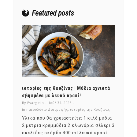
Featured posts
ότι,
ιστορίες της Κουζίνας | Μύδια αχνιστά
ημερο
νες;
σβησμένα με λευκό κρασί!
λαχαν
By Evangelia
Ιούλ 31, 2026
By Evan
ζίνας
in
ημερολόγιο Διατροφής
,
ιστορίες της Κουζίνας
in
ημερ
ια
Υλικά που θα χρειαστείτε: 1 κιλό μύδια
Σύμφω
, στο
2 μέτρια κρεμμύδια 2 κλωνάρια σέλερι 3
αυτοί
ς,
σκελίδες σκόρδο 400 ml λευκό κρασί.
είναι