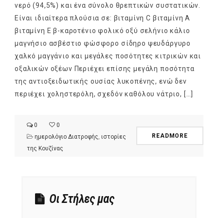
νερό (94,5%) και ένα σύνολο θρεπτικών συστατικών.
Είναι ιδιαίτερα πλούσια σε: βιταμίνη C βιταμίνη Α
βιταμίνη Ε β-καροτένιο φολικό οξύ σελήνιο κάλιο
μαγνήσιο ασβέστιο φώσφορο σίδηρο ψευδάργυρο
χαλκό μαγγάνιο και μεγάλες ποσότητες κιτρικών και
οξαλικών οξέων Περιέχει επίσης μεγάλη ποσότητα
της αντιοξειδωτικής ουσίας λυκοπένης, ενώ δεν
περιέχει χοληστερόλη, σχεδόν καθόλου νάτριο, […]
0
0
READMORE
ημερολόγιο Διατροφής
,
ιστορίες
της Κουζίνας
Οι Στήλες μας