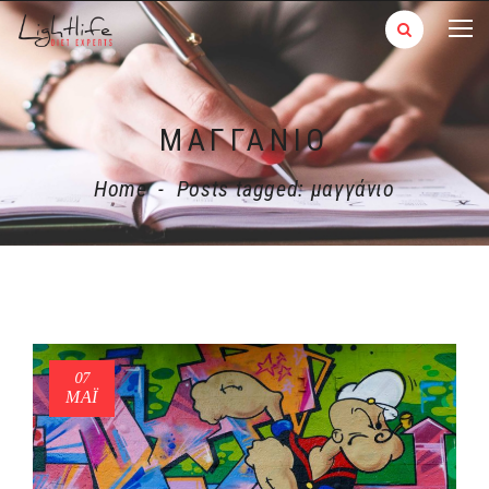
ΜΑΓΓΆΝΙΟ
Home
-
Posts tagged: μαγγάνιο
07
ΜΑΪ́