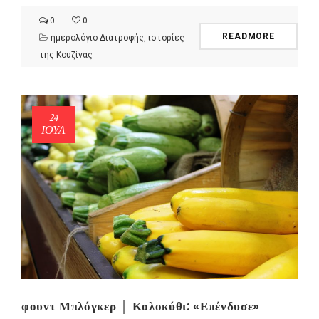
0
0
READMORE
ημερολόγιο Διατροφής
,
ιστορίες
της Κουζίνας
24
ΙΟΎΛ
φουντ Μπλόγκερ │ Κολοκύθι: «Επένδυσε»