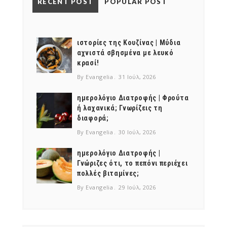
RECENT POST
POPULAR POST
ιστορίες της Κουζίνας | Μύδια
αχνιστά σβησμένα με λευκό
κρασί!
By Evangelia
31 Ιούλ, 2026
ημερολόγιο Διατροφής | Φρούτα
ή λαχανικά; Γνωρίζεις τη
διαφορά;
By Evangelia
30 Ιούλ, 2026
ημερολόγιο Διατροφής |
Γνώριζες ότι, το πεπόνι περιέχει
πολλές βιταμίνες;
By Evangelia
29 Ιούλ, 2026