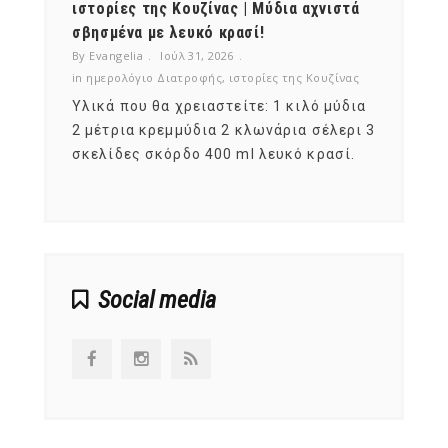
ότι,
ιστορίες της Κουζίνας | Μύδια αχνιστά
ημερο
νες;
σβησμένα με λευκό κρασί!
λαχαν
By Evangelia
Ιούλ 31, 2026
By Evan
ζίνας
in
ημερολόγιο Διατροφής
,
ιστορίες της Κουζίνας
in
ημερ
ια
Υλικά που θα χρειαστείτε: 1 κιλό μύδια
Σύμφω
, στο
2 μέτρια κρεμμύδια 2 κλωνάρια σέλερι 3
αυτοί
ς,
σκελίδες σκόρδο 400 ml λευκό κρασί.
είναι
αναπτ
Social media