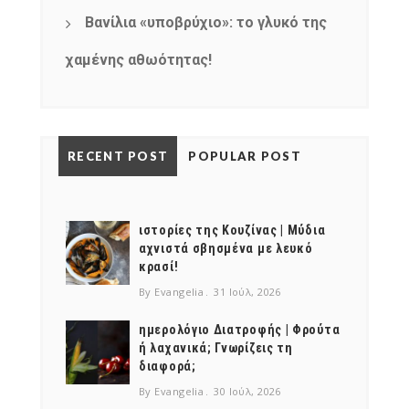
Βανίλια «υποβρύχιο»: το γλυκό της
χαμένης αθωότητας!
RECENT POST
POPULAR POST
ιστορίες της Κουζίνας | Μύδια
αχνιστά σβησμένα με λευκό
κρασί!
By Evangelia
31 Ιούλ, 2026
ημερολόγιο Διατροφής | Φρούτα
ή λαχανικά; Γνωρίζεις τη
διαφορά;
By Evangelia
30 Ιούλ, 2026