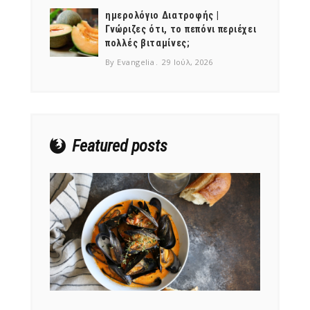
ημερολόγιο Διατροφής |
Γνώριζες ότι, το πεπόνι περιέχει
πολλές βιταμίνες;
By Evangelia
29 Ιούλ, 2026
NEWSLETTER
mel
y updates
fro
m
Get ti
your favorite
products
Featured posts