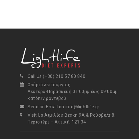
Call Us (+30) 210 57 80 840
Ωράριο λειτουργίας:
Δευτέρα-Παρασκευή 01:00μμ έως 09:00μμ
κατόπιν ραντεβού.
Send an Email on info@lightlife.gr
Visit Us Αιμιλίου Βεάκη 9Α & Ρούσβελτ 8,
Περιστέρι – Αττική, 121 34