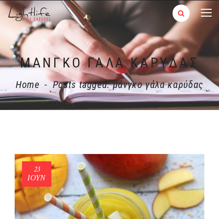
ΜΆΝΓΚΟ ΓΆΛΑ ΚΑΡΎΔΑΣ
Home
-
Posts tagged: μάνγκο γάλα καρύδας
23
ΙΟΎΝ