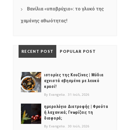
Βανίλια «υποβρύχιο»: το γλυκό της
χαμένης αθωότητας!
RECENT POST
POPULAR POST
ιστορίες της Κουζίνας | Μύδια
αχνιστά σβησμένα με λευκό
κρασί!
By Evangelia
31 Ιούλ, 2026
ημερολόγιο Διατροφής | Φρούτα
ή λαχανικά; Γνωρίζεις τη
διαφορά;
By Evangelia
30 Ιούλ, 2026