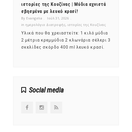
ότι,
ιστορίες της Κουζίνας | Μύδια αχνιστά
ημερο
νες;
σβησμένα με λευκό κρασί!
λαχαν
By Evangelia
Ιούλ 31, 2026
By Evan
ζίνας
in
ημερολόγιο Διατροφής
,
ιστορίες της Κουζίνας
in
ημερ
ια
Υλικά που θα χρειαστείτε: 1 κιλό μύδια
Σύμφω
, στο
2 μέτρια κρεμμύδια 2 κλωνάρια σέλερι 3
αυτοί
ς,
σκελίδες σκόρδο 400 ml λευκό κρασί.
είναι
αναπτ
Social media