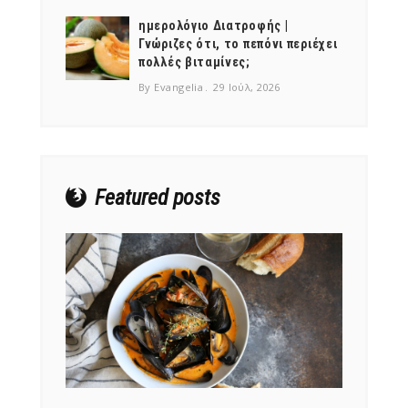
ημερολόγιο Διατροφής |
Γνώριζες ότι, το πεπόνι περιέχει
πολλές βιταμίνες;
By Evangelia
29 Ιούλ, 2026
NEWSLETTER
mel
y updates
fro
m
Get ti
your favorite
products
Featured posts