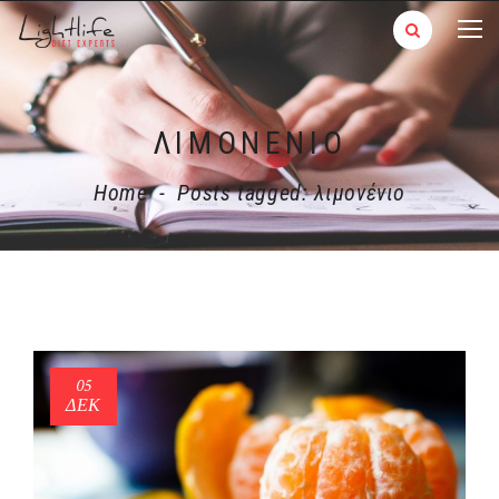
ΛΙΜΟΝΈΝΙΟ
Home
-
Posts tagged: λιμονένιο
05
ΔΕΚ