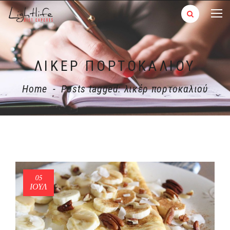
ΛΙΚΈΡ ΠΟΡΤΟΚΑΛΙΟΎ
Home
-
Posts tagged: λικέρ πορτοκαλιού
05
ΙΟΎΛ