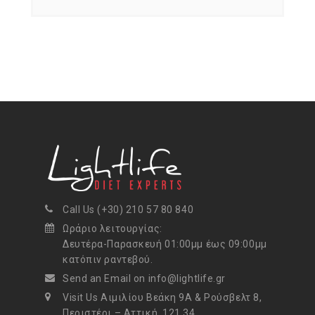
Call Us (+30) 210 57 80 840
Ωράριο λειτουργίας:
Δευτέρα-Παρασκευή 01:00μμ έως 09:00μμ
κατόπιν ραντεβού.
Send an Email on info@lightlife.gr
Visit Us Αιμιλίου Βεάκη 9Α & Ρούσβελτ 8,
Περιστέρι – Αττική, 121 34