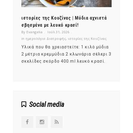
ότι,
ιστορίες της Κουζίνας | Μύδια αχνιστά
ημερο
νες;
σβησμένα με λευκό κρασί!
λαχαν
By Evangelia
Ιούλ 31, 2026
By Evan
ζίνας
in
ημερολόγιο Διατροφής
,
ιστορίες της Κουζίνας
in
ημερ
ια
Υλικά που θα χρειαστείτε: 1 κιλό μύδια
Σύμφω
, στο
2 μέτρια κρεμμύδια 2 κλωνάρια σέλερι 3
αυτοί
ς,
σκελίδες σκόρδο 400 ml λευκό κρασί.
είναι
αναπτ
Social media