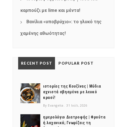
καρπούζι με lime και μέντα!
Βανίλια «υποβρύχιο»: το γλυκό της
χαμένης αθωότητας!
RECENT POST
POPULAR POST
ιστορίες της Κουζίνας | Μύδια
αχνιστά σβησμένα με λευκό
κρασί!
By Evangelia
31 Ιούλ, 2026
ημερολόγιο Διατροφής | Φρούτα
ή λαχανικά; Γνωρίζεις τη