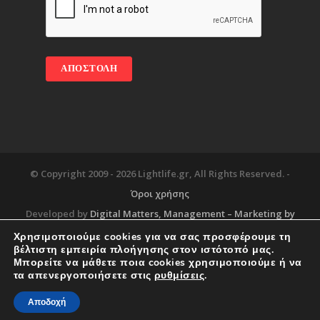
© Copyright 2009 -
2026 Lightlife.gr, All Rights Reserved. -
Όροι χρήσης
Developed by
Digital Matters
, Management – Marketing by
Χρησιμοποιούμε cookies για να σας προσφέρουμε τη
βέλτιστη εμπειρία πλοήγησης στον ιστότοπό μας.
Μπορείτε να μάθετε ποια cookies χρησιμοποιούμε ή να
Blog
About
Services
Corporate Support
τα απενεργοποιήσετε στις
ρυθμίσεις
.
Workplace
Contact
Αποδοχή