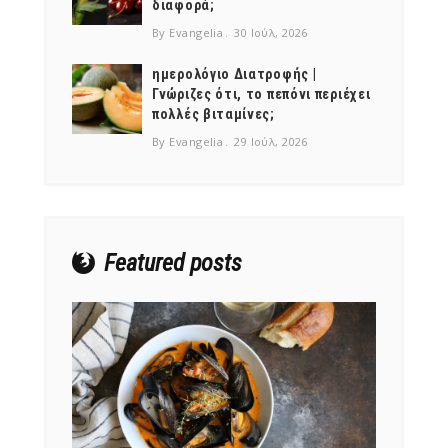
διαφορά;
By Evangelia
30 Ιούλ, 2026
ημερολόγιο Διατροφής |
Γνώριζες ότι, το πεπόνι περιέχει
πολλές βιταμίνες;
NEWSLETTER
By Evangelia
29 Ιούλ, 2026
mel
y updates
fro
m
Get ti
your favorite
products
Featured posts