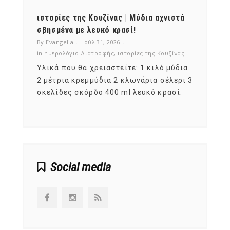
ότι,
ιστορίες της Κουζίνας | Μύδια αχνιστά
ημερο
νες;
σβησμένα με λευκό κρασί!
λαχαν
By Evangelia
Ιούλ 31, 2026
By Evan
ζίνας
in
ημερολόγιο Διατροφής
,
ιστορίες της Κουζίνας
in
ημερ
ια
Υλικά που θα χρειαστείτε: 1 κιλό μύδια
Σύμφω
, στο
2 μέτρια κρεμμύδια 2 κλωνάρια σέλερι 3
αυτοί
ς,
σκελίδες σκόρδο 400 ml λευκό κρασί.
είναι
αναπτ
Social media