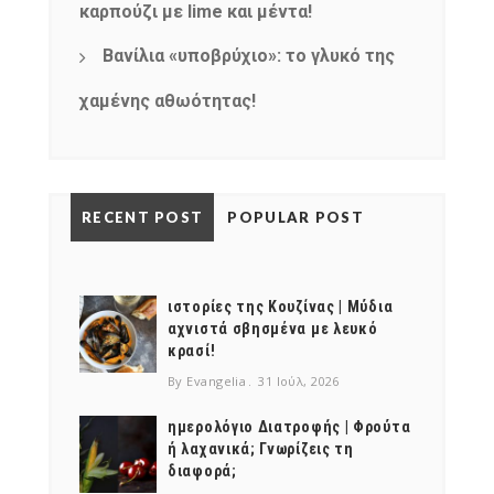
καρπούζι με lime και μέντα!
Βανίλια «υποβρύχιο»: το γλυκό της
χαμένης αθωότητας!
RECENT POST
POPULAR POST
ιστορίες της Κουζίνας | Μύδια
αχνιστά σβησμένα με λευκό
κρασί!
By Evangelia
31 Ιούλ, 2026
ημερολόγιο Διατροφής | Φρούτα
ή λαχανικά; Γνωρίζεις τη
διαφορά;