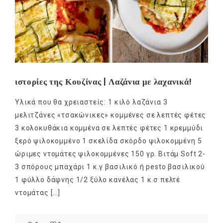
ιστορίες της Κουζίνας | Λαζάνια με λαχανικά!
Υλικά που θα χρειαστείς: 1 κιλό λαζάνια 3
μελιτζάνες «τσακώνικες» κομμένες σε λεπτές φέτες
3 κολοκυθάκια κομμένα σε λεπτές φέτες 1 κρεμμύδι
ξερό ψιλοκομμένο 1 σκελίδα σκόρδο ψιλοκομμένη 5
ώριμες ντομάτες ψιλοκομμένες 150 γρ. Βιτάμ Soft 2-
3 σπόρους μπαχάρι 1 κ.γ βασιλικό ή pesto βασιλικού
1 φύλλο δάφνης 1/2 ξύλο κανέλας 1 κ.σ πελτέ
ντομάτας […]