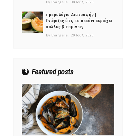
By Evangelia
30 Ιούλ, 2026
ημερολόγιο Διατροφής |
Γνώριζες ότι, το πεπόνι περιέχει
πολλές βιταμίνες;
NEWSLETTER
By Evangelia
29 Ιούλ, 2026
mel
y updates
fro
m
Get ti
your favorite
products
Featured posts