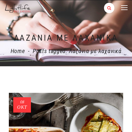
ΛΑΖΆΝΙΑ ΜΕ ΛΑΧΑΝΙΚΆ
Home
-
Posts tagged: Λαζάνια με λαχανικά
08
ΟΚΤ