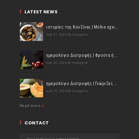
LATEST NEWS
ιστορίες της Κουζίνας | Μύδια αχνιστά σβησμένα με λευκό κρασί!
Ιούλ 31, 2026
By Evangelia
ημερολόγιο Διατροφής | Φρούτα ή λαχανικά; Γνωρίζεις τη διαφορά;
Ιούλ 30, 2026
By Evangelia
ημερολόγιο Διατροφής | Γνώριζες ότι, το πεπόνι περιέχει πολλές βιταμίνες;
Ιούλ 29, 2026
By Evangelia
Read more
CONTACT