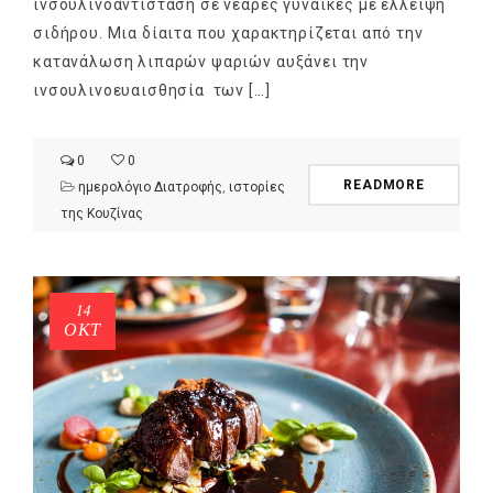
ινσουλινοαντίσταση σε νεαρές γυναίκες με έλλειψη
σιδήρου. Μια δίαιτα που χαρακτηρίζεται από την
κατανάλωση λιπαρών ψαριών αυξάνει την
ινσουλινοευαισθησία των […]
0
0
READMORE
ημερολόγιο Διατροφής
,
ιστορίες
της Κουζίνας
14
ΟΚΤ