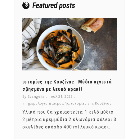
Featured posts
ότι,
ιστορίες της Κουζίνας | Μύδια αχνιστά
ημερο
νες;
σβησμένα με λευκό κρασί!
λαχαν
By Evangelia
Ιούλ 31, 2026
By Evan
ζίνας
in
ημερολόγιο Διατροφής
,
ιστορίες της Κουζίνας
in
ημερ
ια
Υλικά που θα χρειαστείτε: 1 κιλό μύδια
Σύμφω
, στο
2 μέτρια κρεμμύδια 2 κλωνάρια σέλερι 3
αυτοί
ς,
σκελίδες σκόρδο 400 ml λευκό κρασί.
είναι
αναπτ