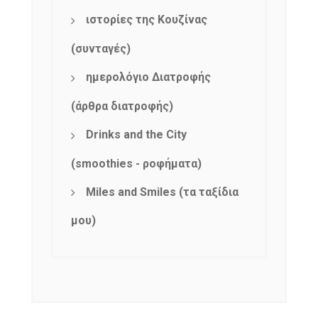
NEWSLETTER
ιστορίες της Κουζίνας
mel
y updates
fro
m
Get ti
your favorite
(συνταγές)
products
ημερολόγιο Διατροφής
(άρθρα διατροφής)
Drinks and the City
(smoothies - ροφήματα)
Miles and Smiles (τα ταξίδια
μου)