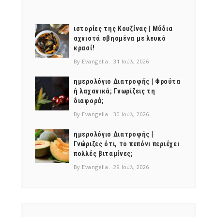
ιστορίες της Κουζίνας | Μύδια
αχνιστά σβησμένα με λευκό
κρασί!
By Evangelia
31 Ιούλ, 2026
ημερολόγιο Διατροφής | Φρούτα
ή λαχανικά; Γνωρίζεις τη
διαφορά;
By Evangelia
30 Ιούλ, 2026
ημερολόγιο Διατροφής |
Γνώριζες ότι, το πεπόνι περιέχει
πολλές βιταμίνες;
By Evangelia
29 Ιούλ, 2026