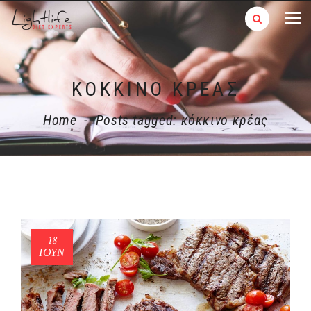
ΚΌΚΚΙΝΟ ΚΡΈΑΣ
Home
-
Posts tagged: κόκκινο κρέας
18
ΙΟΎΝ