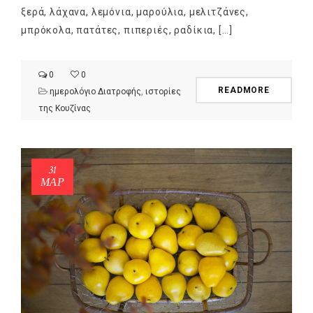
ξερά, λάχανα, λεμόνια, μαρούλια, μελιτζάνες,
μπρόκολα, πατάτες, πιπεριές, ραδίκια, […]
0
0
READMORE
ημερολόγιο Διατροφής
,
ιστορίες
της Κουζίνας
31
ΜΑΡ