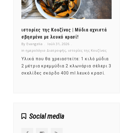
ότι,
ιστορίες της Κουζίνας | Μύδια αχνιστά
ημερο
νες;
σβησμένα με λευκό κρασί!
λαχαν
By Evangelia
Ιούλ 31, 2026
By Evan
ζίνας
in
ημερολόγιο Διατροφής
,
ιστορίες της Κουζίνας
in
ημερ
ια
Υλικά που θα χρειαστείτε: 1 κιλό μύδια
Σύμφω
, στο
2 μέτρια κρεμμύδια 2 κλωνάρια σέλερι 3
αυτοί
ς,
σκελίδες σκόρδο 400 ml λευκό κρασί.
είναι
αναπτ
Social media