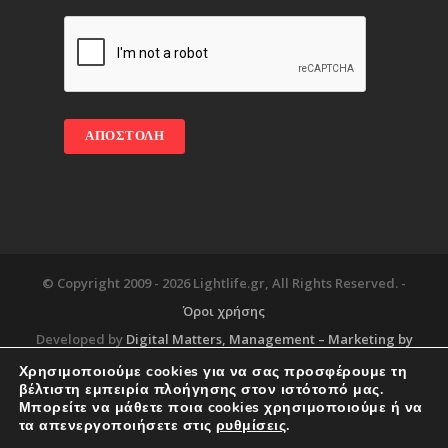
© Copyright 2009 -
2026 Lightlife.gr, All Rights Reserved. -
Όροι χρήσης
Developed by
Digital Matters
, Management – Marketing by
Χρησιμοποιούμε cookies για να σας προσφέρουμε τη
βέλτιστη εμπειρία πλοήγησης στον ιστότοπό μας.
Μπορείτε να μάθετε ποια cookies χρησιμοποιούμε ή να
Blog
About
Services
Corporate Support
τα απενεργοποιήσετε στις
ρυθμίσεις
.
Workplace
Contact