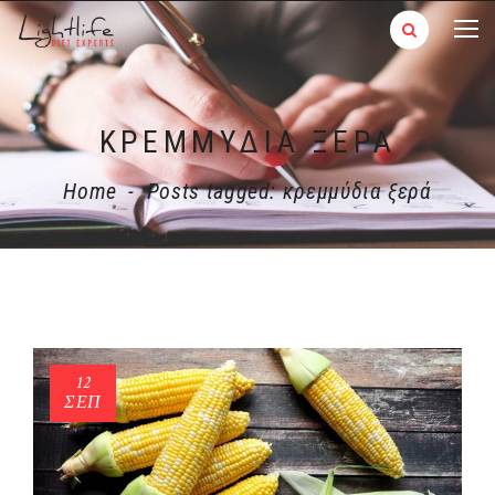
ΚΡΕΜΜΎΔΙΑ ΞΕΡΆ
Home
-
Posts tagged: κρεμμύδια ξερά
12
ΣΕΠ