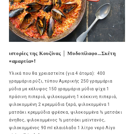
ιστορίες της Κουζίνας │ Μυδοπίλαφο…Σκέτη
«αμαρτία»!
Υλικά που θα χρειαστείτε (για 4 άτομα): 400
γραμμάρια ρύζι, τύπου Αμερικής 250 γραμμάρια
μύδια με κέλυφος 150 γραμμάρια μύδια ψίχα 1
πράσινη πιπεριά, ψιλοκομμένη 1 κόκκινη πιπεριά,
ψιλοκομμένη 2 κρεμμύδια ξερά, ψιλοκομμένα 1
ματσάκι κρεμμύδια φρέσκα, ψιλοκομμένα ½ ματσάκι
άνηθος, ψιλοκομμένος ½ ματσάκι μαϊντανός,
ψιλοκομμένος 90 ml ελαιόλαδο 1 λίτρο νερό Λίγο