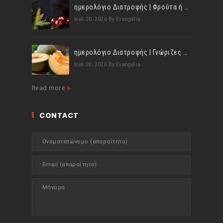
ημερολόγιο Διατροφής | Φρούτα ή λαχανικά; Γνωρίζεις τη διαφορά;
Ιούλ 30, 2026
By Evangelia
ημερολόγιο Διατροφής | Γνώριζες ότι, το πεπόνι περιέχει πολλές βιταμίνες;
Ιούλ 29, 2026
By Evangelia
Read more
CONTACT