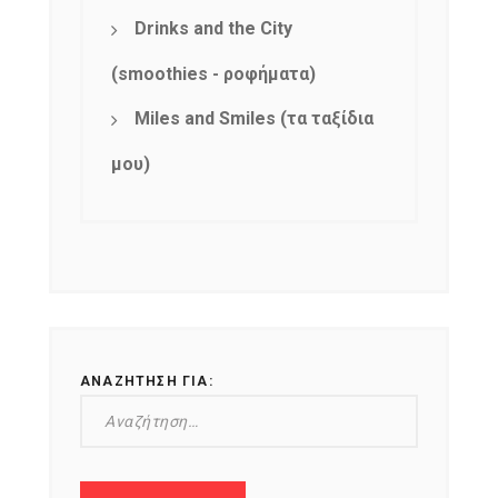
Drinks and the City
(smoothies - ροφήματα)
Miles and Smiles (τα ταξίδια
μου)
ΑΝΑΖΉΤΗΣΗ ΓΙΑ:
NEWSLETTER
mel
y updates
fro
m
Get ti
your favorite