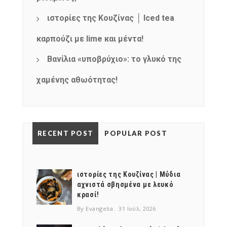
ιστορίες της Κουζίνας │ Iced tea
καρπούζι με lime και μέντα!
Βανίλια «υποβρύχιο»: το γλυκό της
χαμένης αθωότητας!
RECENT POST
POPULAR POST
ιστορίες της Κουζίνας | Μύδια
αχνιστά σβησμένα με λευκό
κρασί!
By Evangelia
31 Ιούλ, 2026