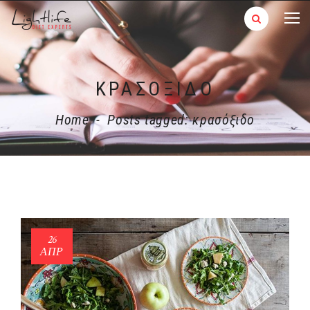
ΚΡΑΣΌΞΙΔΟ
Home
-
Posts tagged: κρασόξιδο
26
ΑΠΡ