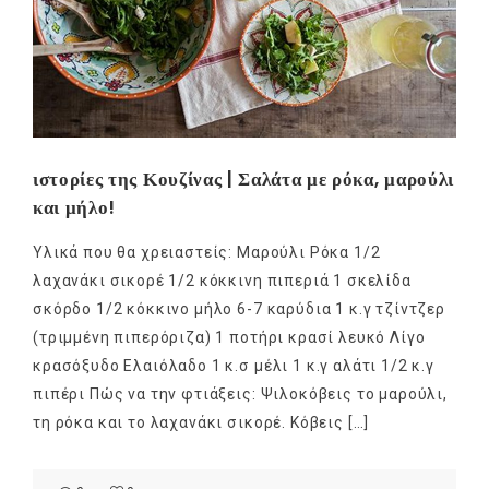
ιστορίες της Κουζίνας | Σαλάτα με ρόκα, μαρούλι
και μήλο!
Υλικά που θα χρειαστείς: Μαρούλι Ρόκα 1/2
λαχανάκι σικορέ 1/2 κόκκινη πιπεριά 1 σκελίδα
σκόρδο 1/2 κόκκινο μήλο 6-7 καρύδια 1 κ.γ τζίντζερ
(τριμμένη πιπερόριζα) 1 ποτήρι κρασί λευκό Λίγο
κρασόξυδο Ελαιόλαδο 1 κ.σ μέλι 1 κ.γ αλάτι 1/2 κ.γ
πιπέρι Πώς να την φτιάξεις: Ψιλοκόβεις το μαρούλι,
τη ρόκα και το λαχανάκι σικορέ. Κόβεις […]