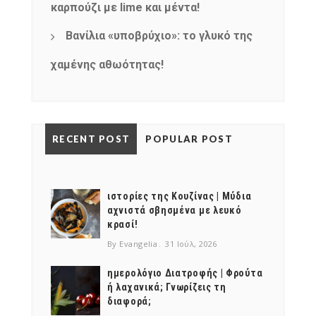
καρπούζι με lime και μέντα!
Βανίλια «υποβρύχιο»: το γλυκό της
χαμένης αθωότητας!
RECENT POST
POPULAR POST
ιστορίες της Κουζίνας | Μύδια
αχνιστά σβησμένα με λευκό
κρασί!
By Evangelia
31 Ιούλ, 2026
ημερολόγιο Διατροφής | Φρούτα
ή λαχανικά; Γνωρίζεις τη
διαφορά;