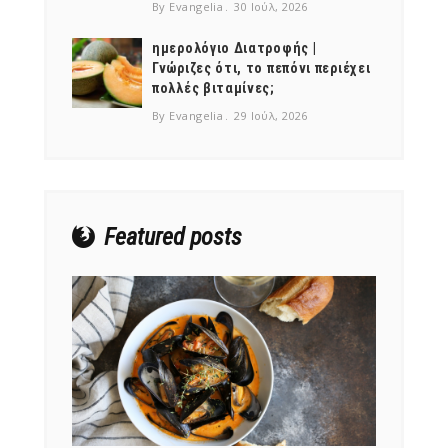
By Evangelia
30 Ιούλ, 2026
ημερολόγιο Διατροφής |
Γνώριζες ότι, το πεπόνι περιέχει
πολλές βιταμίνες;
NEWSLETTER
By Evangelia
29 Ιούλ, 2026
mel
y updates
fro
m
Get ti
your favorite
products
Featured posts