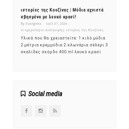
ότι,
ιστορίες της Κουζίνας | Μύδια αχνιστά
ημερο
νες;
σβησμένα με λευκό κρασί!
λαχαν
By Evangelia
Ιούλ 31, 2026
By Evan
ζίνας
in
ημερολόγιο Διατροφής
,
ιστορίες της Κουζίνας
in
ημερ
ια
Υλικά που θα χρειαστείτε: 1 κιλό μύδια
Σύμφω
, στο
2 μέτρια κρεμμύδια 2 κλωνάρια σέλερι 3
αυτοί
ς,
σκελίδες σκόρδο 400 ml λευκό κρασί.
είναι
αναπτ
Social media