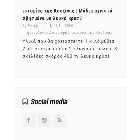
ότι,
ιστορίες της Κουζίνας | Μύδια αχνιστά
ημερο
νες;
σβησμένα με λευκό κρασί!
λαχαν
By Evangelia
Ιούλ 31, 2026
By Evan
ζίνας
in
ημερολόγιο Διατροφής
,
ιστορίες της Κουζίνας
in
ημερ
ια
Υλικά που θα χρειαστείτε: 1 κιλό μύδια
Σύμφω
, στο
2 μέτρια κρεμμύδια 2 κλωνάρια σέλερι 3
αυτοί
ς,
σκελίδες σκόρδο 400 ml λευκό κρασί.
είναι
αναπτ
Social media