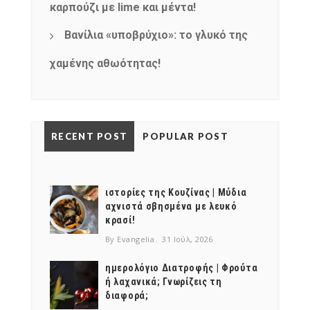
καρπούζι με lime και μέντα!
Βανίλια «υποβρύχιο»: το γλυκό της
χαμένης αθωότητας!
RECENT POST
POPULAR POST
ιστορίες της Κουζίνας | Μύδια
αχνιστά σβησμένα με λευκό
κρασί!
By Evangelia
31 Ιούλ, 2026
ημερολόγιο Διατροφής | Φρούτα
ή λαχανικά; Γνωρίζεις τη
διαφορά;