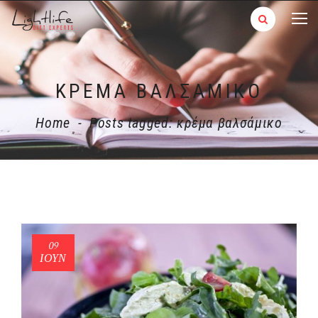
ΚΡΈΜΑ ΒΑΛΣΆΜΙΚΟ
Home
-
Posts tagged: κρέμα βαλσάμικο
09
ΙΟΎΝ