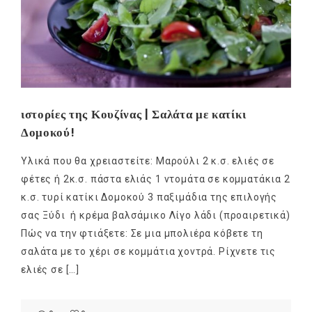
ιστορίες της Κουζίνας | Σαλάτα με κατίκι
Δομοκού!
Υλικά που θα χρειαστείτε: Mαρούλι 2 κ.σ. ελιές σε
φέτες ή 2κ.σ. πάστα ελιάς 1 ντομάτα σε κομματάκια 2
κ.σ. τυρί κατίκι Δομοκού 3 παξιμάδια της επιλογής
σας Ξύδι ή κρέμα βαλσάμικο Λίγο λάδι (προαιρετικά)
Πώς να την φτιάξετε: Σε μια μπολιέρα κόβετε τη
σαλάτα με το χέρι σε κομμάτια χοντρά. Ρίχνετε τις
ελιές σε […]