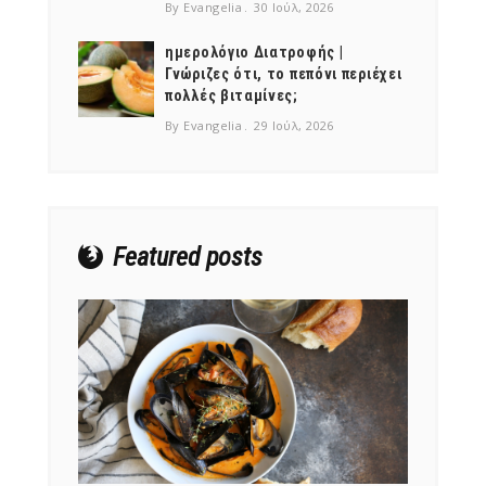
By Evangelia
30 Ιούλ, 2026
ημερολόγιο Διατροφής |
Γνώριζες ότι, το πεπόνι περιέχει
πολλές βιταμίνες;
NEWSLETTER
By Evangelia
29 Ιούλ, 2026
mel
y updates
fro
m
Get ti
your favorite
products
Featured posts