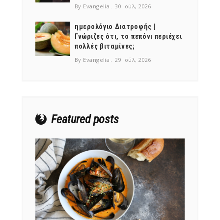
By Evangelia
30 Ιούλ, 2026
ημερολόγιο Διατροφής |
Γνώριζες ότι, το πεπόνι περιέχει
πολλές βιταμίνες;
NEWSLETTER
By Evangelia
29 Ιούλ, 2026
mel
y updates
fro
m
Get ti
your favorite
products
Featured posts