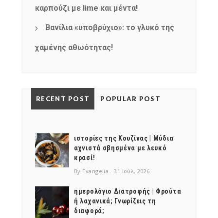
καρπούζι με lime και μέντα!
Βανίλια «υποβρύχιο»: το γλυκό της
χαμένης αθωότητας!
RECENT POST
POPULAR POST
ιστορίες της Κουζίνας | Μύδια
αχνιστά σβησμένα με λευκό
κρασί!
By Evangelia
31 Ιούλ, 2026
ημερολόγιο Διατροφής | Φρούτα
ή λαχανικά; Γνωρίζεις τη
διαφορά;