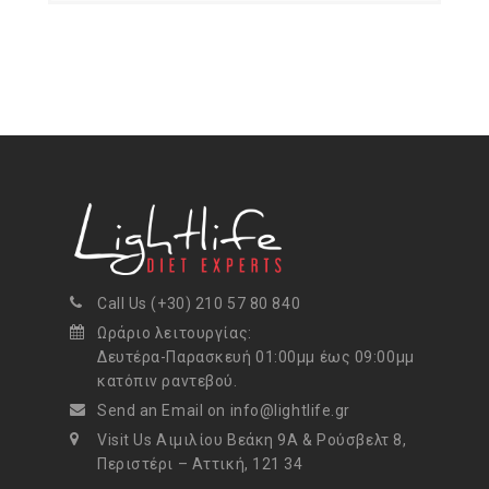
Call Us (+30) 210 57 80 840
Ωράριο λειτουργίας:
Δευτέρα-Παρασκευή 01:00μμ έως 09:00μμ
κατόπιν ραντεβού.
Send an Email on info@lightlife.gr
Visit Us Αιμιλίου Βεάκη 9Α & Ρούσβελτ 8,
Περιστέρι – Αττική, 121 34