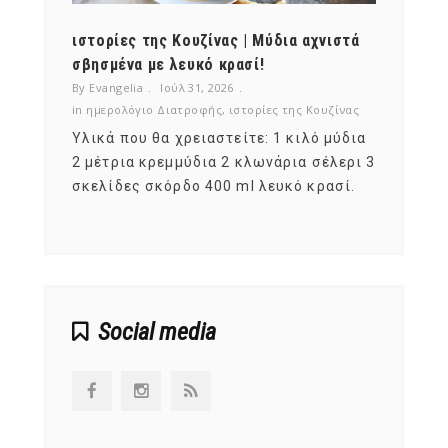
ότι,
ιστορίες της Κουζίνας | Μύδια αχνιστά
ημερο
νες;
σβησμένα με λευκό κρασί!
λαχαν
By Evangelia
Ιούλ 31, 2026
By Evan
ζίνας
in
ημερολόγιο Διατροφής
,
ιστορίες της Κουζίνας
in
ημερ
ια
Υλικά που θα χρειαστείτε: 1 κιλό μύδια
Σύμφω
, στο
2 μέτρια κρεμμύδια 2 κλωνάρια σέλερι 3
αυτοί
ς,
σκελίδες σκόρδο 400 ml λευκό κρασί.
είναι
αναπτ
Social media