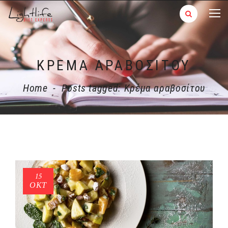
ΚΡΈΜΑ ΑΡΑΒΟΣΊΤΟΥ
Home
-
Posts tagged: Κρέμα αραβοσίτου
15
ΟΚΤ