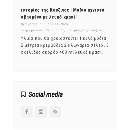
ότι,
ιστορίες της Κουζίνας | Μύδια αχνιστά
ημερο
νες;
σβησμένα με λευκό κρασί!
λαχαν
By Evangelia
Ιούλ 31, 2026
By Evan
ζίνας
in
ημερολόγιο Διατροφής
,
ιστορίες της Κουζίνας
in
ημερ
ια
Υλικά που θα χρειαστείτε: 1 κιλό μύδια
Σύμφω
, στο
2 μέτρια κρεμμύδια 2 κλωνάρια σέλερι 3
αυτοί
ς,
σκελίδες σκόρδο 400 ml λευκό κρασί.
είναι
αναπτ
Social media