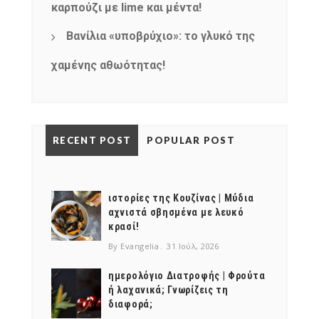
καρπούζι με lime και μέντα!
Βανίλια «υποβρύχιο»: το γλυκό της
χαμένης αθωότητας!
RECENT POST
POPULAR POST
ιστορίες της Κουζίνας | Μύδια
αχνιστά σβησμένα με λευκό
κρασί!
By Evangelia
31 Ιούλ, 2026
ημερολόγιο Διατροφής | Φρούτα
ή λαχανικά; Γνωρίζεις τη
διαφορά;