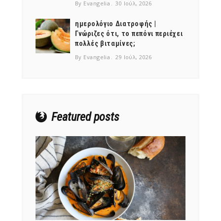
By Evangelia
30 Ιούλ, 2026
ημερολόγιο Διατροφής |
Γνώριζες ότι, το πεπόνι περιέχει
πολλές βιταμίνες;
NEWSLETTER
By Evangelia
29 Ιούλ, 2026
mel
y updates
fro
m
Get ti
your favorite
products
Featured posts