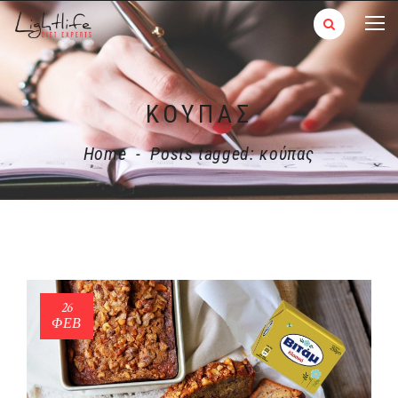
ΚΟΎΠΑΣ
Home
-
Posts tagged: κούπας
26
ΦΕΒ