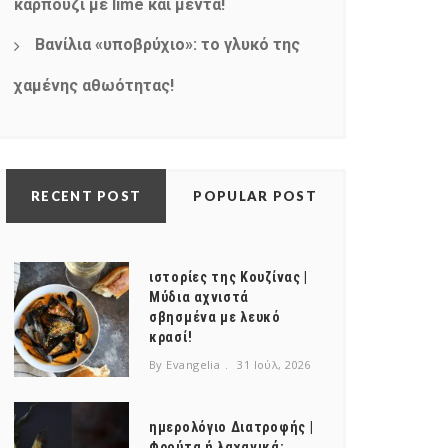
καρπούζι με lime και μέντα!
Βανίλια «υποβρύχιο»: το γλυκό της
χαμένης αθωότητας!
RECENT POST
POPULAR POST
ιστορίες της Κουζίνας |
Μύδια αχνιστά
σβησμένα με λευκό
κρασί!
By Evangelia
31 Ιούλ, 2026
ημερολόγιο Διατροφής |
Φρούτα ή λαχανικά;