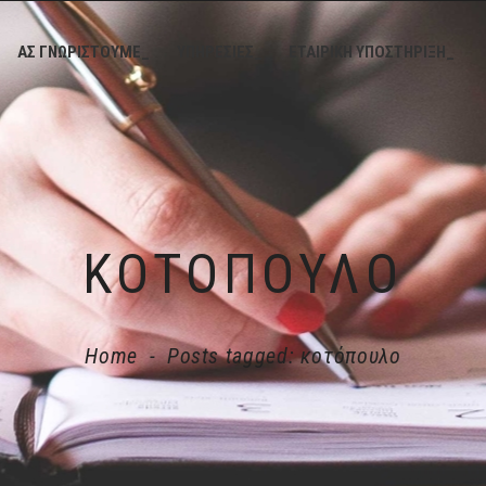
ΑΣ ΓΝΩΡΙΣΤΟΥΜΕ_
ΥΠΗΡΕΣΙΕΣ_
ΕΤΑΙΡΙΚΗ ΥΠΟΣΤΗΡΙΞΗ_
ΚΟΤΌΠΟΥΛΟ
Home
-
Posts tagged: κοτόπουλο