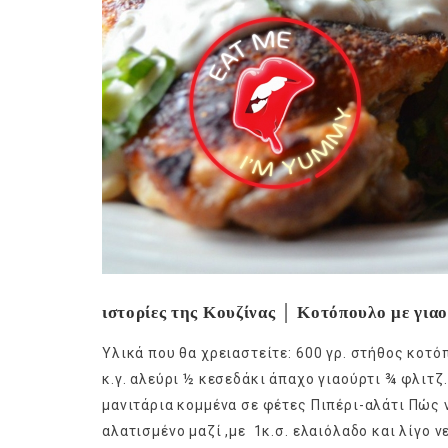
ιστορίες της Κουζίνας │ Κοτόπουλο με για
Υλικά που θα χρειαστείτε: 600 γρ. στήθος κοτό
κ.γ. αλεύρι ½ κεσεδάκι άπαχο γιαούρτι ¾ φλιτζ.
μανιτάρια κομμένα σε φέτες Πιπέρι-αλάτι Πώς 
αλατισμένο μαζί ,με 1κ.σ. ελαιόλαδο και λίγο νε