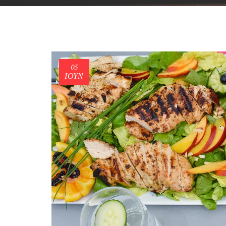
05
ΙΟΎΝ