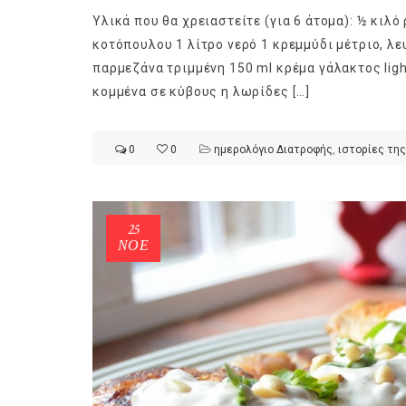
Υλικά που θα χρειαστείτε (για 6 άτομα): ½ κιλ
κοτόπουλου 1 λίτρο νερό 1 κρεμμύδι μέτριο, λε
παρμεζάνα τριμμένη 150 ml κρέμα γάλακτος ligh
κομμένα σε κύβους η λωρίδες […]
ημερολόγιο Διατροφής | Φρ
λαχανικά; Γνωρίζεις τη δια
0
0
ημερολόγιο Διατροφής
,
ιστορίες της
By Evangelia
Ιούλ 30, 2026
in
ημερολόγιο Διατροφής
,
ιστορίε
Σύμφωνα με τους βοτανολό
αυτοί που μελετούν τα φυτ
25
είναι το μέρος του φυτού 
ΝΟΈ
αναπτύσσεται από.