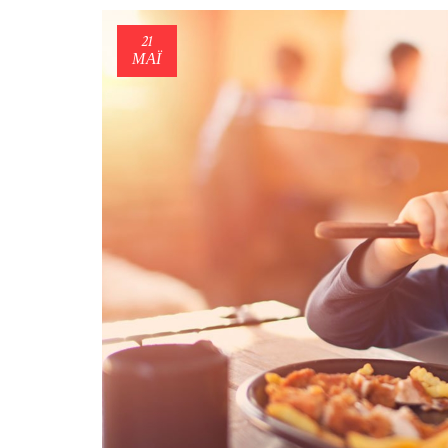
21
ΜΑΪ́