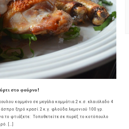
ούρτι στο φούρνο!
πουλου κομμένο σε μεγάλα κομμάτια 2 κ.σ. ελαιόλαδο 4
 άσπρο ξηρό κρασί 2 κ.γ. φλούδα λεμονιού 100 γρ.
να το φτιάξετε: Τοποθετείτε σε πυρέξ το κοτόπουλο
ρό. […]