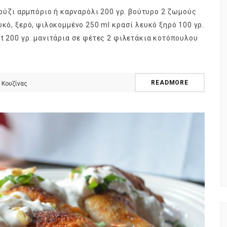
ό ρύζι αρμπόριο ή καρναρόλι 200 γρ. βούτυρο 2 ζωμούς
υκό, ξερό, ψιλοκομμένο 250 ml κρασί λευκό ξηρό 100 γρ.
t 200 γρ. μανιτάρια σε φέτες 2 φιλετάκια κοτόπουλου
ούτα ή
ημερολόγιο Διατροφής | Γνώριζες ότι,
φορά;
το πεπόνι περιέχει πολλές βιταμίνες;
READMORE
 Κουζίνας
By Evangelia
Ιούλ 29, 2026
ς της Κουζίνας
in
ημερολόγιο Διατροφής
,
ιστορίες της Κουζίνας
γους (είναι
Ανάλογα με την ποικιλία τα πεπόνια
ά), το φρούτο
διαφέρουν στο σχήμα, στο μέγεθος, στο
που
χρώμα της φλούδας και της σάρκας,
στο άρωμα.