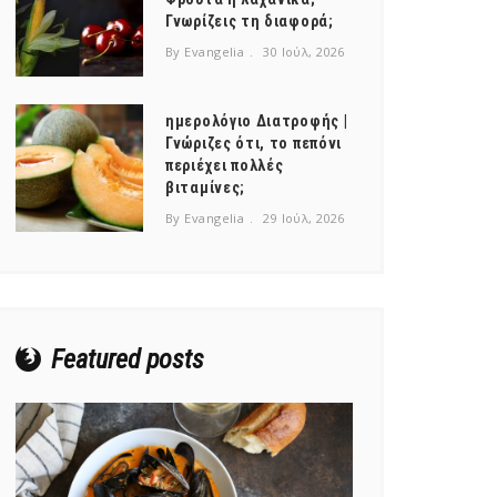
Γνωρίζεις τη διαφορά;
By Evangelia
30 Ιούλ, 2026
ημερολόγιο Διατροφής |
Γνώριζες ότι, το πεπόνι
περιέχει πολλές
βιταμίνες;
By Evangelia
29 Ιούλ, 2026
Featured posts