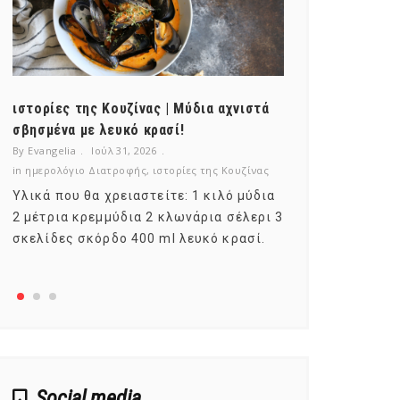
ιστορίες της Κουζίνας | Μύδια αχνιστά
ημερολόγιο Δ
σβησμένα με λευκό κρασί!
λαχανικά; Γν
By Evangelia
Ιούλ 31, 2026
By Evangelia
Ιο
in
ημερολόγιο Διατροφής
,
ιστορίες της Κουζίνας
in
ημερολόγιο Δ
Υλικά που θα χρειαστείτε: 1 κιλό μύδια
Σύμφωνα με τ
2 μέτρια κρεμμύδια 2 κλωνάρια σέλερι 3
αυτοί που με
σκελίδες σκόρδο 400 ml λευκό κρασί.
είναι το μέρ
αναπτύσσετα
Social media