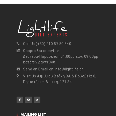
Call Us (+30) 210 57 80 840
Ωράριο λειτουργίας:
Δευτέρα-Παρασκευή 01:00μμ έως 09:00μμ
κατόπιν ραντεβού.
Send an Email on info@lightlife.gr
Visit Us Αιμιλίου Βεάκη 9Α & Ρούσβελτ 8,
Περιστέρι – Αττική, 121 34
MAILING LIST