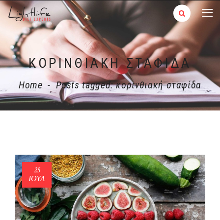
ΚΟΡΙΝΘΙΑΚΉ ΣΤΑΦΊΔΑ
Home
-
Posts tagged: κορινθιακή σταφίδα
25
ΙΟΎΛ