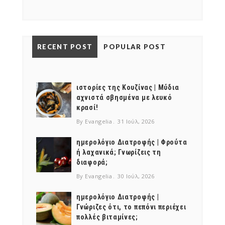
NEWSLETTER
mel
y updates
fro
m
RECENT POST
POPULAR POST
Get ti
your favorite
products
ιστορίες της Κουζίνας | Μύδια
αχνιστά σβησμένα με λευκό
κρασί!
By Evangelia
31 Ιούλ, 2026
ημερολόγιο Διατροφής | Φρούτα
ή λαχανικά; Γνωρίζεις τη
διαφορά;
By Evangelia
30 Ιούλ, 2026
ημερολόγιο Διατροφής |
Γνώριζες ότι, το πεπόνι περιέχει
πολλές βιταμίνες;