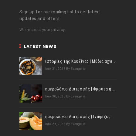
Sign up for our mailing list to get latest
updates and offers.
We respect your privacy.
LATEST NEWS
ιστορίες της Κουζίνας | Μύδια αχνιστά σβησμένα με λευκό κρασί!
Ιούλ 31, 2026
By Evangelia
ημερολόγιο Διατροφής | Φρούτα ή λαχανικά; Γνωρίζεις τη διαφορά;
Ιούλ 30, 2026
By Evangelia
ημερολόγιο Διατροφής | Γνώριζες ότι, το πεπόνι περιέχει πολλές βιταμίνες;
Ιούλ 29, 2026
By Evangelia