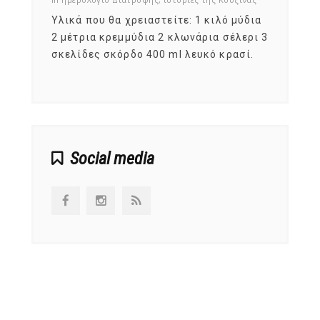
ια
Υλικά που θα χρειαστείτε: 1 κιλό μύδια
Σύμφω
, στο
2 μέτρια κρεμμύδια 2 κλωνάρια σέλερι 3
αυτοί
ς,
σκελίδες σκόρδο 400 ml λευκό κρασί.
είναι
αναπτ
Social media