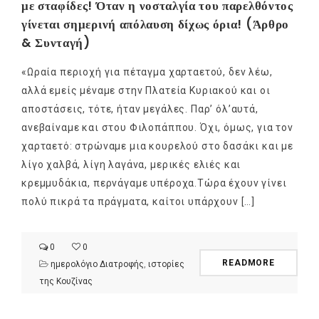
με σταφίδες! Όταν η νοσταλγία του παρελθόντος
γίνεται σημερινή απόλαυση δίχως όρια! (Άρθρο
& Συνταγή)
«Ωραία περιοχή για πέταγμα χαρταετού, δεν λέω,
αλλά εμείς μέναμε στην Πλατεία Κυριακού και οι
αποστάσεις, τότε, ήταν μεγάλες. Παρ’ όλ’αυτά,
ανεβαίναμε και στου Φιλοπάππου. Όχι, όμως, για τον
χαρταετό: στρώναμε μια κουρελού στο δασάκι και με
λίγο χαλβά, λίγη λαγάνα, μερικές ελιές και
κρεμμυδάκια, περνάγαμε υπέροχα.Τώρα έχουν γίνει
πολύ πικρά τα πράγματα, καίτοι υπάρχουν […]
0
0
READMORE
ημερολόγιο Διατροφής
,
ιστορίες
της Κουζίνας