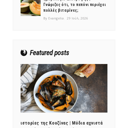
Γνώριζες ότι, το πεπόνι περιέχει
πολλές βιταμίνες;
By Evangelia
29 Ιούλ, 2026
NEWSLETTER
mel
y updates
fro
m
Get ti
your favorite
products
Featured posts
ότι,
ιστορίες της Κουζίνας | Μύδια αχνιστά
ημερο