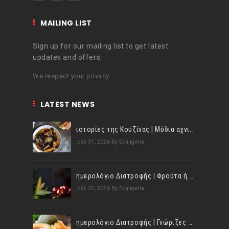
MAILING LIST
Sign up for our mailing list to get latest
updates and offers.
We respect your privacy.
LATEST NEWS
ιστορίες της Κουζίνας | Μύδια αχνιστά σβησμένα με λευκό κρασί!
Ιούλ 31, 2026
By Evangelia
ημερολόγιο Διατροφής | Φρούτα ή λαχανικά; Γνωρίζεις τη διαφορά;
Ιούλ 30, 2026
By Evangelia
ημερολόγιο Διατροφής | Γνώριζες ότι, το πεπόνι περιέχει πολλές βιταμίνες;