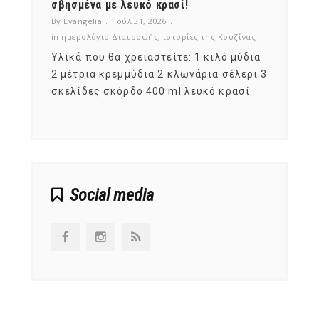
νες;
σβησμένα με λευκό κρασί!
λαχαν
By Evangelia
Ιούλ 31, 2026
By Evan
ζίνας
in
ημερολόγιο Διατροφής
,
ιστορίες της Κουζίνας
in
ημερ
ια
Υλικά που θα χρειαστείτε: 1 κιλό μύδια
Σύμφω
, στο
2 μέτρια κρεμμύδια 2 κλωνάρια σέλερι 3
αυτοί
ς,
σκελίδες σκόρδο 400 ml λευκό κρασί.
είναι
αναπτ
Social media