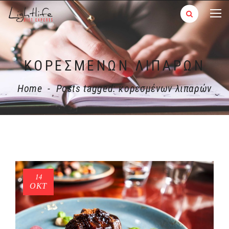
ΚΟΡΕΣΜΈΝΩΝ ΛΙΠΑΡΏΝ
Home
-
Posts tagged: κορεσμένων λιπαρών
14
ΟΚΤ