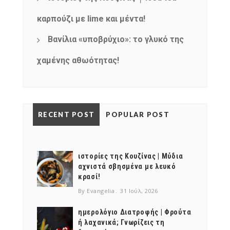
καρπούζι με lime και μέντα!
Βανίλια «υποβρύχιο»: το γλυκό της
χαμένης αθωότητας!
RECENT POST
POPULAR POST
ιστορίες της Κουζίνας | Μύδια
αχνιστά σβησμένα με λευκό
κρασί!
By Evangelia
31 Ιούλ, 2026
ημερολόγιο Διατροφής | Φρούτα
ή λαχανικά; Γνωρίζεις τη