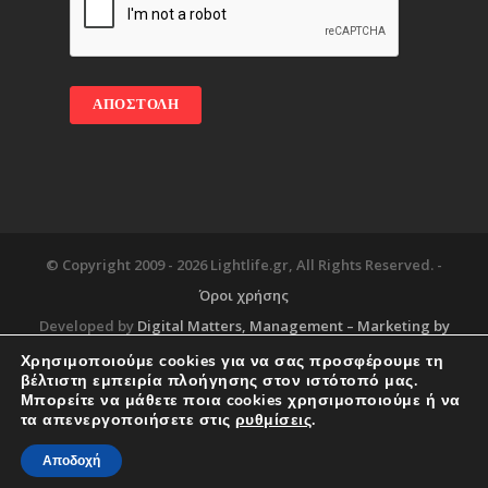
© Copyright 2009 -
2026 Lightlife.gr, All Rights Reserved. -
Όροι χρήσης
Developed by
Digital Matters
, Management – Marketing by
Χρησιμοποιούμε cookies για να σας προσφέρουμε τη
βέλτιστη εμπειρία πλοήγησης στον ιστότοπό μας.
Μπορείτε να μάθετε ποια cookies χρησιμοποιούμε ή να
Blog
About
Services
Corporate Support
τα απενεργοποιήσετε στις
ρυθμίσεις
.
Workplace
Contact
Αποδοχή