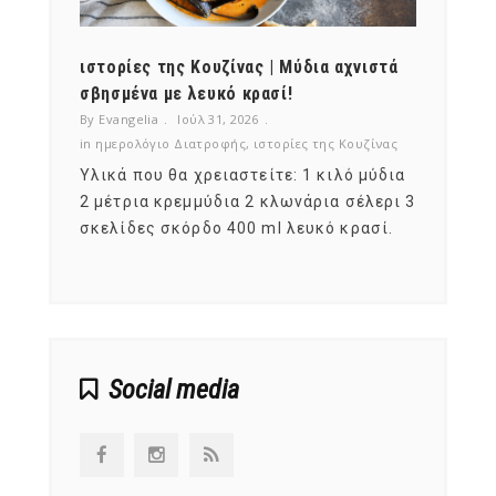
ότι,
ιστορίες της Κουζίνας | Μύδια αχνιστά
ημερο
νες;
σβησμένα με λευκό κρασί!
λαχαν
By Evangelia
Ιούλ 31, 2026
By Evan
ζίνας
in
ημερολόγιο Διατροφής
,
ιστορίες της Κουζίνας
in
ημερ
ια
Υλικά που θα χρειαστείτε: 1 κιλό μύδια
Σύμφω
, στο
2 μέτρια κρεμμύδια 2 κλωνάρια σέλερι 3
αυτοί
ς,
σκελίδες σκόρδο 400 ml λευκό κρασί.
είναι
αναπτ
Social media