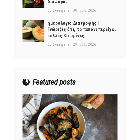
διαφορά;
By Evangelia
30 Ιούλ, 2026
ημερολόγιο Διατροφής |
Γνώριζες ότι, το πεπόνι περιέχει
πολλές βιταμίνες;
NEWSLETTER
By Evangelia
29 Ιούλ, 2026
mel
y updates
fro
m
Get ti
your favorite
products
Featured posts