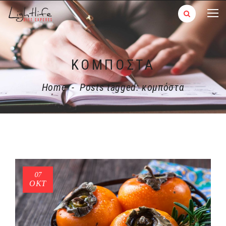
ΚΟΜΠΌΣΤΑ
Home
-
Posts tagged: κομπόστα
07
ΟΚΤ