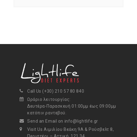
Call Us (+30) 210 57 80 840
Ωράριο λειτουργίας:
Δευτέρα-Παρασκευή 01:00μμ έως 09:00μμ
κατόπιν ραντεβού.
Send an Email on info@lightlife.gr
Visit Us Αιμιλίου Βεάκη 9Α & Ρούσβελτ 8,
Περιστέρι – Αττική, 121 34