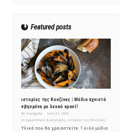
Featured posts
ότι,
ιστορίες της Κουζίνας | Μύδια αχνιστά
ημερο
νες;
σβησμένα με λευκό κρασί!
λαχαν
By Evangelia
Ιούλ 31, 2026
By Evan
ζίνας
in
ημερολόγιο Διατροφής
,
ιστορίες της Κουζίνας
in
ημερ
ια
Υλικά που θα χρειαστείτε: 1 κιλό μύδια
Σύμφω