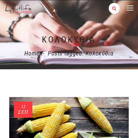
ΚΟΛΟΚΎΘΙΑ
Home
-
Posts tagged: Κολοκύθια
12
ΣΕΠ