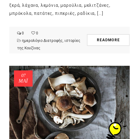
ξερά, λάχανα, λεμόνια, μαρούλια, μελιτζάνες,
μπρόκολα, πατάτες, πιπεριές, ραδίκια, […]
0
0
READMORE
ημερολόγιο Διατροφής
,
ιστορίες
της Κουζίνας
07
ΜΑΪ́