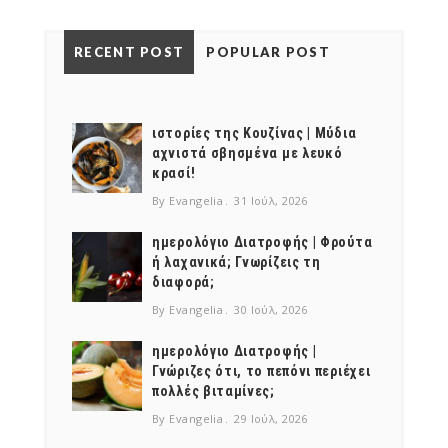
RECENT POST
POPULAR POST
ιστορίες της Κουζίνας | Μύδια
αχνιστά σβησμένα με λευκό
κρασί!
By Evangelia
31 Ιούλ, 2026
ημερολόγιο Διατροφής | Φρούτα
ή λαχανικά; Γνωρίζεις τη
διαφορά;
By Evangelia
30 Ιούλ, 2026
ημερολόγιο Διατροφής |
Γνώριζες ότι, το πεπόνι περιέχει
πολλές βιταμίνες;
By Evangelia
29 Ιούλ, 2026