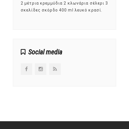
, στο
2 μέτρια κρεμμύδια 2 κλωνάρια σέλερι 3
αυτοί
ς,
σκελίδες σκόρδο 400 ml λευκό κρασί.
είναι
αναπτ
Social media