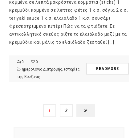
κομμένα σε λεπτά μακρόστενα κομμάτια (sticks) 1
κρεμμύδι κομμένο σε λεπτές φέτες 1 κ.σ. σόγια 2 κ.σ.
teriyaki sauce 1 κ.σ. ελαιόλαδο 1 κ.σ. σουσάμι
Φρεσκοτριμμένο πιπέρι Πώς να τα φτιάξετε: Σε
αντικολλητικό σκεύος ρίξτε το ελαιόλαδο μαζί με τα
κρεμμύδια και μόλις το ελαιόλαδο ζεσταθεί […]
0
0
READMORE
ημερολόγιο Διατροφής
,
ιστορίες
της Κουζίνας
1
2