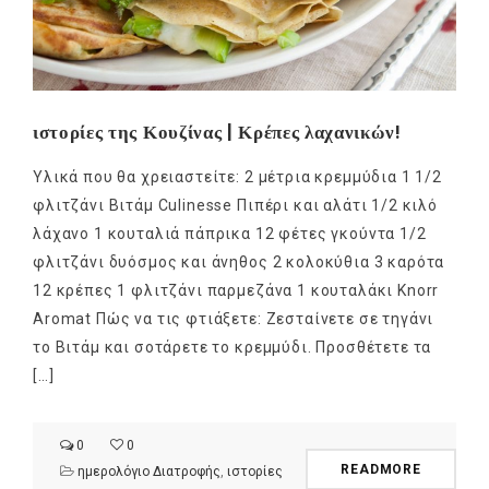
ιστορίες της Κουζίνας | Κρέπες λαχανικών!
Υλικά που θα χρειαστείτε: 2 μέτρια κρεμμύδια 1 1/2
φλιτζάνι Βιτάμ Culinesse Πιπέρι και αλάτι 1/2 κιλό
λάχανο 1 κουταλιά πάπρικα 12 φέτες γκούντα 1/2
φλιτζάνι δυόσμος και άνηθος 2 κολοκύθια 3 καρότα
12 κρέπες 1 φλιτζάνι παρμεζάνα 1 κουταλάκι Knorr
Αromat Πώς να τις φτιάξετε: Ζεσταίνετε σε τηγάνι
το Βιτάμ και σοτάρετε το κρεμμύδι. Προσθέτετε τα
[…]
0
0
READMORE
ημερολόγιο Διατροφής
,
ιστορίες