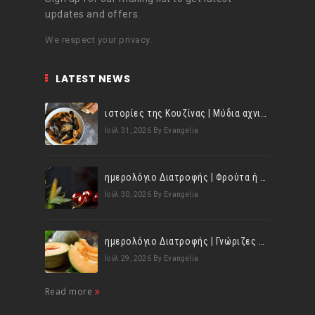
updates and offers.
We respect your privacy.
LATEST NEWS
ιστορίες της Κουζίνας | Μύδια αχνιστά σβησμένα με λευκό κρασί!
Ιούλ 31, 2026
By Evangelia
ημερολόγιο Διατροφής | Φρούτα ή λαχανικά; Γνωρίζεις τη διαφορά;
Ιούλ 30, 2026
By Evangelia
ημερολόγιο Διατροφής | Γνώριζες ότι, το πεπόνι περιέχει πολλές βιταμίνες;
Ιούλ 29, 2026
By Evangelia
Read more