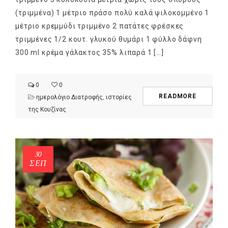
(τριμμένα) 1 μέτριο πράσο πολύ καλά ψιλοκομμένο 1
μέτριο κρεμμύδι τριμμένο 2 πατάτες φρέσκες
τριμμένες 1/2 κουτ. γλυκού θυμάρι 1 φύλλο δάφνη
300 ml κρέμα γάλακτος 35% λιπαρά 1 […]
0
0
READMORE
ημερολόγιο Διατροφής
,
ιστορίες
της Κουζίνας
NEWSLETTER
mel
y updates
fro
m
30
Get ti
your favorite
ΣΕΠ
products