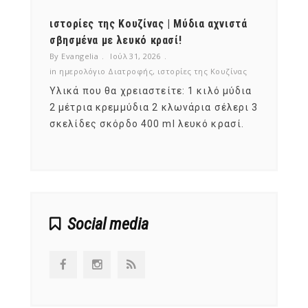
ότι,
ιστορίες της Κουζίνας | Μύδια αχνιστά
ημερο
νες;
σβησμένα με λευκό κρασί!
λαχαν
By Evangelia
Ιούλ 31, 2026
By Evan
ζίνας
in
ημερολόγιο Διατροφής
,
ιστορίες της Κουζίνας
in
ημερ
ια
Υλικά που θα χρειαστείτε: 1 κιλό μύδια
Σύμφω
, στο
2 μέτρια κρεμμύδια 2 κλωνάρια σέλερι 3
αυτοί
ς,
σκελίδες σκόρδο 400 ml λευκό κρασί.
είναι
αναπτ
Social media