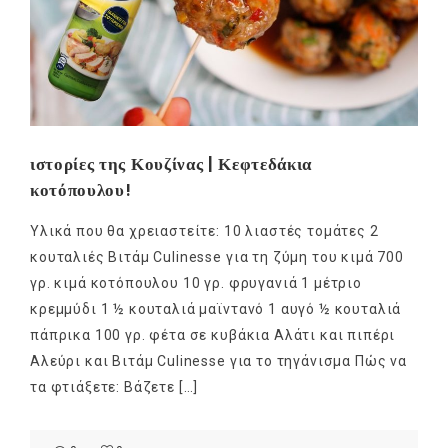
ιστορίες της Κουζίνας | Κεφτεδάκια
κοτόπουλου!
Υλικά που θα χρειαστείτε: 10 λιαστές τομάτες 2
κουταλιές Βιτάμ Culinesse για τη ζύμη του κιμά 700
γρ. κιμά κοτόπουλου 10 γρ. φρυγανιά 1 μέτριο
κρεμμύδι 1 ½ κουταλιά μαϊντανό 1 αυγό ½ κουταλιά
πάπρικα 100 γρ. φέτα σε κυβάκια Αλάτι και πιπέρι
Αλεύρι και Βιτάμ Culinesse για το τηγάνισμα Πώς να
τα φτιάξετε: Βάζετε […]