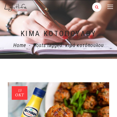
ΚΙΜΆ ΚΟΤΌΠΟΥΛΟΥ
Home
-
Posts tagged: κιμά κοτόπουλου
13
ΟΚΤ