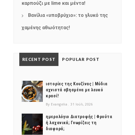
καρπούζι με lime και μέντα!
Βανίλια «υποβρύχιο»: το γλυκό της
χαμένης αθωότητας!
RECENT POST
POPULAR POST
ιστορίες της Κουζίνας | Μύδια
αχνιστά σβησμένα με λευκό
κρασί!
By Evangelia
31 Ιούλ, 2026
ημερολόγιο Διατροφής | Φρούτα
ή λαχανικά; Γνωρίζεις τη
διαφορά;