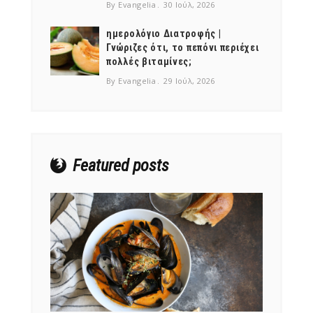
By Evangelia
30 Ιούλ, 2026
ημερολόγιο Διατροφής |
Γνώριζες ότι, το πεπόνι περιέχει
πολλές βιταμίνες;
NEWSLETTER
By Evangelia
29 Ιούλ, 2026
mel
y updates
fro
m
Get ti
your favorite
products
Featured posts