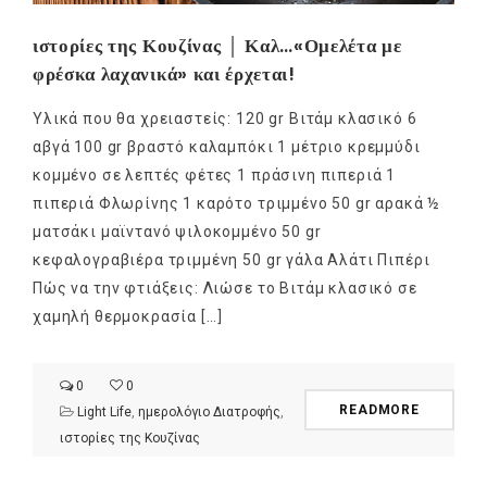
ιστορίες της Κουζίνας │ Καλ…«Ομελέτα με
φρέσκα λαχανικά» και έρχεται!
Υλικά που θα χρειαστείς: 120 gr Βιτάμ κλασικό 6
αβγά 100 gr βραστό καλαμπόκι 1 μέτριο κρεμμύδι
κομμένο σε λεπτές φέτες 1 πράσινη πιπεριά 1
πιπεριά Φλωρίνης 1 καρότο τριμμένο 50 gr αρακά ½
ματσάκι μαϊντανό ψιλοκομμένο 50 gr
κεφαλογραβιέρα τριμμένη 50 gr γάλα Αλάτι Πιπέρι
Πώς να την φτιάξεις: Λιώσε το Βιτάμ κλασικό σε
χαμηλή θερμοκρασία […]
0
0
READMORE
Light Life
,
ημερολόγιο Διατροφής
,
ιστορίες της Κουζίνας