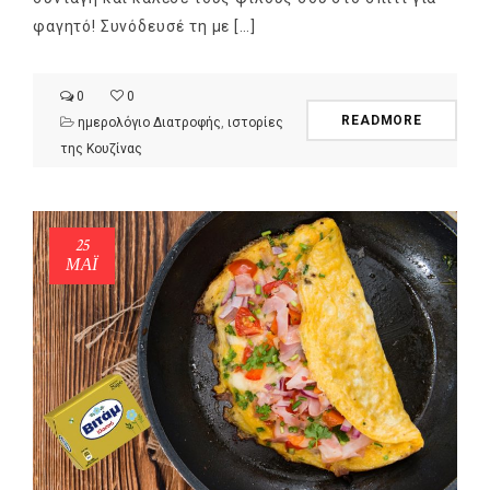
φαγητό! Συνόδευσέ τη με […]
0
0
READMORE
ημερολόγιο Διατροφής
,
ιστορίες
της Κουζίνας
25
ΜΑΪ́