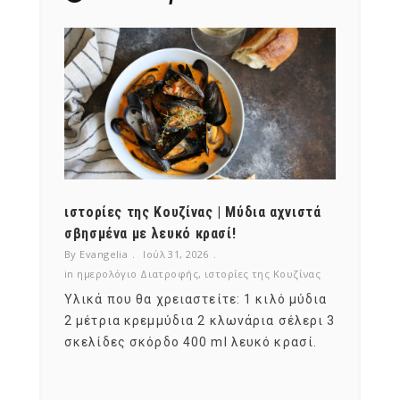
ότι,
ιστορίες της Κουζίνας | Μύδια αχνιστά
ημερο
νες;
σβησμένα με λευκό κρασί!
λαχαν
By Evangelia
Ιούλ 31, 2026
By Evan
ζίνας
in
ημερολόγιο Διατροφής
,
ιστορίες της Κουζίνας
in
ημερ
ια
Υλικά που θα χρειαστείτε: 1 κιλό μύδια
Σύμφω
, στο
2 μέτρια κρεμμύδια 2 κλωνάρια σέλερι 3
αυτοί
ς,
σκελίδες σκόρδο 400 ml λευκό κρασί.
είναι
αναπτ