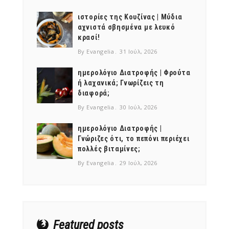
ιστορίες της Κουζίνας | Μύδια
αχνιστά σβησμένα με λευκό
κρασί!
By Evangelia
31 Ιούλ, 2026
ημερολόγιο Διατροφής | Φρούτα
ή λαχανικά; Γνωρίζεις τη
διαφορά;
By Evangelia
30 Ιούλ, 2026
ημερολόγιο Διατροφής |
Γνώριζες ότι, το πεπόνι περιέχει
πολλές βιταμίνες;
By Evangelia
29 Ιούλ, 2026
Featured posts