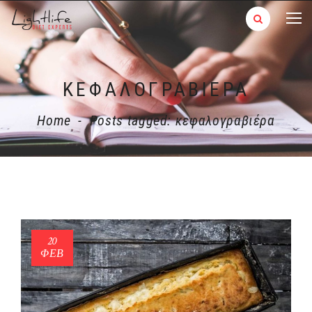
ΚΕΦΑΛΟΓΡΑΒΙΈΡΑ
Home
-
Posts tagged: κεφαλογραβιέρα
20
ΦΕΒ