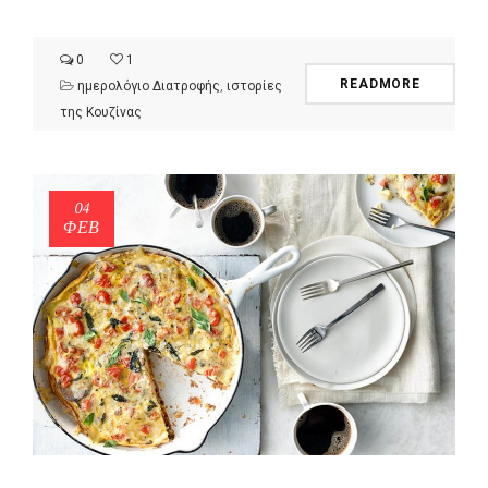
0
1
READMORE
ημερολόγιο Διατροφής
,
ιστορίες
της Κουζίνας
04
ΦΕΒ