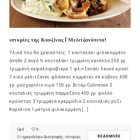
ιστορίες της Κουζίνας | Μελιτζανόπιτα!
Υλικά που θα χρειαστείς: 1 κουταλάκι ψιλοκομμένο
άνηθο 2 αυγά ½ κουταλάκι τριμμένη κανέλλα 250 γρ.
τριμμένη κεφαλογραβιέρα 1 φλιτζανάκι λευκό κρασί
1 κιλό μελιτζάνες φλάσκες κομμένες σε κύβους 600
γρ. μοσχαρίσιο κιμά 150 γρ. Βιτάμ Culinesse 2
κουταλιές τριμμένη παρμεζάνα 400 γρ. φύλλο
κρούστας 3 τριμμένα κρεμμύδια 2 κουταλιές ρύζι
Καρολίνα 1 μέτρια ψιλοκομμένη […]
0
0
READMORE
ημερολόγιο Διατροφής
,
ιστορίες