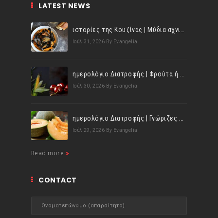
LATEST NEWS
ιστορίες της Κουζίνας | Μύδια αχνιστά σβησμένα με λευκό κρασί!
Ιούλ 31, 2026
By Evangelia
ημερολόγιο Διατροφής | Φρούτα ή λαχανικά; Γνωρίζεις τη διαφορά;
Ιούλ 30, 2026
By Evangelia
ημερολόγιο Διατροφής | Γνώριζες ότι, το πεπόνι περιέχει πολλές βιταμίνες;
Ιούλ 29, 2026
By Evangelia
Read more
CONTACT