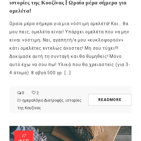
ιστορίες της Κουζίνας | Ωραία μέρα σήμερα για
ομελέτα!
Ωραία μέρα σήμερα για μια νόστιμη ομελέτα! Και… θα
μου πεις, ομελέτα είναι! Υπάρχει ομελέτα που να μην
είναι νόστιμη; Ναι, αγαπητή/ε μου «κυκλοφορούν»
κάτι ομελέτες εντελώς άνοστες! Μη σου τύχει!!!
Δοκίμασε αυτή τη συνταγή και θα θυμηθείς! Μόνο
αυτό έχω να σου πω! Υλικά που θα χρειαστείς (για 3-
4 άτομα): 8 αβγά 500 γρ. […]
0
2
READMORE
ημερολόγιο Διατροφής
,
ιστορίες
της Κουζίνας
17