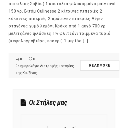
NEWSLETTER
ποικιλίας Σαβόυ) 1 κουταλιά ψιλοκομμένο μαϊντανό
mel
y updates
fro
m
150 γρ. Βιτάμ Culinesse 2 κίτρινες πιπεριές 2
Get ti
your favorite
κόκκινες πιπεριές 2 πράσινες πιπεριές Λίγες
products
σταγόνες χυμό λεμόνι Κρόκο από 1 αυγό 700 γρ.
μελιτζάνες φλάσκες 1½ φλιτζάνι τριμμένα τυριά
(κεφαλογραβιέρα, κασέρι) 1 μερίδα […]
0
0
READMORE
ημερολόγιο Διατροφής
,
ιστορίες
της Κουζίνας
Οι Στήλες μας