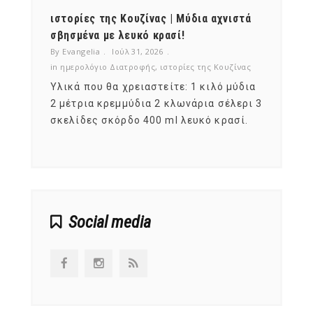
ότι,
ιστορίες της Κουζίνας | Μύδια αχνιστά
ημερο
νες;
σβησμένα με λευκό κρασί!
λαχαν
By Evangelia
Ιούλ 31, 2026
By Evan
ζίνας
in
ημερολόγιο Διατροφής
,
ιστορίες της Κουζίνας
in
ημερ
ια
Υλικά που θα χρειαστείτε: 1 κιλό μύδια
Σύμφω
, στο
2 μέτρια κρεμμύδια 2 κλωνάρια σέλερι 3
αυτοί
ς,
σκελίδες σκόρδο 400 ml λευκό κρασί.
είναι
αναπτ
Social media