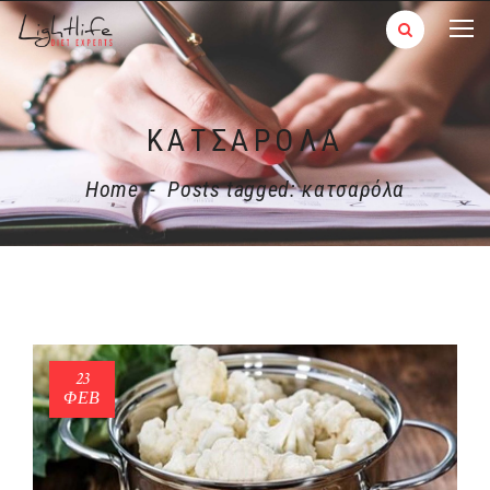
ΚΑΤΣΑΡΌΛΑ
Home
-
Posts tagged: κατσαρόλα
23
ΦΕΒ