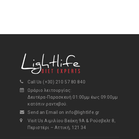
Call Us (+30) 210 57 80 840
Ωράριο λειτουργίας:
Δευτέρα-Παρασκευή 01:00μμ έως 09:00μμ
κατόπιν ραντεβού.
Send an Email on info@lightlife.gr
Visit Us Αιμιλίου Βεάκη 9Α & Ρούσβελτ 8,
Περιστέρι – Αττική, 121 34