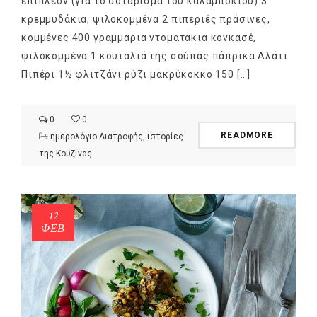
επιπλέον (για το σοτάρισμα του καλαμποκιού) 3
κρεμμυδάκια, ψιλοκομμένα 2 πιπεριές πράσινες,
κομμένες 400 γραμμάρια ντοματάκια κονκασέ,
ψιλοκομμένα 1 κουταλιά της σούπας πάπρικα Αλάτι
Πιπέρι 1½ φλιτζάνι ρύζι μακρύκοκκο 150 […]
0
0
READMORE
ημερολόγιο Διατροφής
,
ιστορίες
της Κουζίνας
12
ΦΕΒ