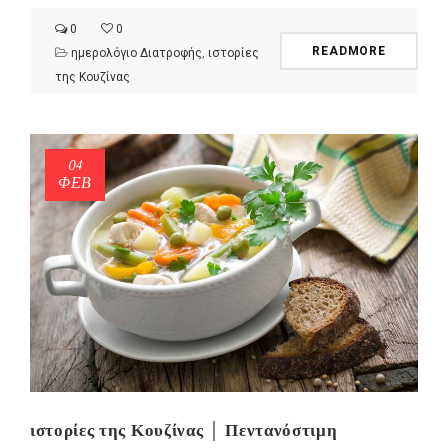
0
0
READMORE
ημερολόγιο Διατροφής
,
ιστορίες
της Κουζίνας
04
ΦΕΒ
ιστορίες της Κουζίνας │ Πεντανόστιμη