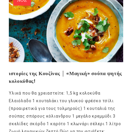
ΝΟΈ
ιστορίες της Κουζίνας │ «Μαγική» σούπα ψητής
κολοκύθας!
Υλικά που θα χρειαστείτε: 1,5 kg κολοκύθα
Ελαιόλαδο 1 κουταλάκι του γλυκού φρέσκο τσίλι
(προαιρετικά για τους τολμηρούς) 1 κουταλιά της
σούπας σπόρους κόλιανδρου 1 μεγάλο κρεμμύδι 3
σκελίδες σκόρδο 1 καρότο 1 κλωνάρι σέλερι 1 λίτρο
ζωμό λαχανικών ζεστό Πώς να την φτιάξετε: