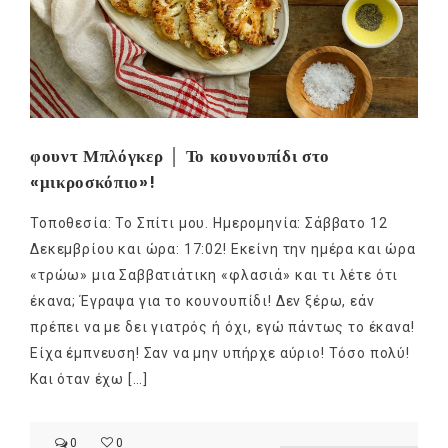
φουντ Μπλόγκερ │ Το κουνουπίδι στο
«μικροσκόπιο»!
Τοποθεσία: Το Σπίτι μου. Ημερομηνία: Σάββατο 12
Δεκεμβρίου και ώρα: 17:02! Εκείνη την ημέρα και ώρα
«τρώω» μια Σαββατιάτικη «φλασιά» και τι λέτε ότι
έκανα; Έγραψα για το κουνουπίδι! Δεν ξέρω, εάν
πρέπει να με δει γιατρός ή όχι, εγώ πάντως το έκανα!
Είχα έμπνευση! Σαν να μην υπήρχε αύριο! Τόσο πολύ!
Και όταν έχω […]
0
0