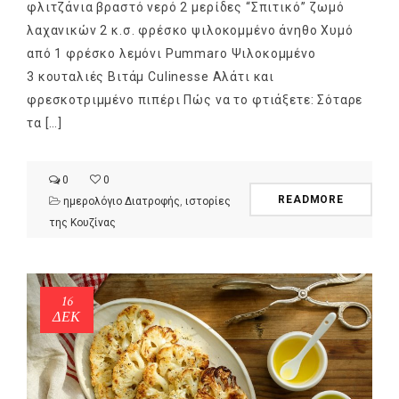
φλιτζάνια βραστό νερό 2 μερίδες “Σπιτικό” ζωμό
λαχανικών 2 κ.σ. φρέσκο ψιλοκομμένο άνηθο Χυμό
από 1 φρέσκο λεμόνι Pummaro Ψιλοκομμένο
3 κουταλιές Βιτάμ Culinesse Αλάτι και
φρεσκοτριμμένο πιπέρι Πώς να το φτιάξετε: Σόταρε
τα […]
0
0
READMORE
ημερολόγιο Διατροφής
,
ιστορίες
της Κουζίνας
NEWSLETTER
16
ΔΕΚ
mel
y updates
fro
m
Get ti
your favorite
products