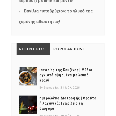
καρπούζι με lime και μέντα!
Βανίλια «υποβρύχιο»: το γλυκό της
χαμένης αθωότητας!
RECENT POST
POPULAR POST
ιστορίες της Κουζίνας | Μύδια
αχνιστά σβησμένα με λευκό
κρασί!
By Evangelia
31 Ιούλ, 2026
ημερολόγιο Διατροφής | Φρούτα
ή λαχανικά; Γνωρίζεις τη
διαφορά;
By Evangelia
30 Ιούλ, 2026