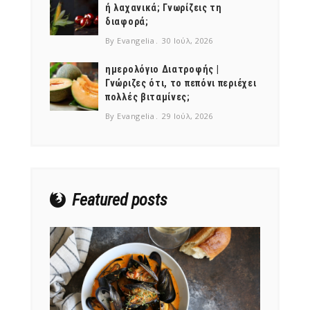
ή λαχανικά; Γνωρίζεις τη
διαφορά;
By Evangelia
30 Ιούλ, 2026
ημερολόγιο Διατροφής |
Γνώριζες ότι, το πεπόνι περιέχει
NEWSLETTER
πολλές βιταμίνες;
mel
y updates
fro
m
By Evangelia
29 Ιούλ, 2026
Get ti
your favorite
products
Featured posts