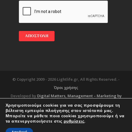
© Copyright 2009 -
2026 Lightlife.gr, All Rights Reserved. -
Όροι χρήσης
Developed by
Digital Matters
, Management – Marketing by
Χρησιμοποιούμε cookies για να σας προσφέρουμε τη
βέλτιστη εμπειρία πλοήγησης στον ιστότοπό μας.
Μπορείτε να μάθετε ποια cookies χρησιμοποιούμε ή να
Blog
About
Services
Corporate Support
τα απενεργοποιήσετε στις
ρυθμίσεις
.
Workplace
Contact