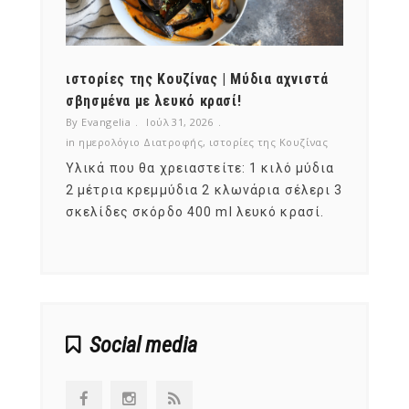
ότι,
ιστορίες της Κουζίνας | Μύδια αχνιστά
ημερο
νες;
σβησμένα με λευκό κρασί!
λαχαν
By Evangelia
Ιούλ 31, 2026
By Evan
ζίνας
in
ημερολόγιο Διατροφής
,
ιστορίες της Κουζίνας
in
ημερ
ια
Υλικά που θα χρειαστείτε: 1 κιλό μύδια
Σύμφω
, στο
2 μέτρια κρεμμύδια 2 κλωνάρια σέλερι 3
αυτοί
ς,
σκελίδες σκόρδο 400 ml λευκό κρασί.
είναι
αναπτ
Social media