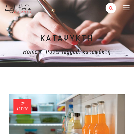
ΚΑΤΑΨΎΚΤΗ
Home
-
Posts tagged: καταψύκτη
25
ΙΟΎΝ