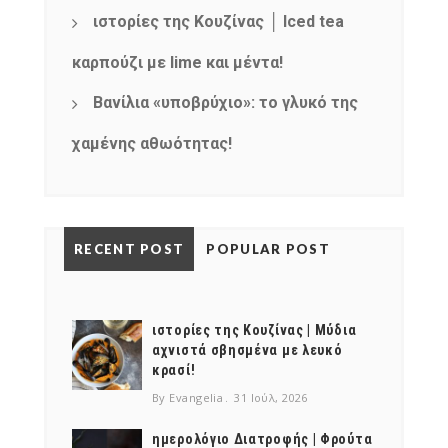
ιστορίες της Κουζίνας │ Iced tea
καρπούζι με lime και μέντα!
Βανίλια «υποβρύχιο»: το γλυκό της
χαμένης αθωότητας!
RECENT POST
POPULAR POST
ιστορίες της Κουζίνας | Μύδια
αχνιστά σβησμένα με λευκό
κρασί!
By Evangelia
31 Ιούλ, 2026
ημερολόγιο Διατροφής | Φρούτα