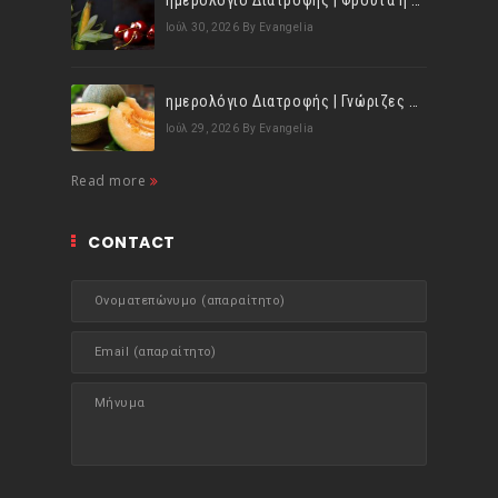
ημερολόγιο Διατροφής | Φρούτα ή λαχανικά; Γνωρίζεις τη διαφορά;
Ιούλ 30, 2026
By Evangelia
ημερολόγιο Διατροφής | Γνώριζες ότι, το πεπόνι περιέχει πολλές βιταμίνες;
Ιούλ 29, 2026
By Evangelia
Read more
CONTACT