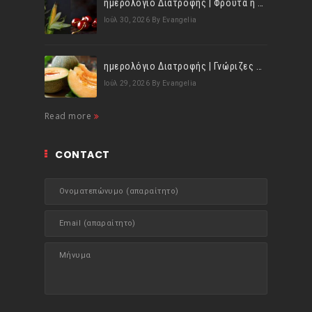
ημερολόγιο Διατροφής | Φρούτα ή λαχανικά; Γνωρίζεις τη διαφορά;
Ιούλ 30, 2026
By Evangelia
ημερολόγιο Διατροφής | Γνώριζες ότι, το πεπόνι περιέχει πολλές βιταμίνες;
Ιούλ 29, 2026
By Evangelia
Read more
CONTACT