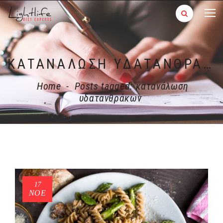
ΚΑΤΑΝΆΛΩΣΗ ΥΔΑΤΑΝΘΡΆΚΩΝ
Home
-
Posts tagged: κατανάλωση
υδατανθράκων
17
ΝΟΈ