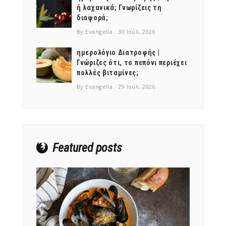
ή λαχανικά; Γνωρίζεις τη
διαφορά;
By Evangelia
30 Ιούλ, 2026
ημερολόγιο Διατροφής |
Γνώριζες ότι, το πεπόνι περιέχει
NEWSLETTER
πολλές βιταμίνες;
mel
y updates
fro
m
By Evangelia
29 Ιούλ, 2026
Get ti
your favorite
products
Featured posts