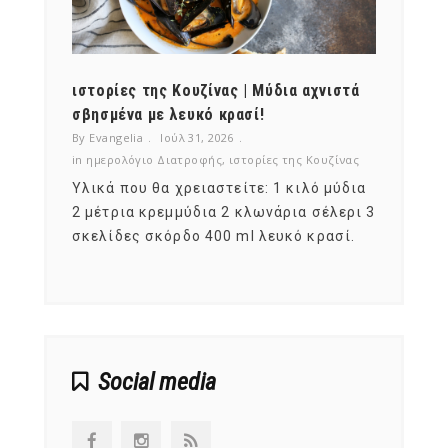
ότι,
ιστορίες της Κουζίνας | Μύδια αχνιστά
ημερο
νες;
σβησμένα με λευκό κρασί!
λαχαν
By Evangelia
Ιούλ 31, 2026
By Evan
ζίνας
in
ημερολόγιο Διατροφής
,
ιστορίες της Κουζίνας
in
ημερ
ια
Υλικά που θα χρειαστείτε: 1 κιλό μύδια
Σύμφω
, στο
2 μέτρια κρεμμύδια 2 κλωνάρια σέλερι 3
αυτοί
ς,
σκελίδες σκόρδο 400 ml λευκό κρασί.
είναι
αναπτ
Social media