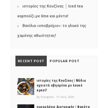
ιστορίες της Κουζίνας │ Iced tea
καρπούζι με lime και μέντα!
Βανίλια «υποβρύχιο»: το γλυκό της
χαμένης αθωότητας!
RECENT POST
POPULAR POST
ιστορίες της Κουζίνας | Μύδια
αχνιστά σβησμένα με λευκό
κρασί!
By Evangelia
31 Ιούλ, 2026
ημερολόγιο Διατροφής | Φρούτα