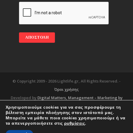
© Copyright 2009 -
2026 Lightlife.gr, All Rights Reserved. -
Όροι χρήσης
Developed by
Digital Matters
, Management – Marketing by
Χρησιμοποιούμε cookies για να σας προσφέρουμε τη
βέλτιστη εμπειρία πλοήγησης στον ιστότοπό μας.
Μπορείτε να μάθετε ποια cookies χρησιμοποιούμε ή να
Blog
About
Services
Corporate Support
τα απενεργοποιήσετε στις
ρυθμίσεις
.
Workplace
Contact