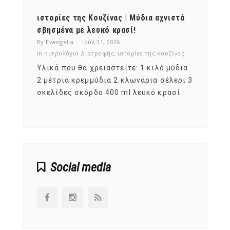
ότι,
ιστορίες της Κουζίνας | Μύδια αχνιστά
ημερο
νες;
σβησμένα με λευκό κρασί!
λαχαν
By Evangelia
Ιούλ 31, 2026
By Evan
ζίνας
in
ημερολόγιο Διατροφής
,
ιστορίες της Κουζίνας
in
ημερ
ια
Υλικά που θα χρειαστείτε: 1 κιλό μύδια
Σύμφω
, στο
2 μέτρια κρεμμύδια 2 κλωνάρια σέλερι 3
αυτοί
ς,
σκελίδες σκόρδο 400 ml λευκό κρασί.
είναι
αναπτ
Social media