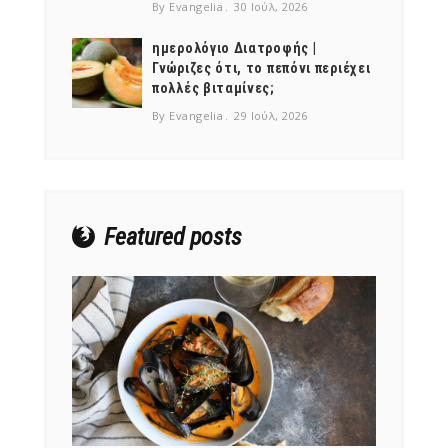
By Evangelia
30 Ιούλ, 2026
ημερολόγιο Διατροφής |
Γνώριζες ότι, το πεπόνι περιέχει
πολλές βιταμίνες;
NEWSLETTER
By Evangelia
29 Ιούλ, 2026
mel
y updates
fro
m
Get ti
your favorite
products
Featured posts