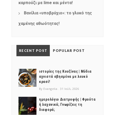
καρπούζι με lime και μέντα!
Βανίλια «υποβρύχιο»: το γλυκό της
χαμένης αθωότητας!
RECENT POST
POPULAR POST
ιστορίες της Κουζίνας | Μύδια
αχνιστά σβησμένα με λευκό
κρασί!
By Evangelia
31 Ιούλ, 2026
ημερολόγιο Διατροφής | Φρούτα
ή λαχανικά; Γνωρίζεις τη
διαφορά;