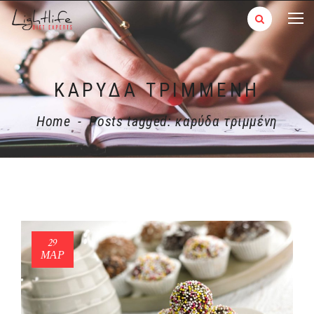
ΚΑΡΎΔΑ ΤΡΙΜΜΈΝΗ
Home
-
Posts tagged: καρύδα τριμμένη
29
ΜΑΡ