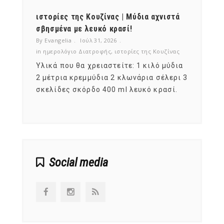
ότι,
ιστορίες της Κουζίνας | Μύδια αχνιστά
ημερο
νες;
σβησμένα με λευκό κρασί!
λαχαν
By Evangelia
Ιούλ 31, 2026
By Evan
ζίνας
in
ημερολόγιο Διατροφής
,
ιστορίες της Κουζίνας
in
ημερ
ια
Υλικά που θα χρειαστείτε: 1 κιλό μύδια
Σύμφω
, στο
2 μέτρια κρεμμύδια 2 κλωνάρια σέλερι 3
αυτοί
ς,
σκελίδες σκόρδο 400 ml λευκό κρασί.
είναι
αναπτ
Social media