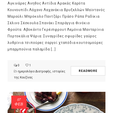
Αγκινάρες Άνηθος Αντίδια Αρακάς Καρότα
Κουνουπίδι Λάχανο Λαχανάκια Βρυξελλών Μαϊντανός
Μαρούλι Μπρόκολο Παντζάρι Πράσο Ράπα Ραδίκια
Σέλινο Σέσκουλα Σπανάκι Σπαράγγια Φινόκιο
Φρούτα: Αβοκάντο Γκρέιπφρουτ Λεμόνια Μανταρίνια
Πορτοκάλια Ψάρια: Συναγρίδες σφυρίδες γαύρος
λυθρίνια τσιπούρες σαργοί χταπόδια κουτσομούρες
μπαρμπούνια παλαμίδα […]
0
1
READMORE
ημερολόγιο Διατροφής
,
ιστορίες
της Κουζίνας
NEWSLETTER
mel
y updates
fro
m
Get ti
your favorite
07
ΦΕΒ
products