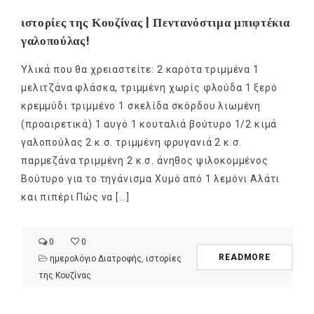
ιστορίες της Κουζίνας | Πεντανόστιμα μπιφτέκια
γαλοπούλας!
Υλικά που θα χρειαστείτε: 2 καρότα τριμμένα 1
μελιτζάνα φλάσκα, τριμμένη χωρίς φλούδα 1 ξερό
κρεμμύδι τριμμένο 1 σκελίδα σκόρδου λιωμένη
(προαιρετικά) 1 αυγό 1 κουταλιά βούτυρο 1/2 κιμά
γαλοπούλας 2 κ.σ. τριμμένη φρυγανιά 2 κ.σ.
παρμεζάνα τριμμένη 2 κ.σ. άνηθος ψιλοκομμένος
Βούτυρο για το τηγάνισμα Χυμό από 1 λεμόνι Αλάτι
και πιπέρι Πώς να […]
0
0
READMORE
ημερολόγιο Διατροφής
,
ιστορίες
της Κουζίνας