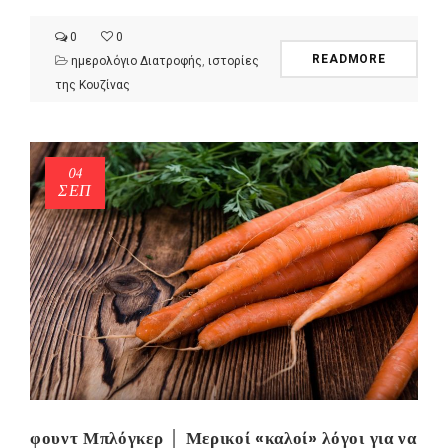
0
0
READMORE
ημερολόγιο Διατροφής
,
ιστορίες
της Κουζίνας
04
ΣΕΠ
φουντ Μπλόγκερ │ Μερικοί «καλοί» λόγοι για να