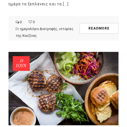
ημέρα τα ξεπλένεις και τα […]
0
0
READMORE
ημερολόγιο Διατροφής
,
ιστορίες
της Κουζίνας
24
ΙΟΎΝ