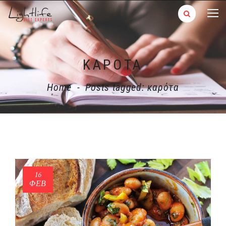
ΚΑΡΌΤΑ
Home
-
Posts tagged: καρότα
16
ΦΕΒ