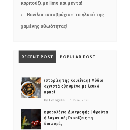
καρπούζι με lime και μέντα!
Βανίλια «υποβρύχιο»: το γλυκό της
χαμένης αθωότητας!
RECENT POST
POPULAR POST
ιστορίες της Κουζίνας | Μύδια
αχνιστά σβησμένα με λευκό
κρασί!
By Evangelia
31 Ιούλ, 2026
ημερολόγιο Διατροφής | Φρούτα
ή λαχανικά; Γνωρίζεις τη
διαφορά;