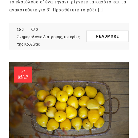
το ελαιόλαδο σ’ ένα τηγάνι, ρίχνετε τα καρότα και τα
ανακατεύετε για 3′. Προσθέτετε το ρύζι […]
0
0
READMORE
ημερολόγιο Διατροφής
,
ιστορίες
της Κουζίνας
31
ΜΑΡ