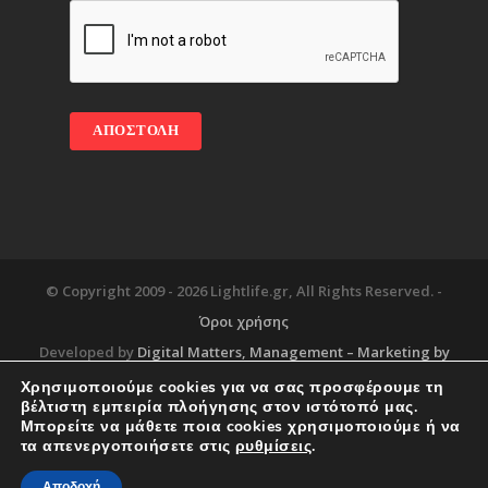
© Copyright 2009 -
2026 Lightlife.gr, All Rights Reserved. -
Όροι χρήσης
Developed by
Digital Matters
, Management – Marketing by
Χρησιμοποιούμε cookies για να σας προσφέρουμε τη
βέλτιστη εμπειρία πλοήγησης στον ιστότοπό μας.
Μπορείτε να μάθετε ποια cookies χρησιμοποιούμε ή να
Blog
About
Services
Corporate Support
τα απενεργοποιήσετε στις
ρυθμίσεις
.
Workplace
Contact
Αποδοχή