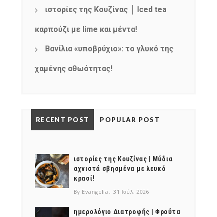
ιστορίες της Κουζίνας │ Iced tea
καρπούζι με lime και μέντα!
Βανίλια «υποβρύχιο»: το γλυκό της
χαμένης αθωότητας!
RECENT POST
POPULAR POST
ιστορίες της Κουζίνας | Μύδια
αχνιστά σβησμένα με λευκό
κρασί!
By Evangelia
31 Ιούλ, 2026
ημερολόγιο Διατροφής | Φρούτα