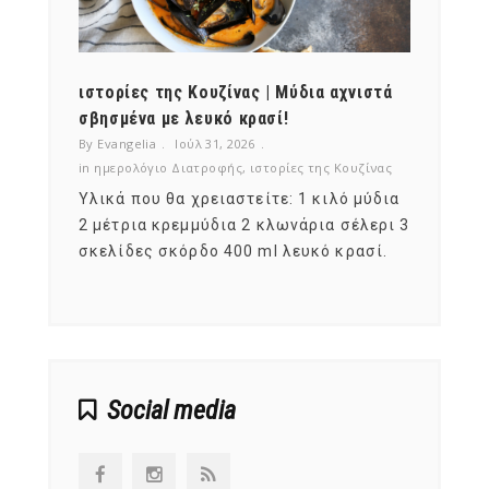
ότι,
ιστορίες της Κουζίνας | Μύδια αχνιστά
ημερο
νες;
σβησμένα με λευκό κρασί!
λαχαν
By Evangelia
Ιούλ 31, 2026
By Evan
ζίνας
in
ημερολόγιο Διατροφής
,
ιστορίες της Κουζίνας
in
ημερ
ια
Υλικά που θα χρειαστείτε: 1 κιλό μύδια
Σύμφω
, στο
2 μέτρια κρεμμύδια 2 κλωνάρια σέλερι 3
αυτοί
ς,
σκελίδες σκόρδο 400 ml λευκό κρασί.
είναι
αναπτ
Social media