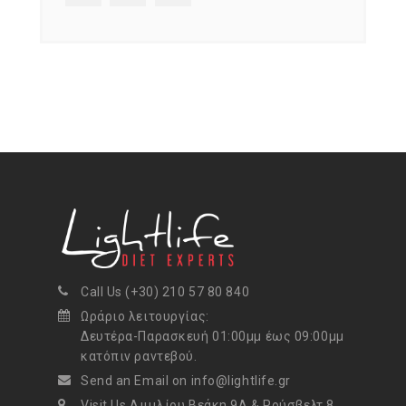
Call Us (+30) 210 57 80 840
Ωράριο λειτουργίας:
Δευτέρα-Παρασκευή 01:00μμ έως 09:00μμ
κατόπιν ραντεβού.
Send an Email on info@lightlife.gr
Visit Us Αιμιλίου Βεάκη 9Α & Ρούσβελτ 8,