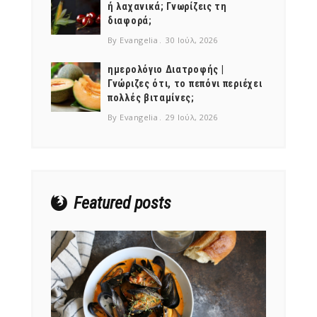
ή λαχανικά; Γνωρίζεις τη
διαφορά;
By Evangelia
30 Ιούλ, 2026
ημερολόγιο Διατροφής |
Γνώριζες ότι, το πεπόνι περιέχει
NEWSLETTER
πολλές βιταμίνες;
mel
y updates
fro
m
By Evangelia
29 Ιούλ, 2026
Get ti
your favorite
products
Featured posts