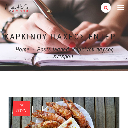
ΚΑΡΚΊΝΟΥ ΠΑΧΈΟΣ ΕΝΤΈΡΟΥ
Home
-
Posts tagged: καρκίνου παχέος
εντέρου
03
ΙΟΎΝ